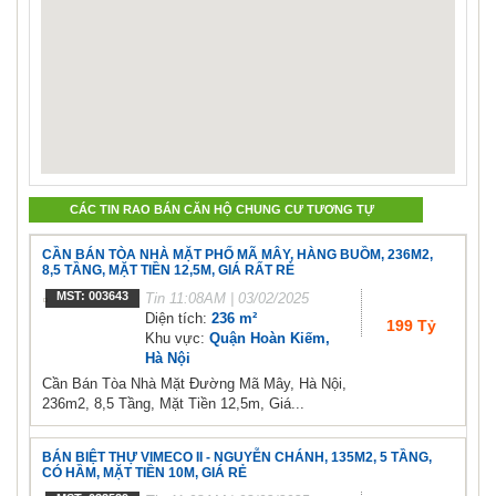
CÁC TIN RAO BÁN CĂN HỘ CHUNG CƯ TƯƠNG TỰ
CẦN BÁN TÒA NHÀ MẶT PHỐ MÃ MÂY, HÀNG BUỒM, 236M2,
8,5 TẦNG, MẶT TIỀN 12,5M, GIÁ RẤT RẺ
MST: 003643
Tin
11:08AM | 03/02/2025
Diện tích:
236 m²
199 Tỷ
Khu vực:
Quận Hoàn Kiếm,
Hà Nội
Cần Bán Tòa Nhà Mặt Đường Mã Mây, Hà Nội,
236m2, 8,5 Tầng, Mặt Tiền 12,5m, Giá...
BÁN BIỆT THỰ VIMECO II - NGUYỄN CHÁNH, 135M2, 5 TẦNG,
CÓ HẦM, MẶT TIỀN 10M, GIÁ RẺ