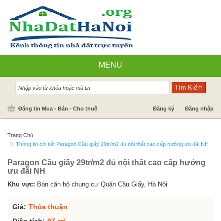
MENU
Nhà đất bán
Đăng tin Mua - Bán - Cho thuê
Đăng ký
Đăng nhập
Nhà Đất Cho Thuê
Trang Chủ
Thông tin chi tiết Paragon Cầu giấy 29tr/m2 đủ nội thất cao cấp hưởng ưu đãi NH
Cần mua - Cần thuê
Paragon Cầu giấy 29tr/m2 đủ nội thất cao cấp hưởng
Dự án
ưu đãi NH
Tin tức
Khu vực:
Bán căn hộ chung cư Quận Cầu Giấy, Hà Nội
Báo giá dịch vụ
Giá:
Thỏa thuận