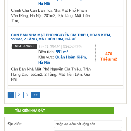
Hà Nội
Chính Chủ Cần Bán Tòa Nhà Mặt Phố Phạm
Văn Đồng, Hà Nội, 201m2, 9,5 Tầng, Mặt Tiền
11m,...
CẦN BÁN NHÀ MẶT PHỐ NGUYỄN GIA THIỀU, HOÀN KIẾM,
551M2, 2 TẦNG, MẶT TIỀN 19M, GIÁ RẺ
MST: 378751
Tin
11:08AM | 03/02/2025
Diện tích:
551 m²
470
Khu vực:
Quận Hoàn Kiếm,
Triệu/m2
Hà Nội
Cần Bán Nhà Mặt Phố Nguyễn Gia Thiều, Trần
Hưng Đạo, 551m2, 2 Tầng, Mặt Tiền 19m, Giá
Rất...
1
2
3
>>
TÌM KIẾM NHÀ ĐẤT
Địa điểm