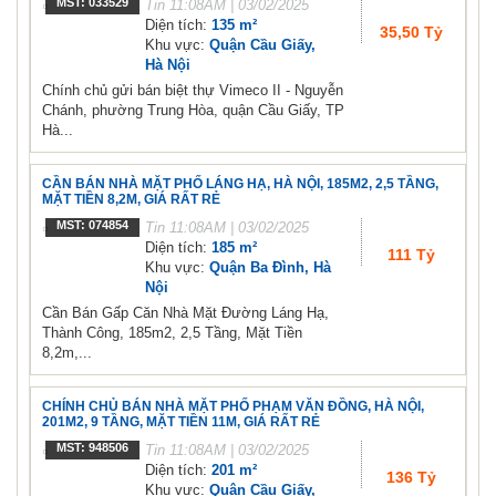
MST: 033529
Tin
11:08AM | 03/02/2025
Diện tích:
135 m²
35,50 Tỷ
Khu vực:
Quận Cầu Giấy,
Hà Nội
Chính chủ gửi bán biệt thự Vimeco II - Nguyễn
Chánh, phường Trung Hòa, quận Cầu Giấy, TP
Hà...
CẦN BÁN NHÀ MẶT PHỐ LÁNG HẠ, HÀ NỘI, 185M2, 2,5 TẦNG,
MẶT TIỀN 8,2M, GIÁ RẤT RẺ
MST: 074854
Tin
11:08AM | 03/02/2025
Diện tích:
185 m²
111 Tỷ
Khu vực:
Quận Ba Đình, Hà
Nội
Cần Bán Gấp Căn Nhà Mặt Đường Láng Hạ,
Thành Công, 185m2, 2,5 Tầng, Mặt Tiền
8,2m,...
CHÍNH CHỦ BÁN NHÀ MẶT PHỐ PHẠM VĂN ĐỒNG, HÀ NỘI,
201M2, 9 TẦNG, MẶT TIỀN 11M, GIÁ RẤT RẺ
MST: 948506
Tin
11:08AM | 03/02/2025
Diện tích:
201 m²
136 Tỷ
Khu vực:
Quận Cầu Giấy,