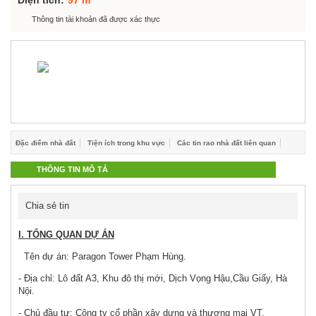
Diện tích:
97 m²
Hỗ trợ góp ý
Thông tin tài khoản đã được xác thực
Đặc điểm nhà đất
Tiện ích trong khu vực
Các tin rao nhà đất liên quan
THÔNG TIN MÔ TẢ
Chia sẻ tin
I. TỔNG QUAN DỰ ÁN
Tên dự án: Paragon Tower Phạm Hùng.
- Địa chỉ: Lô đất A3, Khu đô thị mới, Dịch Vọng Hậu,Cầu Giấy, Hà
Nội.
- Chủ đầu tư: Công ty cổ phần xây dựng và thương mại VT.