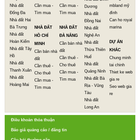
Nhà đất
Cần mua -
Cần mua -
mbland mỹ
Dương
Đống Đa
Tìm mua
Tìm mua
đình
Nhà đất
Nhà đất Hai
Can ho royal
Đồng Nai
Bà Trưng
marina
NHÀ ĐẤT
NHÀ ĐẤT
Nhà đất
Nhà đất
Nghệ An
HỒ CHÍ
ĐÀ NẴNG
Hoàn Kiếm
DỰ ÁN
Nhà đất
Cần bán nhà
MINH
Nhà đất Tây
Thừa Thiên
KHÁC
đất
Cần bán nhà
Hồ
Huế
Cần thuê -
Chung minh
đất
Nhà đất
Nhà đất
Cho thuê
tai chinh
Cần thuê -
Thanh Xuân
Quảng Ninh
Cần mua -
Thiet ke web
Cho thuê
Nhà đất
Nhà đất Bà
Tìm mua
gia re
Cần mua -
Hoàng Mai
Rịa - Vũng
Seo web gia
Tìm mua
Tàu
re
Nhà đất
Long An
Điều khoản thỏa thuận
Báo giá quảng cáo / đăng tin
Câu hỏi thường gặp