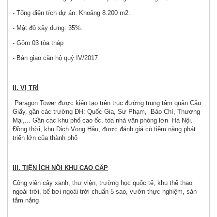
- Tổng diện tích dự án: Khoảng 8.200 m2.
- Mật độ xây dựng: 35%.
- Gồm 03 tòa tháp
- Bàn giao căn hộ quý IV/2017
II. VỊ TRÍ
Paragon Tower được kiến tạo trên trục đường trung tâm quận Cầu
Giấy, gần các trường ĐH: Quốc Gia, Sư Phạm, Báo Chí, Thương
Mại,... Gần các khu phố cao ốc, tòa nhà văn phòng lớn Hà Nội.
Đồng thời, khu Dịch Vọng Hậu, được đánh giá có tiềm năng phát
triển lớn của thành phố
III. TIỆN ÍCH NỘI KHU CAO CẤP
Công viên cây xanh, thư viện, trường học quốc tế, khu thể thao
ngoài trời, bể bơi ngoài trời chuẩn 5 sao, vườn thực nghiệm, sàn
tắm nắng