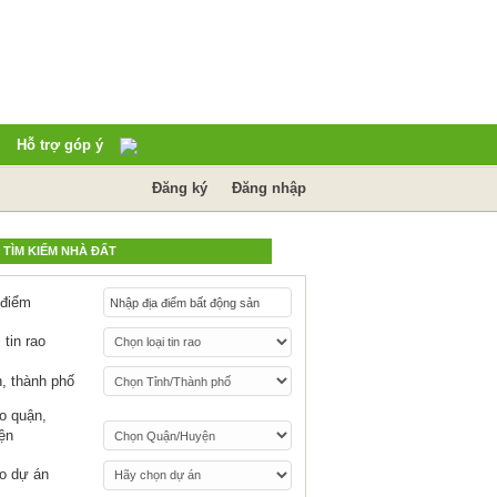
Hỗ trợ góp ý
Đăng ký
Đăng nhập
TÌM KIẾM NHÀ ĐẤT
 điểm
 tin rao
h, thành phố
o quận,
ện
o dự án