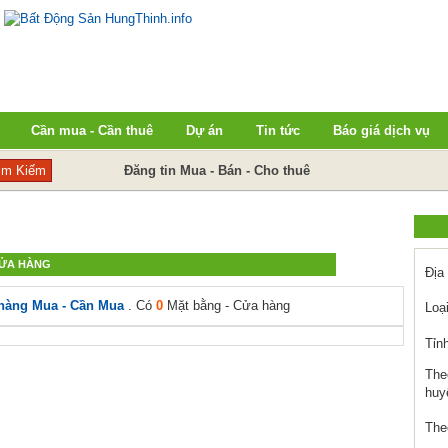
Cần mua - Cần thuê
Dự án
Tin tức
Báo giá dịch vụ
Đăng tin Mua - Bán - Cho thuê
CỬA HÀNG
Địa
 hàng Mua - Cần Mua
. Có
0
Mặt bằng - Cửa hàng
Loại
Tỉn
The
huy
The