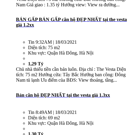
Nam Giá giao : 1.35 tỷ Hướng view: View ra đường...
BÁN GẤP BÁN GẤP căn hộ ĐẸP NHẤT tại the vesta
giá 1.2xx
Tin
9:32AM | 18/03/2021
Diện tích:
75 m2
Khu vực:
Quận Hà Đông, Hà Nội
1,29 Tỷ
Chủ nhà thiếu tiền cần bán luôn. Địa chỉ : The Vesta Diện
tích: 75 m2 Hướng cửa: Tây Bắc Hướng ban công: Đông
Nam tủ lạnh Ưu điểm của BĐS: View thoáng, tầng...
Bán căn hộ ĐẸP NHẤT tại the vesta giá 1.3xx
Tin
8:49AM | 18/03/2021
Diện tích:
69 m2
Khu vực:
Quận Hà Đông, Hà Nội
1,30 Tỷ