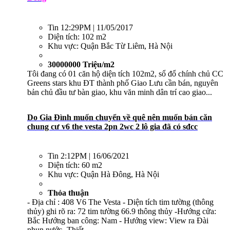
Tin
12:29PM | 11/05/2017
Diện tích:
102 m2
Khu vực:
Quận Bắc Từ Liêm, Hà Nội
30000000 Triệu/m2
Tôi đang có 01 căn hộ diện tích 102m2, sổ đổ chính chủ CC
Greens stars khu ĐT thành phố Giao Lưu cần bán, nguyên
bản chủ đầu tư bàn giao, khu văn minh dân trí cao giao...
Do Gia Đình muốn chuyển về quê nên muốn bán căn
chung cư v6 the vesta 2pn 2wc 2 lô gia đã có sđcc
Tin
2:12PM | 16/06/2021
Diện tích:
60 m2
Khu vực:
Quận Hà Đông, Hà Nội
Thỏa thuận
- Địa chỉ : 408 V6 The Vesta - Diện tích tim tường (thông
thủy) ghi rõ ra: 72 tim tường 66.9 thông thủy -Hướng cửa:
Bắc Hướng ban công: Nam - Hướng view: View ra Đài
phun nước -Thiết...