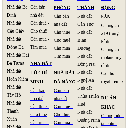
Nhà đất Ba
Cần bán
PHÒNG
THÀNH
ĐỘNG
Đình
nhà đất
Cần bán
Nhà đất
SẢN
Nhà đất
Cần thuê -
nhà đất
Cần Thơ
Chung cư
Cầu Giấy
Cho thuê
Cần thuê -
Nhà đất
219 trung
Nhà đất
Cần mua -
Cho thuê
Bình
kính
Đống Đa
Tìm mua
Cần mua -
Dương
Chung cư
Nhà đất Hai
Tìm mua
Nhà đất
mbland mỹ
Bà Trưng
NHÀ ĐẤT
Đồng Nai
đình
Nhà đất
Nhà đất
HỒ CHÍ
NHÀ ĐẤT
Can ho
Hoàn Kiếm
Nghệ An
royal marina
MINH
ĐÀ NẴNG
Nhà đất
Nhà đất
Cần bán
Cần bán
Tây Hồ
Thừa Thiên
DỰ ÁN
nhà đất
nhà đất
Nhà đất
Huế
Cần thuê -
Cần thuê -
KHÁC
Thanh
Nhà đất
Cho thuê
Cho thuê
Chung minh
Xuân
Quảng Ninh
Cần mua -
Cần mua -
tai chinh
Nhà đất