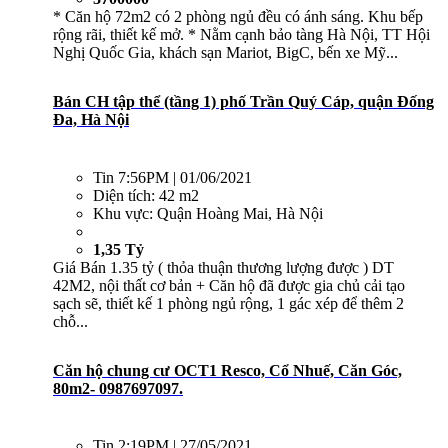
* Căn hộ 72m2 có 2 phòng ngủ đều có ánh sáng. Khu bếp
rộng rãi, thiết kế mở. * Nằm cạnh bảo tàng Hà Nội, TT Hội
Nghị Quốc Gia, khách sạn Mariot, BigC, bến xe Mỹ...
Bán CH tập thể (tầng 1) phố Trần Quý Cáp, quận Đống
Đa, Hà Nội
Tin
7:56PM | 01/06/2021
Diện tích:
42 m2
Khu vực:
Quận Hoàng Mai, Hà Nội
1,35 Tỷ
Giá Bán 1.35 tỷ ( thỏa thuận thương lượng được ) DT
42M2, nội thất cơ bản + Căn hộ đã được gia chủ cải tạo
sạch sẽ, thiết kế 1 phòng ngủ rộng, 1 gác xép để thêm 2
chỗ...
Căn hộ chung cư OCT1 Resco, Cổ Nhuế, Căn Góc,
80m2- 0987697097.
Tin
2:19PM | 27/05/2021