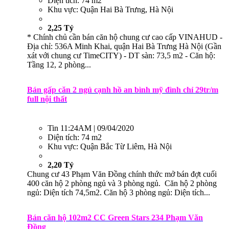
Diện tích:
74 m2
Khu vực:
Quận Hai Bà Trưng, Hà Nội
2,25 Tỷ
* Chính chủ cần bán căn hộ chung cư cao cấp VINAHUD -
Địa chỉ: 536A Minh Khai, quận Hai Bà Trưng Hà Nội (Gần
xát với chung cư TimeCITY) - DT sàn: 73,5 m2 - Căn hộ:
Tầng 12, 2 phòng...
Bán gấp căn 2 ngủ cạnh hồ an bình mỹ đình chỉ 29tr/m
full nội thất
Tin
11:24AM | 09/04/2020
Diện tích:
74 m2
Khu vực:
Quận Bắc Từ Liêm, Hà Nội
2,20 Tỷ
Chung cư 43 Phạm Văn Đồng chính thức mở bán đợt cuối
400 căn hộ 2 phòng ngủ và 3 phòng ngủ. Căn hộ 2 phòng
ngủ: Diện tích 74,5m2. Căn hộ 3 phòng ngủ: Diện tích...
Bán căn hộ 102m2 CC Green Stars 234 Phạm Văn
Đồng