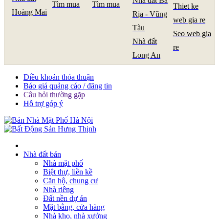
Nhà đất Bà
Tìm mua
Tìm mua
Thiet ke
Hoàng Mai
Rịa - Vũng
web gia re
Tàu
Seo web gia
Nhà đất
re
Long An
Điều khoản thỏa thuận
Báo giá quảng cáo / đăng tin
Câu hỏi thường gặp
Hỗ trợ góp ý
Nhà đất bán
Nhà mặt phố
Biệt thự, liền kề
Căn hộ, chung cư
Nhà riêng
Đất nền dự án
Mặt bằng, cửa hàng
Nhà kho, nhà xưởng