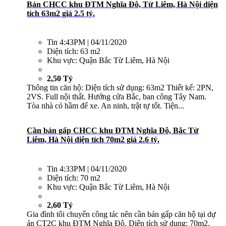
Bán CHCC khu ĐTM Nghĩa Đô, Từ Liêm, Hà Nội diện
tích 63m2 giá 2.5 tỷ.
Tin
4:43PM | 04/11/2020
Diện tích:
63 m2
Khu vực:
Quận Bắc Từ Liêm, Hà Nội
2,50 Tỷ
Thông tin căn hộ: Diện tích sử dụng: 63m2 Thiết kế: 2PN,
2VS. Full nội thất. Hướng cửa Bắc, ban công Tây Nam.
Tòa nhà có hầm để xe. An ninh, trật tự tốt. Tiện...
Cần bán gấp CHCC khu ĐTM Nghĩa Đô, Bắc Từ
Liêm, Hà Nội diện tích 70m2 giá 2.6 tỷ.
Tin
4:33PM | 04/11/2020
Diện tích:
70 m2
Khu vực:
Quận Bắc Từ Liêm, Hà Nội
2,60 Tỷ
Gia đình tôi chuyển công tác nên cần bán gấp căn hộ tại dự
án CT2C khu ĐTM Nghĩa Đô. Diện tích sử dụng: 70m2.