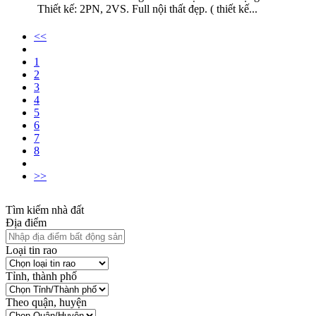
Thiết kế: 2PN, 2VS. Full nội thất đẹp. ( thiết kế...
<<
1
2
3
4
5
6
7
8
>>
Tìm kiếm nhà đất
Địa điểm
Loại tin rao
Tỉnh, thành phố
Theo quận, huyện