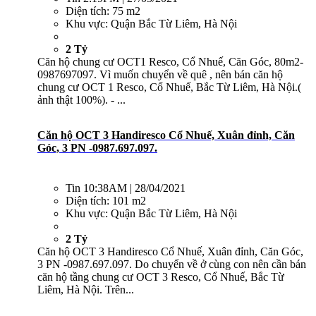
Diện tích:
75 m2
Khu vực:
Quận Bắc Từ Liêm, Hà Nội
2 Tỷ
Căn hộ chung cư OCT1 Resco, Cổ Nhuế, Căn Góc, 80m2-
0987697097. Vì muốn chuyển về quê , nên bán căn hộ
chung cư OCT 1 Resco, Cổ Nhuế, Bắc Từ Liêm, Hà Nội.(
ảnh thật 100%). - ...
Căn hộ OCT 3 Handiresco Cổ Nhuế, Xuân đỉnh, Căn
Góc, 3 PN -0987.697.097.
Tin
10:38AM | 28/04/2021
Diện tích:
101 m2
Khu vực:
Quận Bắc Từ Liêm, Hà Nội
2 Tỷ
Căn hộ OCT 3 Handiresco Cổ Nhuế, Xuân đỉnh, Căn Góc,
3 PN -0987.697.097. Do chuyển về ở cùng con nên cần bán
căn hộ tầng chung cư OCT 3 Resco, Cổ Nhuế, Bắc Từ
Liêm, Hà Nội. Trên...