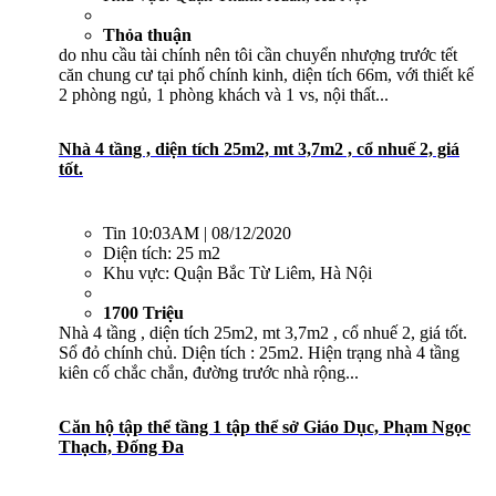
Thỏa thuận
do nhu cầu tài chính nên tôi cần chuyển nhượng trước tết
căn chung cư tại phố chính kinh, diện tích 66m, với thiết kế
2 phòng ngủ, 1 phòng khách và 1 vs, nội thất...
Nhà 4 tầng , diện tích 25m2, mt 3,7m2 , cổ nhuế 2, giá
tốt.
Tin
10:03AM | 08/12/2020
Diện tích:
25 m2
Khu vực:
Quận Bắc Từ Liêm, Hà Nội
1700 Triệu
Nhà 4 tầng , diện tích 25m2, mt 3,7m2 , cổ nhuế 2, giá tốt.
Sổ đỏ chính chủ. Diện tích : 25m2. Hiện trạng nhà 4 tầng
kiên cố chắc chắn, đường trước nhà rộng...
Căn hộ tập thể tầng 1 tập thể sở Giáo Dục, Phạm Ngọc
Thạch, Đống Đa