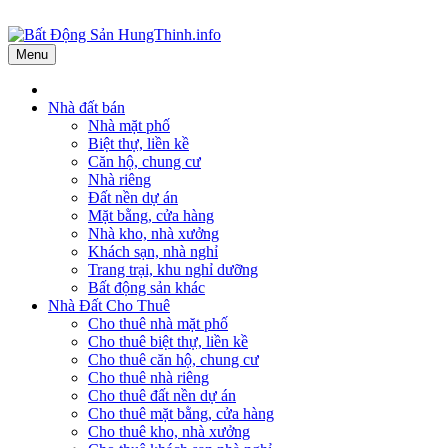
Menu
Nhà đất bán
Nhà mặt phố
Biệt thự, liền kề
Căn hộ, chung cư
Nhà riêng
Đất nền dự án
Mặt bằng, cửa hàng
Nhà kho, nhà xưởng
Khách sạn, nhà nghỉ
Trang trại, khu nghỉ dưỡng
Bất động sản khác
Nhà Đất Cho Thuê
Cho thuê nhà mặt phố
Cho thuê biệt thự, liền kề
Cho thuê căn hộ, chung cư
Cho thuê nhà riêng
Cho thuê đất nền dự án
Cho thuê mặt bằng, cửa hàng
Cho thuê kho, nhà xưởng