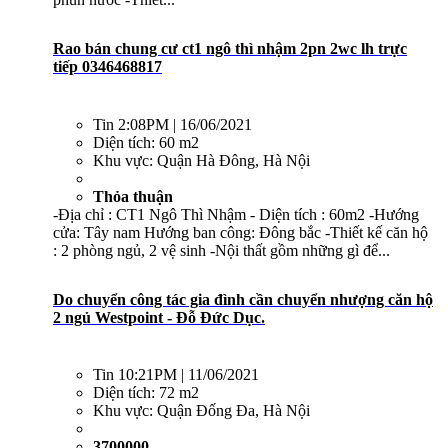
Rao bán chung cư ct1 ngô thì nhậm 2pn 2wc lh trực
tiếp 0346468817
Tin
2:08PM | 16/06/2021
Diện tích:
60 m2
Khu vực:
Quận Hà Đông, Hà Nội
Thỏa thuận
-Địa chỉ : CT1 Ngô Thì Nhậm - Diện tích : 60m2 -Hướng
cửa: Tây nam Hướng ban công: Đông bắc -Thiết kế căn hộ
: 2 phòng ngủ, 2 vệ sinh -Nội thất gồm những gì để...
Do chuyển công tác gia đình cần chuyển nhượng căn hộ
2 ngủ Westpoint - Đỗ Đức Dục.
Tin
10:21PM | 11/06/2021
Diện tích:
72 m2
Khu vực:
Quận Đống Đa, Hà Nội
3700000