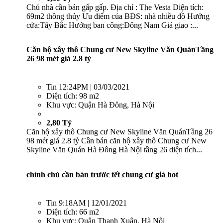
Chủ nhà cần bán gấp gấp. Địa chỉ : The Vesta Diện tích:
69m2 thông thủy Ưu điểm của BĐS: nhà nhiều đồ Hướng
cửa:Tây Bắc Hướng ban công:Đông Nam Giá giao :...
Căn hộ xây thô Chung cư New Skyline Văn QuánTầng
26 98 mét giá 2.8 tỷ
Tin
12:24PM | 03/03/2021
Diện tích:
98 m2
Khu vực:
Quận Hà Đông, Hà Nội
2,80 Tỷ
Căn hộ xây thô Chung cư New Skyline Văn QuánTầng 26
98 mét giá 2.8 tỷ Cần bán căn hộ xây thô Chung cư New
Skyline Văn Quán Hà Đông Hà Nội tầng 26 diện tích...
chính chủ cần bán trước tết chung cư giá hot
Tin
9:18AM | 12/01/2021
Diện tích:
66 m2
Khu vực:
Quận Thanh Xuân, Hà Nội