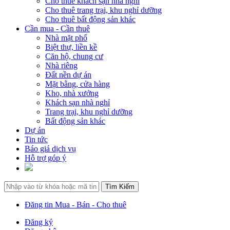
Cho thuê khách sạn nhà nghỉ
Cho thuê trang trại, khu nghỉ dưỡng
Cho thuê bất động sản khác
Cần mua - Cần thuê
Nhà mặt phố
Biệt thự, liền kề
Căn hộ, chung cư
Nhà riêng
Đất nền dự án
Mặt bằng, cửa hàng
Kho, nhà xưởng
Khách sạn nhà nghỉ
Trang trại, khu nghỉ dưỡng
Bất động sản khác
Dự án
Tin tức
Báo giá dịch vụ
Hỗ trợ góp ý
Đăng tin Mua - Bán - Cho thuê
Đăng ký