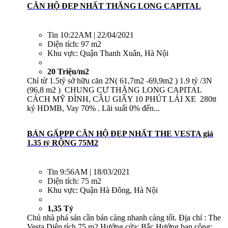
CĂN HỘ ĐẸP NHẤT THĂNG LONG CAPITAL
Tin
10:22AM | 22/04/2021
Diện tích:
97 m2
Khu vực:
Quận Thanh Xuân, Hà Nội
20 Triệu/m2
Chỉ từ 1.5tỷ sở hữu căn 2N( 61,7m2 -69,9m2 ) 1.9 tỷ /3N
(96,8 m2 ) CHUNG CƯ THĂNG LONG CAPITAL
CÁCH MỸ ĐÌNH, CẦU GIẤY 10 PHÚT LÁI XE 280tt
ký HDMB, Vay 70% . Lãi suất 0% đến...
BÁN GẤPPP CĂN HỘ ĐẸP NHẤT THE VESTA giá
1.35 tỷ RỘNG 75M2
Tin
9:56AM | 18/03/2021
Diện tích:
75 m2
Khu vực:
Quận Hà Đông, Hà Nội
1,35 Tỷ
Chủ nhà phá sản cần bán càng nhanh càng tốt. Địa chỉ : The
Vesta Diện tích 75 m2 Hướng cửa: Bắc Hướng ban công: