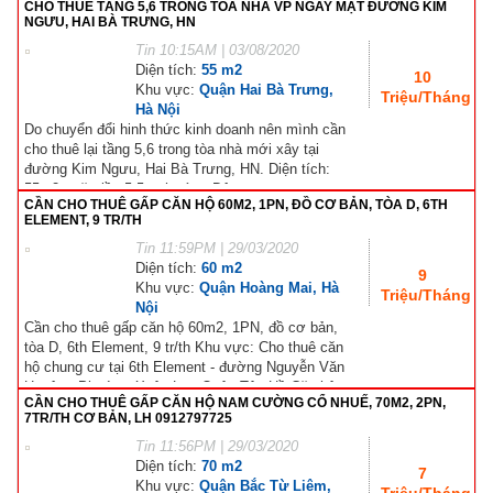
CHO THUÊ TẦNG 5,6 TRONG TÒA NHÀ VP NGAY MẶT ĐƯỜNG KIM
NGƯU, HAI BÀ TRƯNG, HN
Tin
10:15AM | 03/08/2020
Diện tích:
55 m2
10
Khu vực:
Quận Hai Bà Trưng,
Triệu/Tháng
Hà Nội
Do chuyển đổi hinh thức kinh doanh nên mình cần
cho thuê lại tầng 5,6 trong tòa nhà mới xây tại
đường Kim Ngưu, Hai Bà Trưng, HN. Diện tích:
55m2, mặt tiền 5,5m, hướng Đông,...
CẦN CHO THUÊ GẤP CĂN HỘ 60M2, 1PN, ĐỒ CƠ BẢN, TÒA D, 6TH
ELEMENT, 9 TR/TH
Tin
11:59PM | 29/03/2020
Diện tích:
60 m2
9
Khu vực:
Quận Hoàng Mai, Hà
Triệu/Tháng
Nội
Cần cho thuê gấp căn hộ 60m2, 1PN, đồ cơ bản,
tòa D, 6th Element, 9 tr/th Khu vực: Cho thuê căn
hộ chung cư tại 6th Element - đường Nguyễn Văn
Huyện - Phường Xuân La - Quận Tây Hồ Căn hộ
CẦN CHO THUÊ GẤP CĂN HỘ NAM CƯỜNG CỔ NHUẾ, 70M2, 2PN,
tại...
7TR/TH CƠ BẢN, LH 0912797725
Tin
11:56PM | 29/03/2020
Diện tích:
70 m2
7
Khu vực:
Quận Bắc Từ Liêm,
Triệu/Tháng