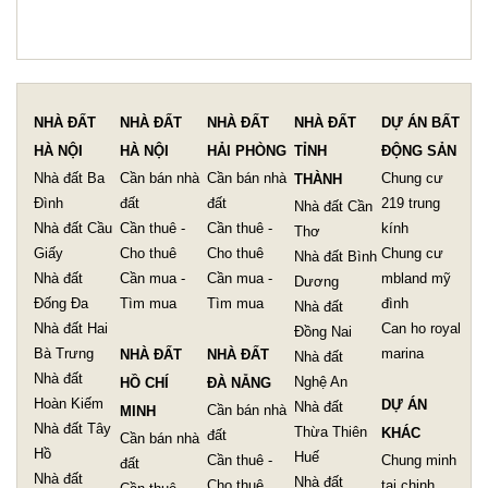
NHÀ ĐẤT
NHÀ ĐẤT
NHÀ ĐẤT
NHÀ ĐẤT
DỰ ÁN BẤT
HÀ NỘI
HÀ NỘI
HẢI PHÒNG
TỈNH
ĐỘNG SẢN
Nhà đất Ba
Cần bán nhà
Cần bán nhà
Chung cư
THÀNH
Đình
đất
đất
219 trung
Nhà đất Cần
Nhà đất Cầu
Cần thuê -
Cần thuê -
kính
Thơ
Giấy
Cho thuê
Cho thuê
Chung cư
Nhà đất Bình
Nhà đất
Cần mua -
Cần mua -
mbland mỹ
Dương
Đống Đa
Tìm mua
Tìm mua
đình
Nhà đất
Nhà đất Hai
Can ho royal
Đồng Nai
Bà Trưng
marina
NHÀ ĐẤT
NHÀ ĐẤT
Nhà đất
Nhà đất
Nghệ An
HỒ CHÍ
ĐÀ NẴNG
Hoàn Kiếm
DỰ ÁN
Nhà đất
Cần bán nhà
MINH
Nhà đất Tây
Thừa Thiên
KHÁC
đất
Cần bán nhà
Hồ
Huế
Cần thuê -
Chung minh
đất
Nhà đất
Nhà đất
Cho thuê
tai chinh