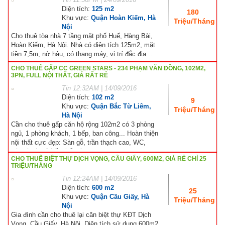
Diện tích:
125 m2
180
Khu vực:
Quận Hoàn Kiếm, Hà
Triệu/Tháng
Nội
Cho thuê tòa nhà 7 tầng mặt phố Huế, Hàng Bài,
Hoàn Kiếm, Hà Nội. Nhà có diện tích 125m2, mặt
tiền 7,5m, nở hậu, có thang máy, vị trí đắc địa...
CHO THUÊ GẤP CC GREEN STARS - 234 PHẠM VĂN ĐỒNG, 102M2,
3PN, FULL NỘI THẤT, GIÁ RẤT RẺ
Tin
12:32AM | 14/09/2016
Diện tích:
102 m2
9
Khu vực:
Quận Bắc Từ Liêm,
Triệu/Tháng
Hà Nội
Cần cho thuê gấp căn hộ rộng 102m2 có 3 phòng
ngủ, 1 phòng khách, 1 bếp, ban công... Hoàn thiện
nội thất cực đẹp: Sàn gỗ, trần thạch cao, WC,
nóng lạnh, tủ bếp, bếp từ...
CHO THUÊ BIỆT THỰ DỊCH VỌNG, CẦU GIẤY, 600M2, GIÁ RẺ CHỈ 25
TRIỆU/THÁNG
Tin
12:24AM | 14/09/2016
Diện tích:
600 m2
25
Khu vực:
Quận Cầu Giấy, Hà
Triệu/Tháng
Nội
Gia đình cần cho thuê lại căn biệt thự KĐT Dịch
Vọng, Cầu Giấy, Hà Nội. Diện tích sử dụng 600m2,