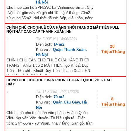
Hà Nội
Cho thuê căn hộ 2PN2WC tại Vinhomes Smart City
Nội thất gần đầy đủ giá chỉ 10 triệu/ tháng, 70m2
sử dụng 65m2. Nội thất đã có: Bếp, điều hòa, nóng
lạnh, rèm,...
CHÍNH CHỦ CHO THUÊ CỬA HÀNG THỜI TRANG 2 MẶT TIỀN FULL
NỘI THẤT CAO CẤP THANH XUÂN, HN
Tin
5:03PM | 14/06/2021
Diện tích:
14 m2
20
Khu vực:
Quận Thanh Xuân,
Triệu/Tháng
Hà Nội
CHÍNH CHỦ CẦN CHO THUÊ CỬA HÀNG THỜI
TRANG TẦNG 1 có 2 MẶT TIỀN ngõ Khuất Duy
Tiến – Địa chỉ : Khuất Duy Tiến, Thanh Xuân, HN.
Ngõ lớn, ô tô đi lại thoải...
CHÍNH CHỦ CHO THUÊ VĂN PHÒNG HOÀNG QUỐC VIỆT- CẦU
GIẤY
Tin
11:39AM | 24/11/2020
Diện tích:
70 m2
8
Khu vực:
Quận Cầu Giấy, Hà
Triệu/Tháng
Nội
Chính chủ cho thuê sàn văn phòng Hoàng Quốc
Việt- Nguyễn Văn Huyên- Tô Hiệu giá rẻ. Diện
tích: 27m-55m - 70m/sàn, nhà 7 tầng Sàn gỗ, trần
thạch...