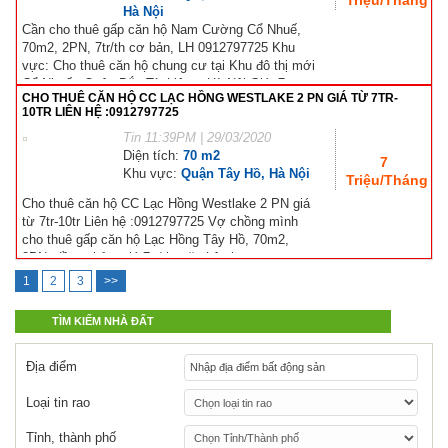
Hà Nội
Cần cho thuê gấp căn hộ Nam Cường Cổ Nhuế,
70m2, 2PN, 7tr/th cơ bản, LH 0912797725 Khu
vực: Cho thuê căn hộ chung cư tại Khu đô thị mới
Cổ Nhuế - Quận Bắc Từ Liêm - Hà Nội Giá: 7...
CHO THUÊ CĂN HỘ CC LẠC HỒNG WESTLAKE 2 PN GIÁ TỪ 7TR-
10TR LIÊN HỆ :0912797725
Tin
11:39PM | 29/03/2020
Diện tích:
70 m2
7
Khu vực:
Quận Tây Hồ, Hà Nội
Triệu/Tháng
Cho thuê căn hộ CC Lạc Hồng Westlake 2 PN giá
từ 7tr-10tr Liên hệ :0912797725 Vợ chồng mình
cho thuê gấp căn hộ Lạc Hồng Tây Hồ, 70m2,
2PN, đồ cơ bản, giá 7tr/th. căn hộ chung cư...
1
2
3
>>
TÌM KIẾM NHÀ ĐẤT
Địa điểm
Loại tin rao
Tỉnh, thành phố