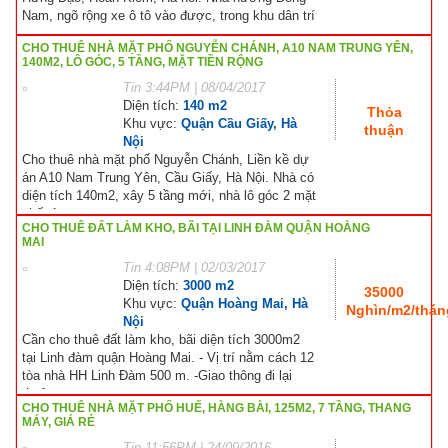
Nam, ngõ rộng xe ô tô vào được, trong khu dân trí
cao,...
CHO THUÊ NHÀ MẶT PHỐ NGUYỄN CHÁNH, A10 NAM TRUNG YÊN,
140M2, LÔ GÓC, 5 TẦNG, MẶT TIỀN RỘNG
Tin
3:44PM | 08/04/2017
Diện tích:
140 m2
Thỏa
Khu vực:
Quận Cầu Giấy, Hà
thuận
Nội
Cho thuê nhà mặt phố Nguyễn Chánh, Liền kề dự
án A10 Nam Trung Yên, Cầu Giấy, Hà Nội. Nhà có
diện tích 140m2, xây 5 tầng mới, nhà lô góc 2 mặt
phố, 1...
CHO THUÊ ĐẤT LÀM KHO, BÃI TẠI LINH ĐÀM QUẬN HOÀNG
MAI
Tin
4:08PM | 02/03/2017
Diện tích:
3000 m2
35000
Khu vực:
Quận Hoàng Mai, Hà
Nghìn/m2/thán
Nội
Cần cho thuê đất làm kho, bãi diện tích 3000m2
tại Linh đàm quận Hoàng Mai. - Vị trí nằm cách 12
tòa nhà HH Linh Đàm 500 m. -Giao thông đi lại
thuận...
CHO THUÊ NHÀ MẶT PHỐ HUẾ, HÀNG BÀI, 125M2, 7 TẦNG, THANG
MÁY, GIÁ RẺ
Tin
11:56PM | 24/09/2016