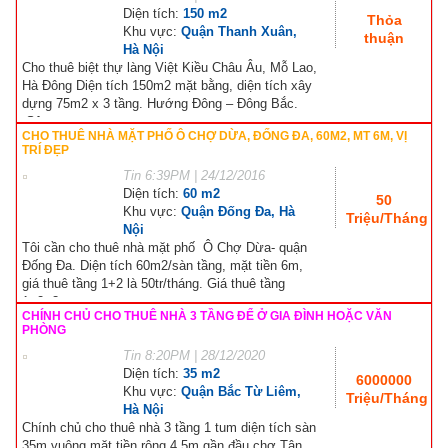
Diện tích:
150 m2
Thỏa
Khu vực:
Quận Thanh Xuân,
thuận
Hà Nội
Cho thuê biệt thự làng Việt Kiều Châu Âu, Mỗ Lao,
Hà Đông Diện tích 150m2 mặt bằng, diện tích xây
dựng 75m2 x 3 tầng. Hướng Đông – Đông Bắc.
Sân...
CHO THUÊ NHÀ MẶT PHỐ Ô CHỢ DỪA, ĐỐNG ĐA, 60M2, MT 6M, VỊ
TRÍ ĐẸP
Tin
6:39PM | 24/12/2016
Diện tích:
60 m2
50
Khu vực:
Quận Đống Đa, Hà
Triệu/Tháng
Nội
Tôi cần cho thuê nhà mặt phố Ô Chợ Dừa- quận
Đống Đa. Diện tích 60m2/sàn tầng, mặt tiền 6m,
giá thuê tầng 1+2 là 50tr/tháng. Giá thuê tầng
1+2+3...
CHÍNH CHỦ CHO THUÊ NHÀ 3 TẦNG ĐỂ Ở GIA ĐÌNH HOẶC VĂN
PHÒNG
Tin
8:20PM | 28/12/2020
Diện tích:
35 m2
6000000
Khu vực:
Quận Bắc Từ Liêm,
Triệu/Tháng
Hà Nội
Chính chủ cho thuê nhà 3 tầng 1 tum diện tích sàn
35m vuông mặt tiền rộng 4,5m gần đầu chợ Tân