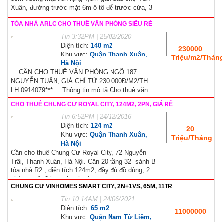
Xuân, đường trước mặt 6m ô tô để trước cửa, 3
phòng ngủ 2 WC 1...
TÒA NHÀ ARLO CHO THUÊ VĂN PHÒNG SIÊU RẺ
Tin
3:32PM | 25/02/2020
Diện tích:
140 m2
230000
Khu vực:
Quận Thanh Xuân,
Triệu/m2/Thán
Hà Nội
CẦN CHO THUÊ VĂN PHÒNG NGÕ 187
NGUYỄN TUÂN, GIÁ CHỈ TỪ 230.000Đ/M2/TH.
LH 0914079*** Thông tin mô tả Cho thuê văn...
CHO THUÊ CHUNG CƯ ROYAL CITY, 124M2, 2PN, GIÁ RẺ
Tin
6:52PM | 24/12/2016
Diện tích:
124 m2
20
Khu vực:
Quận Thanh Xuân,
Triệu/Tháng
Hà Nội
Cần cho thuê Chung Cư Royal City, 72 Nguyễn
Trãi, Thanh Xuân, Hà Nội. Căn 20 tầng 32- sảnh B
tòa nhà R2 , diện tích 124m2, đầy đủ đồ dùng, 2
phòng ngủ, 2 ban công hướng...
CHUNG CƯ VINHOMES SMART CITY, 2N+1VS, 65M, 11TR
Tin
10:14AM | 24/06/2021
Diện tích:
65 m2
11000000
Khu vực:
Quận Nam Từ Liêm,