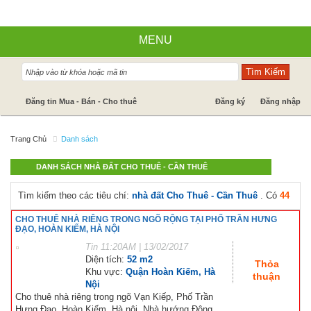
MENU
Nhà đất bán
Đăng tin Mua - Bán - Cho thuê
Đăng ký
Đăng nhập
Nhà Đất Cho Thuê
Trang Chủ
Danh sách
Cần mua - Cần thuê
DANH SÁCH NHÀ ĐẤT CHO THUÊ - CẦN THUÊ
Dự án
Tìm kiếm theo các tiêu chí:
nhà đất Cho Thuê - Cần Thuê
. Có
44
Tin tức
CHO THUÊ NHÀ RIÊNG TRONG NGÕ RỘNG TẠI PHỐ TRẦN HƯNG
ĐẠO, HOÀN KIẾM, HÀ NỘI
Báo giá dịch vụ
Tin
11:20AM | 13/02/2017
Diện tích:
52 m2
Hỗ trợ góp ý
Thỏa
Khu vực:
Quận Hoàn Kiếm, Hà
thuận
Nội
Cho thuê nhà riêng trong ngõ Vạn Kiếp, Phố Trần
Hưng Đạo, Hoàn Kiếm, Hà nôi. Nhà hướng Đông