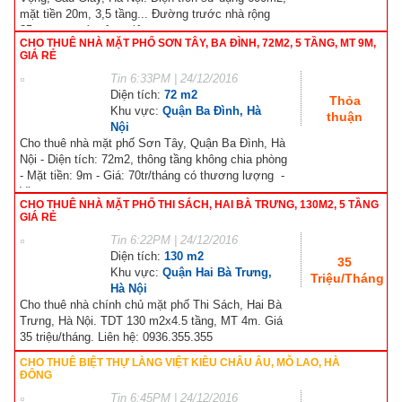
mặt tiền 20m, 3,5 tầng... Đường trước nhà rộng
25m, ngay sát công viên...
CHO THUÊ NHÀ MẶT PHỐ SƠN TÂY, BA ĐÌNH, 72M2, 5 TẦNG, MT 9M,
GIÁ RẺ
Tin
6:33PM | 24/12/2016
Diện tích:
72 m2
Thỏa
Khu vực:
Quận Ba Đình, Hà
thuận
Nội
Cho thuê nhà mặt phố Sơn Tây, Quận Ba Đình, Hà
Nội - Diện tích: 72m2, thông tầng không chia phòng
- Mặt tiền: 9m - Giá: 70tr/tháng có thương lượng -
Vị...
CHO THUÊ NHÀ MẶT PHỐ THI SÁCH, HAI BÀ TRƯNG, 130M2, 5 TẦNG
GIÁ RẺ
Tin
6:22PM | 24/12/2016
Diện tích:
130 m2
35
Khu vực:
Quận Hai Bà Trưng,
Triệu/Tháng
Hà Nội
Cho thuê nhà chính chủ mặt phố Thi Sách, Hai Bà
Trưng, Hà Nội. TDT 130 m2x4.5 tầng, MT 4m. Giá
35 triệu/tháng. Liên hệ: 0936.355.355
CHO THUÊ BIỆT THỰ LÀNG VIỆT KIỀU CHÂU ÂU, MỖ LAO, HÀ
ĐÔNG
Tin
6:45PM | 24/12/2016