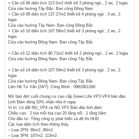
+ Căn số 06 diện tích 113.5m2 thiết kế 3 phòng ngủ , 2 wc, 2 logia
Cửa vào hướng Tây Bắc- Ban công Đông Nam
+ Căn số 08 diện tích 137.27m2 thiết kế 4 phòng ngủ , 3 wc, 2
logia
Cửa vào hướng Tây Nam- Ban công Đông Bắc
+ Căn số 10 diện tích 107.59m2 thiết kế 3 phòng ngủ , 2 wc, 2
logia
Cửa vào hướng Đông Nam- Ban công Tây Bắc
+ Căn số 12 diện tích 90.71m2 thiết kế 2 phòng ngủ , 2 wc, 2 logia
Cửa vào hướng Đông Nam- Ban công Tây Bắc
+ Căn số 14 diện tích 107.59m2 thiết kế 3 phòng ngủ , 2 wc, 2
logia
Cửa vào hướng Đông Nam- Ban công Tây Bắc
Liên Hệ Tư Vấn (24/7): Công Minh : 0981961268
Mở bán đợt cuối chung cư cao cấp Green Life VP2-VP4 bán đảo
Linh Đàm đóng 50% nhận nhà ở ngay.
Vị trí: Lô đất NO_VP4 và NO VP2 Bán đảo linh đàm
Chiều cao : 2 tòa mỗi tòa cao 25 tầng nổi , 1 tầng hầm
Chủ đầu tư: Tổng công ty phát triển và đô thị HUD
Các loại diện tích theo thông thủy.
– Loại 2PN: 86m2, 90m2.
– Loại 3PN: 107m2, 113m2.