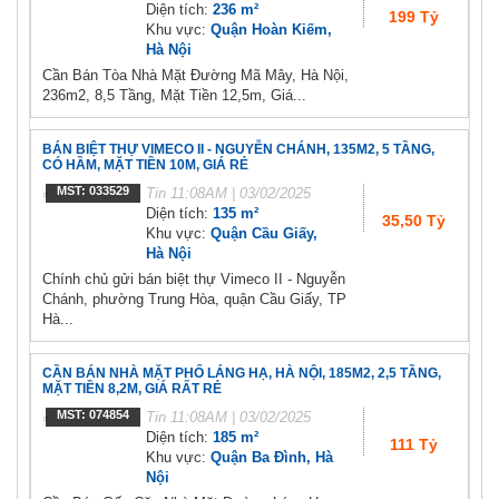
Diện tích:
236 m²
199 Tỷ
Khu vực:
Quận Hoàn Kiếm,
Hà Nội
Cần Bán Tòa Nhà Mặt Đường Mã Mây, Hà Nội,
236m2, 8,5 Tầng, Mặt Tiền 12,5m, Giá...
BÁN BIỆT THỰ VIMECO II - NGUYỄN CHÁNH, 135M2, 5 TẦNG,
CÓ HẦM, MẶT TIỀN 10M, GIÁ RẺ
MST: 033529
Tin
11:08AM | 03/02/2025
Diện tích:
135 m²
35,50 Tỷ
Khu vực:
Quận Cầu Giấy,
Hà Nội
Chính chủ gửi bán biệt thự Vimeco II - Nguyễn
Chánh, phường Trung Hòa, quận Cầu Giấy, TP
Hà...
CẦN BÁN NHÀ MẶT PHỐ LÁNG HẠ, HÀ NỘI, 185M2, 2,5 TẦNG,
MẶT TIỀN 8,2M, GIÁ RẤT RẺ
MST: 074854
Tin
11:08AM | 03/02/2025
Diện tích:
185 m²
111 Tỷ
Khu vực:
Quận Ba Đình, Hà
Nội