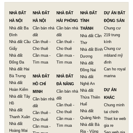
NHÀ ĐẤT
NHÀ ĐẤT
NHÀ ĐẤT
NHÀ ĐẤT
DỰ ÁN BẤT
HÀ NỘI
HÀ NỘI
HẢI PHÒNG
TỈNH
ĐỘNG SẢN
Nhà đất Ba
Cần bán nhà
Cần bán nhà
Chung cư
THÀNH
Đình
đất
đất
219 trung
Nhà đất Cần
Nhà đất Cầu
Cần thuê -
Cần thuê -
kính
Thơ
Giấy
Cho thuê
Cho thuê
Chung cư
Nhà đất Bình
Nhà đất
Cần mua -
Cần mua -
mbland mỹ
Dương
Đống Đa
Tìm mua
Tìm mua
đình
Nhà đất
Nhà đất Hai
Can ho royal
Đồng Nai
Bà Trưng
marina
NHÀ ĐẤT
NHÀ ĐẤT
Nhà đất
Nhà đất
Nghệ An
HỒ CHÍ
ĐÀ NẴNG
Hoàn Kiếm
DỰ ÁN
Nhà đất
Cần bán nhà
MINH
Nhà đất Tây
Thừa Thiên
KHÁC
đất
Cần bán nhà
Hồ
Huế
Cần thuê -
Chung minh
đất
Nhà đất
Nhà đất
Cho thuê
tai chinh
Cần thuê -
Thanh Xuân
Quảng Ninh
Cần mua -
Thiet ke web
Cho thuê
Nhà đất
Nhà đất Bà
Tìm mua
gia re
Cần mua -
Hoàng Mai
Rịa - Vũng
Seo web gia