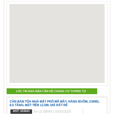
CÁC TIN RAO BÁN CĂN HỘ CHUNG CƯ TƯƠNG TỰ
CẦN BÁN TÒA NHÀ MẶT PHỐ MÃ MÂY, HÀNG BUỒM, 236M2,
8,5 TẦNG, MẶT TIỀN 12,5M, GIÁ RẤT RẺ
MST: 003643
Tin
11:08AM | 03/02/2025