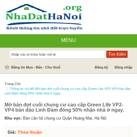
MENU
Nhà đất bán
Đăng tin Mua - Bán - Cho thuê
Đăng ký
Đăng nhập
Nhà Đất Cho Thuê
Trang Chủ
Thông tin chi tiết Mở bán đợt cuối chung cư cao cấp Green Life VP2-VP4 bán đảo
Cần mua - Cần thuê
Linh Đàm đóng 50% nhận nhà ở ngay.
Dự án
Mở bán đợt cuối chung cư cao cấp Green Life VP2-
VP4 bán đảo Linh Đàm đóng 50% nhận nhà ở ngay.
Tin tức
Khu vực:
Bán căn hộ chung cư Quận Hoàng Mai, Hà Nội
Báo giá dịch vụ
Giá:
Thỏa thuận