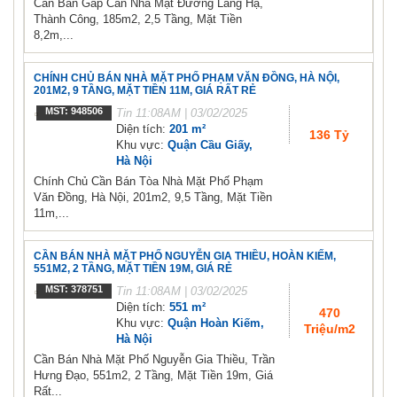
Cần Bán Gấp Căn Nhà Mặt Đường Láng Hạ,
Thành Công, 185m2, 2,5 Tầng, Mặt Tiền
8,2m,...
CHÍNH CHỦ BÁN NHÀ MẶT PHỐ PHẠM VĂN ĐỒNG, HÀ NỘI,
201M2, 9 TẦNG, MẶT TIỀN 11M, GIÁ RẤT RẺ
MST: 948506
Tin
11:08AM | 03/02/2025
Diện tích:
201 m²
136 Tỷ
Khu vực:
Quận Cầu Giấy,
Hà Nội
Chính Chủ Cần Bán Tòa Nhà Mặt Phố Phạm
Văn Đồng, Hà Nội, 201m2, 9,5 Tầng, Mặt Tiền
11m,...
CẦN BÁN NHÀ MẶT PHỐ NGUYỄN GIA THIỀU, HOÀN KIẾM,
551M2, 2 TẦNG, MẶT TIỀN 19M, GIÁ RẺ
MST: 378751
Tin
11:08AM | 03/02/2025
Diện tích:
551 m²
470
Khu vực:
Quận Hoàn Kiếm,
Triệu/m2
Hà Nội
Cần Bán Nhà Mặt Phố Nguyễn Gia Thiều, Trần
Hưng Đạo, 551m2, 2 Tầng, Mặt Tiền 19m, Giá
Rất...