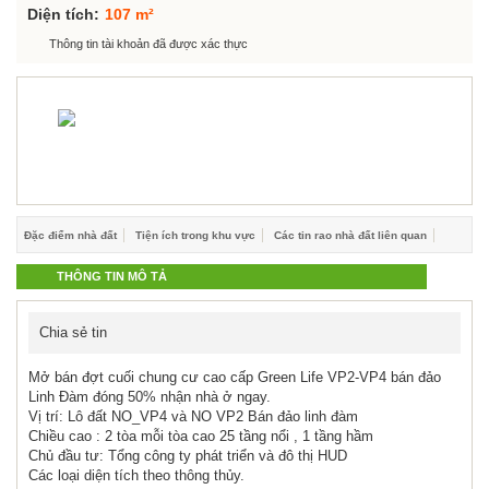
Hỗ trợ góp ý
Diện tích:
107 m²
Thông tin tài khoản đã được xác thực
Đặc điểm nhà đất
Tiện ích trong khu vực
Các tin rao nhà đất liên quan
THÔNG TIN MÔ TẢ
Chia sẻ tin
Mở bán đợt cuối chung cư cao cấp Green Life VP2-VP4 bán đảo
Linh Đàm đóng 50% nhận nhà ở ngay.
Vị trí: Lô đất NO_VP4 và NO VP2 Bán đảo linh đàm
Chiều cao : 2 tòa mỗi tòa cao 25 tầng nổi , 1 tầng hầm
Chủ đầu tư: Tổng công ty phát triển và đô thị HUD
Các loại diện tích theo thông thủy.