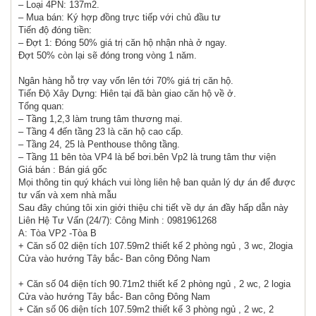
– Loại 4PN: 137m2.
– Mua bán: Ký hợp đồng trực tiếp với chủ đầu tư
Tiến độ đóng tiền:
– Đợt 1: Đóng 50% giá trị căn hộ nhận nhà ở ngay.
Đợt 50% còn lại sẽ đóng trong vòng 1 năm.
Ngân hàng hỗ trợ vay vốn lên tới 70% giá trị căn hộ.
Tiến Độ Xây Dựng: Hiên tại đã bàn giao căn hộ về ở.
Tổng quan:
– Tầng 1,2,3 làm trung tâm thương mại.
– Tầng 4 đến tầng 23 là căn hộ cao cấp.
– Tầng 24, 25 là Penthouse thông tầng.
– Tầng 11 bên tòa VP4 là bể bơi.bên Vp2 là trung tâm thư viện
Giá bán : Bán giá gốc
Mọi thông tin quý khách vui lòng liên hệ ban quản lý dự án để được
tư vấn và xem nhà mẫu
Sau đây chúng tôi xin giới thiệu chi tiết về dự án đầy hấp dẫn này
Liên Hệ Tư Vấn (24/7): Công Minh : 0981961268
A: Tòa VP2 -Tòa B
+ Căn số 02 diện tích 107.59m2 thiết kế 2 phòng ngủ , 3 wc, 2logia
Cửa vào hướng Tây bắc- Ban công Đông Nam
+ Căn số 04 diện tích 90.71m2 thiết kế 2 phòng ngủ , 2 wc, 2 logia
Cửa vào hướng Tây bắc- Ban công Đông Nam
+ Căn số 06 diện tích 107.59m2 thiết kế 3 phòng ngủ , 2 wc, 2