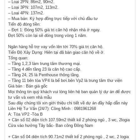
– Loại 2PN: 86m2, 90m2.
– Loại 3PN: 107m2, 113m2.
– Loại 4PN: 137m2.
– Mua bán: Ký hợp đồng trực tiếp với chủ đầu tư
Tiến độ đóng tiền:
– Đợt 1: Đóng 50% giá trị căn hộ nhận nhà ở ngay.
Đợt 50% còn lại sẽ đóng trong vòng 1 năm.
Ngân hàng hỗ trợ vay vốn lên tới 70% giá trị căn hộ.
Tiến Độ Xây Dựng: Hiên tại đã bàn giao căn hộ về ở.
Tổng quan:
– Tầng 1,2,3 làm trung tâm thương mại.
– Tầng 4 đến tầng 23 là căn hộ cao cấp.
– Tầng 24, 25 là Penthouse thông tầng.
– Tầng 11 bên tòa VP4 là bể bơi.bên Vp2 là trung tâm thư viện
Giá bán : Bán giá gốc
Mọi thông tin quý khách vui lòng liên hệ ban quản lý dự án để được
tư vấn và xem nhà mẫu
Sau đây chúng tôi xin giới thiệu chi tiết về dự án đầy hấp dẫn này
Liên Hệ Tư Vấn (24/7): Công Minh : 0981961268
A: Tòa VP2 -Tòa B
+ Căn số 02 diện tích 107.59m2 thiết kế 2 phòng ngủ , 3 wc, 2logia
Cửa vào hướng Tây bắc- Ban công Đông Nam
+ Căn số 04 diện tích 90.71m2 thiết kế 2 phòng ngủ , 2 wc, 2 logia