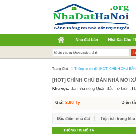
Nhà đất bán
Nhà Đất Cho T
Trang Chủ
Thông tin chi tiết [HOT] CHÍNH CHỦ
[HOT] CHÍNH CHỦ BÁN NHÀ MỚI 
Khu vực:
Bán nhà riêng Quận Bắc Từ Liêm, H
Giá:
2,80 Tỷ
Diện tí
Đặc điểm nhà đất
Tiện ích trong khu
THÔNG TIN MÔ TẢ