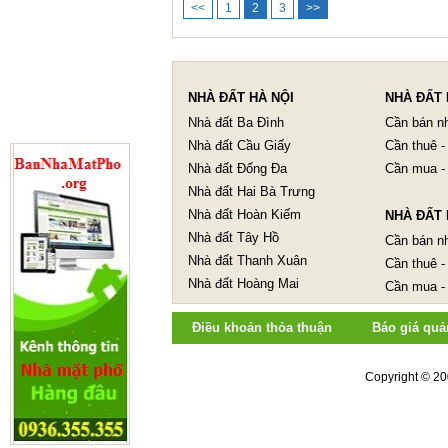
<<
1
2
3
>>
NHÀ ĐẤT HÀ NỘI
NHÀ ĐẤT 
Nhà đất Ba Đình
Cần bán n
Nhà đất Cầu Giấy
Cần thuê -
Nhà đất Đống Đa
Cần mua -
Nhà đất Hai Bà Trưng
Nhà đất Hoàn Kiếm
NHÀ ĐẤT 
Nhà đất Tây Hồ
Cần bán n
Nhà đất Thanh Xuân
Cần thuê -
Nhà đất Hoàng Mai
Cần mua -
Điều khoản thỏa thuận
Báo giá quả
Copyright © 20