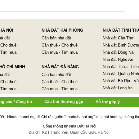
HÀ NỘI
NHÀ ĐẤT HẢI PHÒNG
NHÀ ĐẤT TỈNH TH
hà đất
Cần bán nhà đất
Nhà đất Cần Thơ
 Cho thuê
Cần thuê - Cho thuê
Nhà đất Bình Dươn
 Tìm mua
Cần mua - Tìm mua
Nhà đất Đồng Nai
Nhà đất Nghệ An
Nhà đất Thừa Thiên
HỒ CHÍ MINH
NHÀ ĐẤT ĐÀ NẴNG
Nhà đất Quảng Ninh
hà đất
Cần bán nhà đất
Nhà đất Bà Rịa - V
 Cho thuê
Cần thuê - Cho thuê
Nhà đất Long An
 Tìm mua
Cần mua - Tìm mua
ng cáo / đăng tin
Câu hỏi thường gặp
Hỗ trợ góp ý
09 - Nhadathanoi.org.
® Ghi rõ nguồn "
nhadathanoi.org
" khi phát hành lại thông ti
Cổng thông tin Nhà Đất Hà Nội
Địa chỉ: KĐT Trung Yên, Quận Cầu Giấy, Hà Nội.