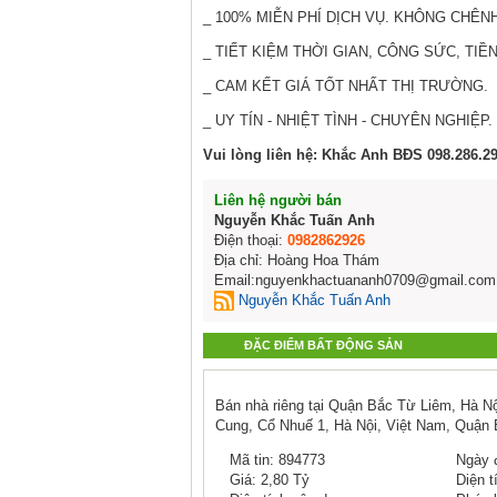
_ 100% MIỄN PHÍ DỊCH VỤ. KHÔNG CHÊNH
_ TIẾT KIỆM THỜI GIAN, CÔNG SỨC, TIỀ
_ CAM KẾT GIÁ TỐT NHẤT THỊ TRƯỜNG.
_ UY TÍN - NHIỆT TÌNH - CHUYÊN NGHIỆP.
Vui lòng liên hệ: Khắc Anh BĐS 098.286.29
Liên hệ người bán
Nguyễn Khắc Tuấn Anh
Điện thoại:
0982862926
Địa chỉ: Hoàng Hoa Thám
Email:nguyenkhactuananh0709@gmail.com
Nguyễn Khắc Tuấn Anh
ĐẶC ĐIỂM BẤT ĐỘNG SẢN
Bán nhà riêng tại Quận Bắc Từ Liêm, Hà Nội,
Cung, Cổ Nhuế 1, Hà Nội, Việt Nam, Quận 
Mã tin: 894773
Ngày đ
Giá: 2,80 Tỷ
Diện t