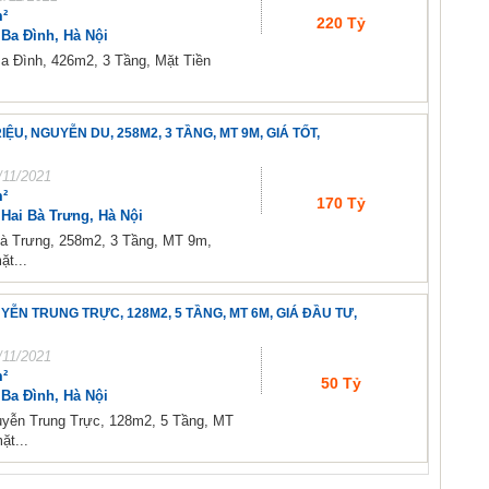
²
220 Tỷ
Ba Đình, Hà Nội
a Đình, 426m2, 3 Tầng, Mặt Tiền
U, NGUYỄN DU, 258M2, 3 TẦNG, MT 9M, GIÁ TỐT,
/11/2021
²
170 Tỷ
Hai Bà Trưng, Hà Nội
Bà Trưng, 258m2, 3 Tầng, MT 9m,
t...
N TRUNG TRỰC, 128M2, 5 TẦNG, MT 6M, GIÁ ĐẦU TƯ,
/11/2021
²
50 Tỷ
Ba Đình, Hà Nội
yễn Trung Trực, 128m2, 5 Tầng, MT
ặt...