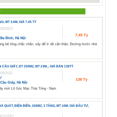
Ự
 MT 3.6M, GIÁ 7.45 TỶ
/02/2023
7,45 Tỷ
Ba Đình, Hà Nội
ung bê tông chắc chắn, xây để ở rất cẩn thận, Đường trước nhà
ẦU GIẤY, DT 250M2, MT 23M... GIÁ BÁN 138TỶ
/09/2022
²
138 Tỷ
Cầu Giấy, Hà Nội
xây mới Lô Góc Mạc Thái Tông - Nam
QUÁT, ĐIỆN BIÊN, 426M2, 3 TẦNG, MT 16M, GIÁ ĐẦU TƯ,
9/11/2021