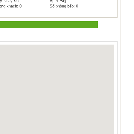
ý: Giấy Đỏ
Vị trí: Đẹp
òng khách: 0
Số phòng bếp: 0