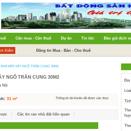
huê
Cần mua - Cần thuê
Dự án
Tin tức
Báo giá dịch v
Đăng tin Mua - Bán - Cho thuê
 BÁN NHÀ MỚI XÂY NGÕ TRẦN CUNG 30M2
XÂY NGÕ TRẦN CUNG 30M2
Địa
à Nội
Loại
ch:
31 m²
Thông tin tài khoản đã được xác thực
Tỉn
The
 vực
Các tin rao nhà đất liên quan
huy
The