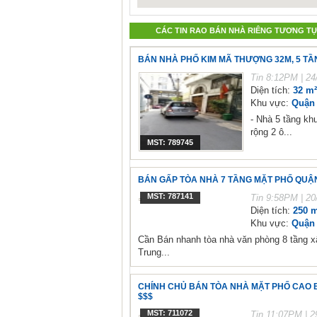
CÁC TIN RAO BÁN NHÀ RIÊNG TƯƠNG T
BÁN NHÀ PHỐ KIM MÃ THƯỢNG 32M, 5 TẦNG,
Tin
8:12PM | 24
Diện tích:
32 m²
Khu vực:
Quận 
- Nhà 5 tầng kh
rộng 2 ô...
MST: 789745
BÁN GẤP TÒA NHÀ 7 TẦNG MẶT PHỐ QUẬN C
MST: 787141
Tin
9:58PM | 20
Diện tích:
250 m
Khu vực:
Quận 
Cần Bán nhanh tòa nhà văn phòng 8 tầng 
Trung...
CHÍNH CHỦ BÁN TÒA NHÀ MẶT PHỐ CAO BÁ 
$$$
MST: 711072
Tin
11:07PM | 2