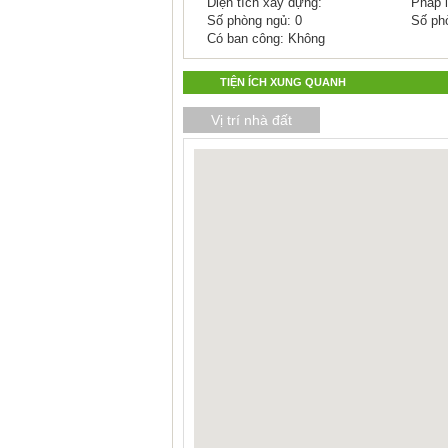
Diện tích xây dựng:
Pháp l
Số phòng ngủ: 0
Số ph
Có ban công: Không
TIỆN ÍCH XUNG QUANH
Vị trí nhà đất