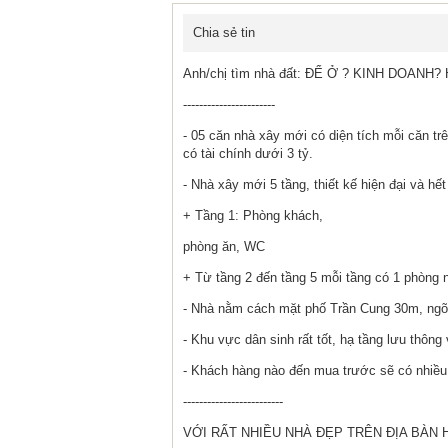
Chia sẻ tin
Anh/chị tìm nhà đất: ĐỂ Ở ? KINH DOANH
-----------------------
- 05 căn nhà xây mới có diện tích mỗi căn t
có tài chính dưới 3 tỷ.
- Nhà xây mới 5 tầng, thiết kế hiện đại và hế
+ Tầng 1: Phòng khách,
phòng ăn, WC
+ Từ tầng 2 đến tầng 5 mỗi tầng có 1 phòng 
- Nhà nằm cách mặt phố Trần Cung 30m, ngõ 
- Khu vực dân sinh rất tốt, hạ tầng lưu th
- Khách hàng nào đến mua trước sẽ có nhiều 
-------------------------
VỚI RẤT NHIỀU NHÀ ĐẸP TRÊN ĐỊA BÀN H