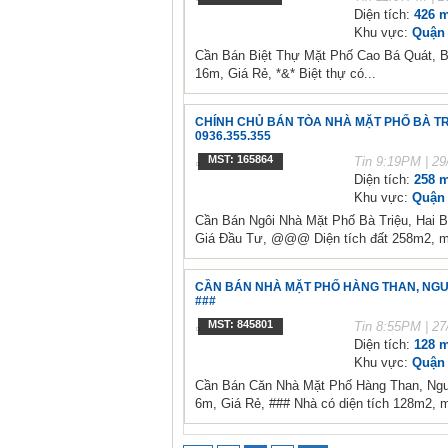
Diện tích:
426 m
Khu vực:
Quận 
Cần Bán Biệt Thự Mặt Phố Cao Bá Quát, B
16m, Giá Rẻ, *&* Biệt thự có...
CHÍNH CHỦ BÁN TÒA NHÀ MẶT PHỐ BÀ TRIỆ
0936.355.355
MST: 165864
Tin
9:19PM | 29
Diện tích:
258 m
Khu vực:
Quận 
Cần Bán Ngôi Nhà Mặt Phố Bà Triệu, Hai 
Giá Đầu Tư, @@@ Diện tích đất 258m2, mặ
CẦN BÁN NHÀ MẶT PHỐ HÀNG THAN, NGUYỄ
###
MST: 845801
Tin
8:55PM | 27
Diện tích:
128 m
Khu vực:
Quận 
Cần Bán Căn Nhà Mặt Phố Hàng Than, Ngu
6m, Giá Rẻ, ### Nhà có diện tích 128m2, m