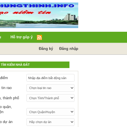
ụ
Hỗ trợ góp ý
Đăng ký
Đăng nhập
TÌM KIẾM NHÀ ĐẤT
 điểm
 tin rao
h, thành phố
o quận,
ện
o dự án