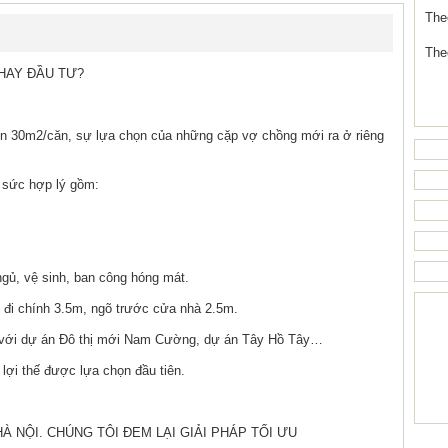
The
The
? HAY ĐẦU TƯ?
rên 30m2/căn, sự lựa chọn của những cặp vợ chồng mới ra ở riêng
t sức hợp lý gồm:
ngủ, vệ sinh, ban công hóng mát.
đi chính 3.5m, ngõ trước cửa nhà 2.5m.
ông với dự án Đô thị mới Nam Cường, dự án Tây Hồ Tây…
lợi thế được lựa chọn đầu tiên.
À NỘI. CHÚNG TÔI ĐEM LẠI GIẢI PHÁP TỐI ƯU