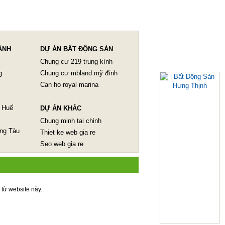
ÀNH
DỰ ÁN BẤT ĐỘNG SẢN
Chung cư 219 trung kính
g
Chung cư mbland mỹ đình
Can ho royal marina
 Huế
DỰ ÁN KHÁC
Chung minh tai chinh
ũng Tàu
Thiet ke web gia re
Seo web gia re
n từ website này.