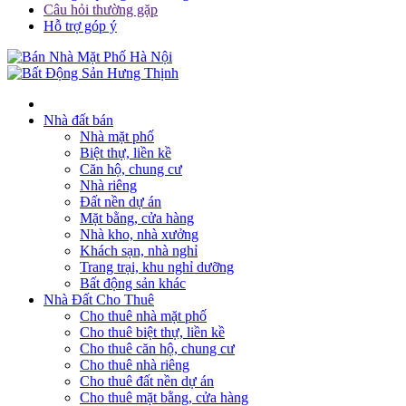
Câu hỏi thường gặp
Hỗ trợ góp ý
Nhà đất bán
Nhà mặt phố
Biệt thự, liền kề
Căn hộ, chung cư
Nhà riêng
Đất nền dự án
Mặt bằng, cửa hàng
Nhà kho, nhà xưởng
Khách sạn, nhà nghỉ
Trang trại, khu nghỉ dưỡng
Bất động sản khác
Nhà Đất Cho Thuê
Cho thuê nhà mặt phố
Cho thuê biệt thự, liền kề
Cho thuê căn hộ, chung cư
Cho thuê nhà riêng
Cho thuê đất nền dự án
Cho thuê mặt bằng, cửa hàng