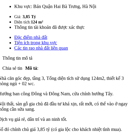
Khu vực:
Bán Quận Hai Bà Trưng, Hà Nội
Giá:
3,85 Tỷ
Diện tích:
124 m²
Thông tin tài khoản đã được xác thực
Đặc điểm nhà đất
Tiện ích trong khu vực
Các tin rao nhà đất liên quan
Thông tin mô tả
Chia sẻ tin
Mô tả
:
Nhà căn góc đẹp, tầng 3, Tổng diện tích sử dụng 124m2, thiết kế 3
hòng ngủ + 02 wc.
Hướng ban công Đông và Đông Nam, cửa chính hướng Tây.
Nội thất, sàn gỗ gia chủ đã đầu tư khá xịn, rất mới, có thể vào ở ngay
hông cần sửa sang.
Dịch vụ giá rẻ, dân trí và an ninh tốt.
Sổ đỏ chính chủ giá 3,85 tỷ (có gia lộc cho khách nhiệt tình mua).