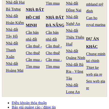
Nhà đất Hai
Tìm mua
Nhà đất
mbland mỹ
Bà Trưng
NHÀ ĐẤT
Đồng Nai
đình
Nhà đất
Nhà đất
HỒ CHÍ
NHÀ ĐẤT
Can ho
Hoàn Kiếm
Nghệ An
royal marina
MINH
ĐÀ NẴNG
Nhà đất
Nhà đất
Cần bán
Cần bán
Tây Hồ
Thừa Thiên
DỰ ÁN
nhà đất
nhà đất
Nhà đất
Huế
Cần thuê -
Cần thuê -
KHÁC
Thanh
Nhà đất
Cho thuê
Cho thuê
Chung minh
Xuân
Quảng Ninh
Cần mua -
Cần mua -
tai chinh
Nhà đất
Nhà đất Bà
Tìm mua
Tìm mua
Thiet ke
Hoàng Mai
Rịa - Vũng
web gia re
Tàu
Seo web gia
Nhà đất
re
Long An
Điều khoản thỏa thuận
Báo giá quảng cáo / đăng tin