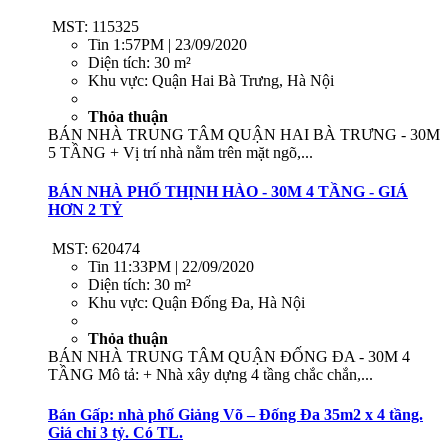
MST: 115325
Tin
1:57PM | 23/09/2020
Diện tích:
30 m²
Khu vực:
Quận Hai Bà Trưng, Hà Nội
Thỏa thuận
BÁN NHÀ TRUNG TÂM QUẬN HAI BÀ TRƯNG - 30M
5 TẦNG + Vị trí nhà nằm trên mặt ngõ,...
BÁN NHÀ PHỐ THỊNH HÀO - 30M 4 TẦNG - GIÁ
HƠN 2 TỶ
MST: 620474
Tin
11:33PM | 22/09/2020
Diện tích:
30 m²
Khu vực:
Quận Đống Đa, Hà Nội
Thỏa thuận
BÁN NHÀ TRUNG TÂM QUẬN ĐỐNG ĐA - 30M 4
TẦNG Mô tả: + Nhà xây dựng 4 tầng chắc chắn,...
Bán Gấp: nhà phố Giảng Võ – Đống Đa 35m2 x 4 tầng.
Giá chỉ 3 tỷ. Có TL.