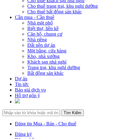
Cho thuê khách sạn nhà nghỉ
Cho thuê trang trại, khu nghỉ dưỡng
Cho thuê bất động sản khác
Cần mua - Cần thuê
Nhà mặt phố
Biệt thự, liền kề
Căn hộ, chung cư
Nhà riêng
Đất nền dự án
Mặt bằng, cửa hàng
Kho, nhà xưởng
Khách sạn nhà nghỉ
Trang trại, khu nghỉ dưỡng
Bất động sản khác
Dự án
Tin tức
Báo giá dịch vụ
Hỗ trợ góp ý
Đăng tin Mua - Bán - Cho thuê
Đăng ký