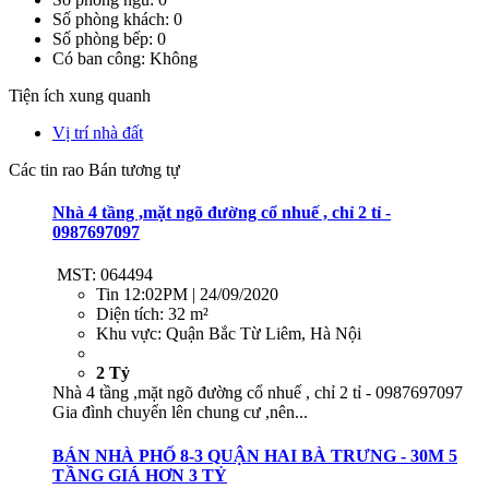
Số phòng khách: 0
Số phòng bếp: 0
Có ban công: Không
Tiện ích xung quanh
Vị trí nhà đất
Các tin rao Bán tương tự
Nhà 4 tầng ,mặt ngõ đường cổ nhuế , chỉ 2 tỉ -
0987697097
MST: 064494
Tin
12:02PM | 24/09/2020
Diện tích:
32 m²
Khu vực:
Quận Bắc Từ Liêm, Hà Nội
2 Tỷ
Nhà 4 tầng ,mặt ngõ đường cổ nhuế , chỉ 2 tỉ - 0987697097
Gia đình chuyển lên chung cư ,nên...
BÁN NHÀ PHỐ 8-3 QUẬN HAI BÀ TRƯNG - 30M 5
TẦNG GIÁ HƠN 3 TỶ