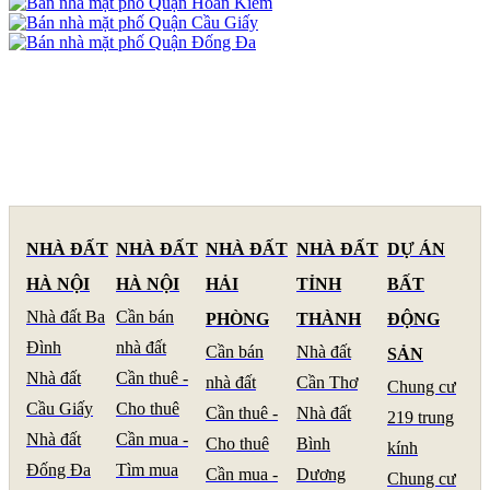
NHÀ ĐẤT
NHÀ ĐẤT
NHÀ ĐẤT
NHÀ ĐẤT
DỰ ÁN
HÀ NỘI
HÀ NỘI
HẢI
TỈNH
BẤT
Nhà đất Ba
Cần bán
PHÒNG
THÀNH
ĐỘNG
Đình
nhà đất
Cần bán
Nhà đất
SẢN
Nhà đất
Cần thuê -
nhà đất
Cần Thơ
Chung cư
Cầu Giấy
Cho thuê
Cần thuê -
Nhà đất
219 trung
Nhà đất
Cần mua -
Cho thuê
Bình
kính
Đống Đa
Tìm mua
Cần mua -
Dương
Chung cư