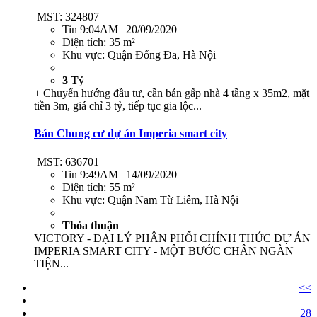
MST: 324807
Tin
9:04AM | 20/09/2020
Diện tích:
35 m²
Khu vực:
Quận Đống Đa, Hà Nội
3 Tỷ
+ Chuyển hướng đầu tư, cần bán gấp nhà 4 tầng x 35m2, mặt
tiền 3m, giá chỉ 3 tỷ, tiếp tục gia lộc...
Bán Chung cư dự án Imperia smart city
MST: 636701
Tin
9:49AM | 14/09/2020
Diện tích:
55 m²
Khu vực:
Quận Nam Từ Liêm, Hà Nội
Thỏa thuận
VICTORY - ĐẠI LÝ PHÂN PHỐI CHÍNH THỨC DỰ ÁN
IMPERIA SMART CITY - MỘT BƯỚC CHÂN NGÀN
TIỆN...
<<
28