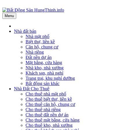
Menu
Nhà đất bán
Nhà mặt phố
Biệt thự, liền kề
Căn hộ, chung cư
Nhà riêng
Đất nền dự án
Mặt bằng, cửa hàng
Nhà kho, nhà xưởng
Khách sạn, nhà nghỉ
Trang trại, khu nghỉ dưỡng
Bất động sản khác
Nhà Đất Cho Thuê
Cho thuê nhà mặt phố
Cho thuê biệt thự, liền kề
Cho thuê căn hộ, chung cư
Cho thuê nhà riêng
Cho thuê đất nền dự án
Cho thuê mặt bằng, cửa hàng
Cho thuê kho, nhà xưởng