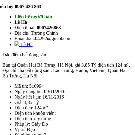
iên hệ: 0967 426 863
Liên hệ người bán
Lê Hà
Điện thoại:
0967426863
Địa chỉ: Trường Chinh
Email:halt.04292@gmail.com
Lê Hà
Đặc điểm bất động sản
Bán tại Quận Hai Bà Trưng, Hà Nội, giá 3,85 Tỷ,diện tích 124 m²,
Địa chỉ của bất động sản : Lạc Trung, Hanoi, Vietnam, Quận Hai
Bà Trưng, Hà Nội.
Mã tin: 510994
Ngày đăng tin: 09/11/2016
Ngày hết hạn: 16/11/2016
Giá: 3,85 Tỷ
Diện tích: 124 m²
Diện tích khuôn viên:
Diện tích xây dựng:
Pháp lý: Giấy Đỏ
Vị trí: Đẹp
Số phòng ngủ: 0