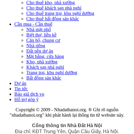
Cho thuê kho, nhà xưởng
Cho thuê khách sạn nhà nghỉ
Cho thuê trang trại, khu nghỉ dưỡng
Cho thuê bất động sản khác
Cần mua - Cần thuê
Nhà mặt phố
Biệt thự, liền kề
Căn hộ, chung cư
Nhà riêng
Đất nền dự án
Mặt bằng, cửa hàng
Kho, nhà xưởng
Khách sạn nhà nghỉ
Trang trại, khu nghỉ dưỡng
Bất động sản khác
Dự án
Tin tức
Báo giá dịch vụ
Hỗ trợ góp ý
Copyright © 2009 - Nhadathanoi.org.
® Ghi rõ nguồn
"
nhadathanoi.org
" khi phát hành lại thông tin từ website này.
Cổng thông tin Nhà Đất Hà Nội
Địa chỉ: KĐT Trung Yên, Quận Cầu Giấy, Hà Nội.