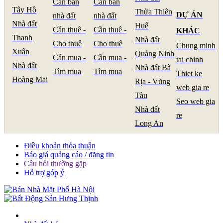
Cần bán
Cần bán
Tây Hồ
Thừa Thiên
DỰ ÁN
nhà đất
nhà đất
Nhà đất
Huế
Cần thuê -
Cần thuê -
KHÁC
Thanh
Nhà đất
Cho thuê
Cho thuê
Chung minh
Xuân
Quảng Ninh
Cần mua -
Cần mua -
tai chinh
Nhà đất
Nhà đất Bà
Tìm mua
Tìm mua
Thiet ke
Hoàng Mai
Rịa - Vũng
web gia re
Tàu
Seo web gia
Nhà đất
re
Long An
Điều khoản thỏa thuận
Báo giá quảng cáo / đăng tin
Câu hỏi thường gặp
Hỗ trợ góp ý