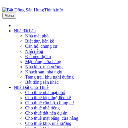
Menu
Nhà đất bán
Nhà mặt phố
Biệt thự, liền kề
Căn hộ, chung cư
Nhà riêng
Đất nền dự án
Mặt bằng, cửa hàng
Nhà kho, nhà xưởng
Khách sạn, nhà nghỉ
Trang trại, khu nghỉ dưỡng
Bất động sản khác
Nhà Đất Cho Thuê
Cho thuê nhà mặt phố
Cho thuê biệt thự, liền kề
Cho thuê căn hộ, chung cư
Cho thuê nhà riêng
Cho thuê đất nền dự án
Cho thuê mặt bằng, cửa hàng
Cho thuê kho, nhà xưởng