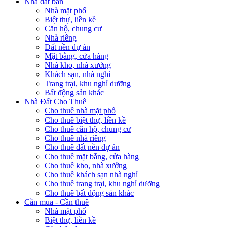
Nhà đất bán
Nhà mặt phố
Biệt thự, liền kề
Căn hộ, chung cư
Nhà riêng
Đất nền dự án
Mặt bằng, cửa hàng
Nhà kho, nhà xưởng
Khách sạn, nhà nghỉ
Trang trại, khu nghỉ dưỡng
Bất động sản khác
Nhà Đất Cho Thuê
Cho thuê nhà mặt phố
Cho thuê biệt thự, liền kề
Cho thuê căn hộ, chung cư
Cho thuê nhà riêng
Cho thuê đất nền dự án
Cho thuê mặt bằng, cửa hàng
Cho thuê kho, nhà xưởng
Cho thuê khách sạn nhà nghỉ
Cho thuê trang trại, khu nghỉ dưỡng
Cho thuê bất động sản khác
Cần mua - Cần thuê
Nhà mặt phố
Biệt thự, liền kề