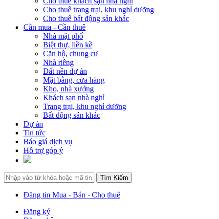
Cho thuê khách sạn nhà nghỉ
Cho thuê trang trại, khu nghỉ dưỡng
Cho thuê bất động sản khác
Cần mua - Cần thuê
Nhà mặt phố
Biệt thự, liền kề
Căn hộ, chung cư
Nhà riêng
Đất nền dự án
Mặt bằng, cửa hàng
Kho, nhà xưởng
Khách sạn nhà nghỉ
Trang trại, khu nghỉ dưỡng
Bất động sản khác
Dự án
Tin tức
Báo giá dịch vụ
Hỗ trợ góp ý
Đăng tin Mua - Bán - Cho thuê
Đăng ký