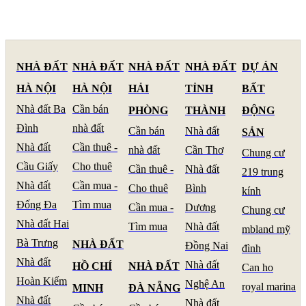
NHÀ ĐẤT
NHÀ ĐẤT
NHÀ ĐẤT
NHÀ ĐẤT
DỰ ÁN
HÀ NỘI
HÀ NỘI
HẢI
TỈNH
BẤT
Nhà đất Ba
Cần bán
PHÒNG
THÀNH
ĐỘNG
Đình
nhà đất
Cần bán
Nhà đất
SẢN
Nhà đất
Cần thuê -
nhà đất
Cần Thơ
Chung cư
Cầu Giấy
Cho thuê
Cần thuê -
Nhà đất
219 trung
Nhà đất
Cần mua -
Cho thuê
Bình
kính
Đống Đa
Tìm mua
Cần mua -
Dương
Chung cư
Nhà đất Hai
Tìm mua
Nhà đất
mbland mỹ
Bà Trưng
NHÀ ĐẤT
Đồng Nai
đình
Nhà đất
Nhà đất
HỒ CHÍ
NHÀ ĐẤT
Can ho
Hoàn Kiếm
Nghệ An
royal marina
MINH
ĐÀ NẴNG
Nhà đất
Nhà đất