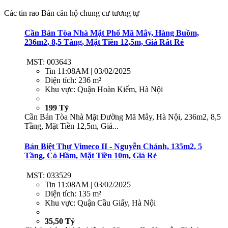
Các tin rao Bán căn hộ chung cư tương tự
Cần Bán Tòa Nhà Mặt Phố Mã Mây, Hàng Buồm,
236m2, 8,5 Tầng, Mặt Tiền 12,5m, Giá Rất Rẻ
MST: 003643
Tin
11:08AM | 03/02/2025
Diện tích:
236 m²
Khu vực:
Quận Hoàn Kiếm, Hà Nội
199 Tỷ
Cần Bán Tòa Nhà Mặt Đường Mã Mây, Hà Nội, 236m2, 8,5
Tầng, Mặt Tiền 12,5m, Giá...
Bán Biệt Thự Vimeco II - Nguyễn Chánh, 135m2, 5
Tầng, Có Hầm, Mặt Tiền 10m, Giá Rẻ
MST: 033529
Tin
11:08AM | 03/02/2025
Diện tích:
135 m²
Khu vực:
Quận Cầu Giấy, Hà Nội
35,50 Tỷ