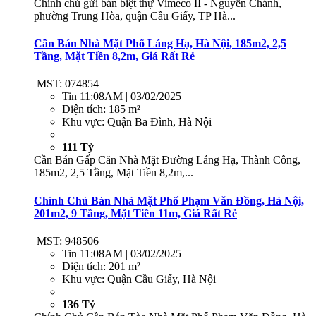
Chính chủ gửi bán biệt thự Vimeco II - Nguyễn Chánh,
phường Trung Hòa, quận Cầu Giấy, TP Hà...
Cần Bán Nhà Mặt Phố Láng Hạ, Hà Nội, 185m2, 2,5
Tầng, Mặt Tiền 8,2m, Giá Rất Rẻ
MST: 074854
Tin
11:08AM | 03/02/2025
Diện tích:
185 m²
Khu vực:
Quận Ba Đình, Hà Nội
111 Tỷ
Cần Bán Gấp Căn Nhà Mặt Đường Láng Hạ, Thành Công,
185m2, 2,5 Tầng, Mặt Tiền 8,2m,...
Chính Chủ Bán Nhà Mặt Phố Phạm Văn Đồng, Hà Nội,
201m2, 9 Tầng, Mặt Tiền 11m, Giá Rất Rẻ
MST: 948506
Tin
11:08AM | 03/02/2025
Diện tích:
201 m²
Khu vực:
Quận Cầu Giấy, Hà Nội
136 Tỷ