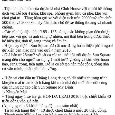
- Tiện ích tiêu biểu của dự án là nhà Club House với chuỗi hệ thống
dịch vụ: Bể bơi 4 mùa, khu spa, phòng gym, khu cà phê, khu vui
chơi giải trí... Tầng hầm gửi xe với diện tích trên 20000m2 sức chứa
500 ô tô và 2000 xe máy đảm bảo chỗ để xe thông thoáng và nhanh
chóng.
- Các căn hộ diện tích từ 85 - 135m2, tại các không gian đều được
tiếp xúc với gió và ánh sáng tự nhiên, nội thất bên trong được thiết
kế hiện đại, tinh tế, sang trọng và ấm áp.
- Hiện nay dự án Sun Square đã cất nóc đang hoàn thiện phần ngoài
dự kiến bàn giao nhà vào quý 4 năm 2016.
- Giá bán từ 26tr/m2 với tất cả các ưu thế nổi trội dự án Sun Square
mang đến cho người sử dụng 1 môi trường sống và làm việc hoàn
hảo, sang trọng, tiện nghi. Đó là cơ sở tạo nên một cộng đồng dân
cư văn minh, phát triển bền vững.
- Hiện tại chủ đầu tư Thăng Long đang có rất nhiều chương trình
khuyến mại tri ân khách hàng khi mua nhà đợt mở bán cuối cùng
của chung cư cao cấp Sun Square Mỹ Đình
1/ Khuyến Mại
+ Tặng ngay 1 xe tay ga HONDA LEAD 2016 hoặc chiết khấu 40
triệu đồng vào giá bán.
(Áp dụng cho 3 khách hàng đặt mua sớm nhất)
- Từ khách hàng thứ 4- 10 được chiết khấu ở mức 20 triệu đồng.
- Thanh toán 95% giá trị căn hộ được chiết khấu ngay 1,5%.