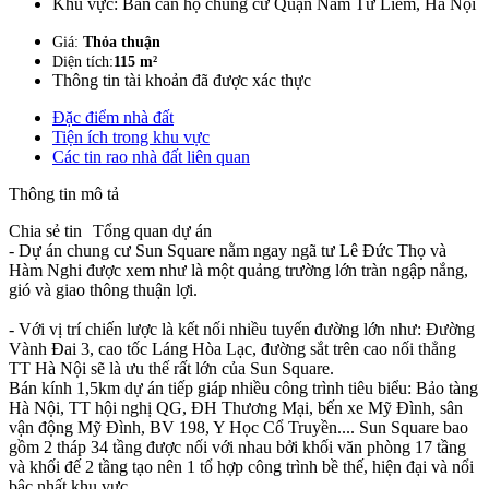
Khu vực:
Bán căn hộ chung cư Quận Nam Từ Liêm, Hà Nội
Giá:
Thỏa thuận
Diện tích:
115 m²
Thông tin tài khoản đã được xác thực
Đặc điểm nhà đất
Tiện ích trong khu vực
Các tin rao nhà đất liên quan
Thông tin mô tả
Chia sẻ tin
Tổng quan dự án
- Dự án chung cư Sun Square nằm ngay ngã tư Lê Đức Thọ và
Hàm Nghi được xem như là một quảng trường lớn tràn ngập nắng,
gió và giao thông thuận lợi.
- Với vị trí chiến lược là kết nối nhiều tuyến đường lớn như: Đường
Vành Đai 3, cao tốc Láng Hòa Lạc, đường sắt trên cao nối thẳng
TT Hà Nội sẽ là ưu thế rất lớn của Sun Square.
Bán kính 1,5km dự án tiếp giáp nhiều công trình tiêu biểu: Bảo tàng
Hà Nội, TT hội nghị QG, ĐH Thương Mại, bến xe Mỹ Đình, sân
vận động Mỹ Đình, BV 198, Y Học Cổ Truyền.... Sun Square bao
gồm 2 tháp 34 tầng được nối với nhau bởi khối văn phòng 17 tầng
và khối đế 2 tầng tạo nên 1 tổ hợp công trình bề thế, hiện đại và nổi
bậc nhất khu vực.