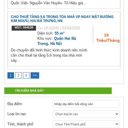
Quốc Việt- Nguyễn Văn Huyên- Tô Hiệu giá...
CHO THUÊ TẦNG 5,6 TRONG TÒA NHÀ VP NGAY MẶT ĐƯỜNG
KIM NGƯU, HAI BÀ TRƯNG, HN
MST: 094638
Tin
10:15AM | 03/08/2020
Diện tích:
55 m²
10
Khu vực:
Quận Hai Bà
Triệu/Tháng
Trưng, Hà Nội
Do chuyển đổi hinh thức kinh doanh nên mình
cần cho thuê lại tầng 5,6 trong tòa nhà mới
xây...
1
2
3
>>
TÌM KIẾM NHÀ ĐẤT
Địa điểm
Loại tin rao
Tỉnh, thành phố