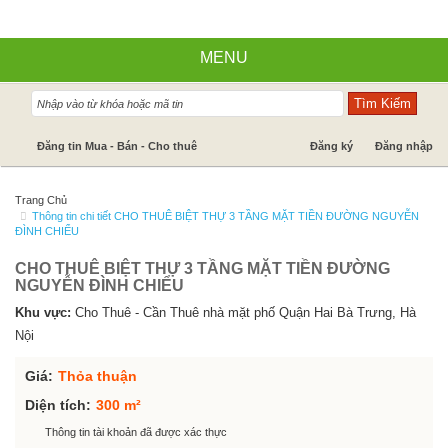
MENU
Nhà đất bán
Đăng tin Mua - Bán - Cho thuê
Đăng ký
Đăng nhập
Nhà Đất Cho Thuê
Trang Chủ
Thông tin chi tiết CHO THUÊ BIỆT THỰ 3 TẦNG MẶT TIỀN ĐƯỜNG NGUYỄN
Cần mua - Cần thuê
ĐÌNH CHIỂU
Dự án
CHO THUÊ BIỆT THỰ 3 TẦNG MẶT TIỀN ĐƯỜNG
NGUYỄN ĐÌNH CHIỂU
Tin tức
Khu vực:
Cho Thuê - Cần Thuê nhà mặt phố Quận Hai Bà Trưng, Hà
Báo giá dịch vụ
Nội
Hỗ trợ góp ý
Giá:
Thỏa thuận
Diện tích:
300 m²
Thông tin tài khoản đã được xác thực