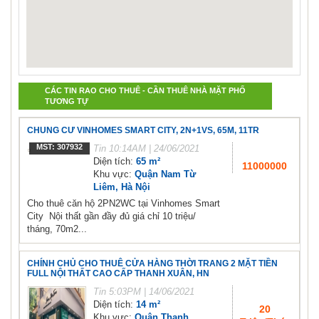
CÁC TIN RAO CHO THUÊ - CẦN THUÊ NHÀ MẶT PHỐ
TƯƠNG TỰ
CHUNG CƯ VINHOMES SMART CITY, 2N+1VS, 65M, 11TR
MST: 307932
Tin
10:14AM | 24/06/2021
Diện tích:
65 m²
11000000
Khu vực:
Quận Nam Từ
Liêm, Hà Nội
Cho thuê căn hộ 2PN2WC tại Vinhomes Smart
City Nội thất gần đầy đủ giá chỉ 10 triệu/
tháng, 70m2...
CHÍNH CHỦ CHO THUÊ CỬA HÀNG THỜI TRANG 2 MẶT TIỀN
FULL NỘI THẤT CAO CẤP THANH XUÂN, HN
Tin
5:03PM | 14/06/2021
Diện tích:
14 m²
20
Khu vực:
Quận Thanh