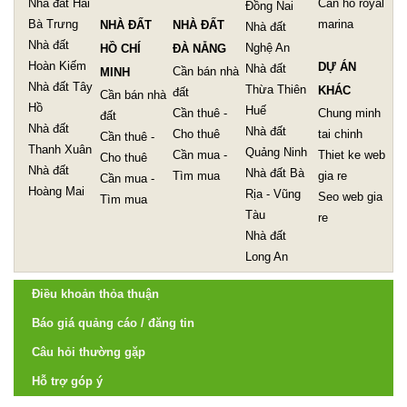
Nhà đất Hai
Can ho royal
Đồng Nai
Bà Trưng
marina
NHÀ ĐẤT
NHÀ ĐẤT
Nhà đất
Nhà đất
Nghệ An
HỒ CHÍ
ĐÀ NẴNG
Hoàn Kiếm
DỰ ÁN
Nhà đất
Cần bán nhà
MINH
Nhà đất Tây
Thừa Thiên
KHÁC
đất
Cần bán nhà
Hồ
Huế
Cần thuê -
Chung minh
đất
Nhà đất
Nhà đất
Cho thuê
tai chinh
Cần thuê -
Thanh Xuân
Quảng Ninh
Cần mua -
Thiet ke web
Cho thuê
Nhà đất
Nhà đất Bà
Tìm mua
gia re
Cần mua -
Hoàng Mai
Rịa - Vũng
Seo web gia
Tìm mua
Tàu
re
Nhà đất
Long An
Điều khoản thỏa thuận
Báo giá quảng cáo / đăng tin
Câu hỏi thường gặp
Hỗ trợ góp ý