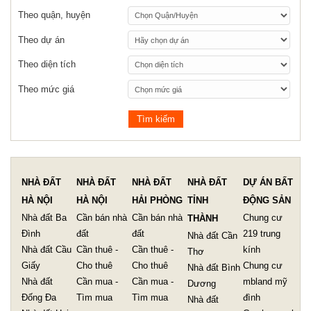
Theo quận, huyện
Theo dự án
Theo diện tích
Theo mức giá
NHÀ ĐẤT
NHÀ ĐẤT
NHÀ ĐẤT
NHÀ ĐẤT
DỰ ÁN BẤT
HÀ NỘI
HÀ NỘI
HẢI PHÒNG
TỈNH
ĐỘNG SẢN
Nhà đất Ba
Cần bán nhà
Cần bán nhà
Chung cư
THÀNH
Đình
đất
đất
219 trung
Nhà đất Cần
Nhà đất Cầu
Cần thuê -
Cần thuê -
kính
Thơ
Giấy
Cho thuê
Cho thuê
Chung cư
Nhà đất Bình
Nhà đất
Cần mua -
Cần mua -
mbland mỹ
Dương
Đống Đa
Tìm mua
Tìm mua
đình
Nhà đất