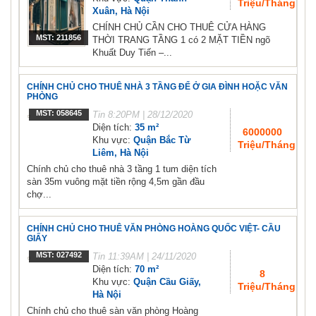
Triệu/Tháng
Xuân, Hà Nội
CHÍNH CHỦ CẦN CHO THUÊ CỬA HÀNG
MST: 211856
THỜI TRANG TẦNG 1 có 2 MẶT TIỀN ngõ
Khuất Duy Tiến –...
CHÍNH CHỦ CHO THUÊ NHÀ 3 TẦNG ĐỂ Ở GIA ĐÌNH HOẶC VĂN
PHÒNG
MST: 058645
Tin
8:20PM | 28/12/2020
Diện tích:
35 m²
6000000
Khu vực:
Quận Bắc Từ
Triệu/Tháng
Liêm, Hà Nội
Chính chủ cho thuê nhà 3 tầng 1 tum diện tích
sàn 35m vuông mặt tiền rộng 4,5m gần đầu
chợ...
CHÍNH CHỦ CHO THUÊ VĂN PHÒNG HOÀNG QUỐC VIỆT- CẦU
GIẤY
MST: 027492
Tin
11:39AM | 24/11/2020
Diện tích:
70 m²
8
Khu vực:
Quận Cầu Giấy,
Triệu/Tháng
Hà Nội
Chính chủ cho thuê sàn văn phòng Hoàng