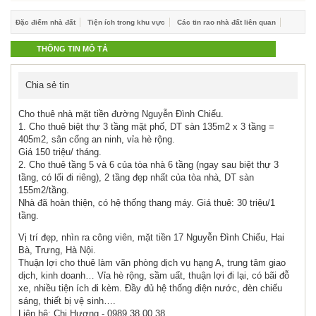
Đặc điểm nhà đất
Tiện ích trong khu vực
Các tin rao nhà đất liên quan
THÔNG TIN MÔ TẢ
Chia sẻ tin
Cho thuê nhà mặt tiền đường Nguyễn Đình Chiểu.
1. Cho thuê biệt thự 3 tầng mặt phố, DT sàn 135m2 x 3 tầng =
405m2, sân cổng an ninh, vỉa hè rộng.
Giá 150 triệu/ tháng.
2. Cho thuê tầng 5 và 6 của tòa nhà 6 tầng (ngay sau biệt thự 3
tầng, có lối đi riêng), 2 tầng đẹp nhất của tòa nhà, DT sàn
155m2/tầng.
Nhà đã hoàn thiện, có hệ thống thang máy. Giá thuê: 30 triệu/1
tầng.
Vị trí đẹp, nhìn ra công viên, mặt tiền 17 Nguyễn Đình Chiểu, Hai
Bà, Trưng, Hà Nội.
Thuận lợi cho thuê làm văn phòng dịch vụ hạng A, trung tâm giao
dịch, kinh doanh… Vỉa hè rộng, sầm uất, thuận lợi đi lại, có bãi đỗ
xe, nhiều tiện ích đi kèm. Đầy đủ hệ thống điện nước, đèn chiếu
sáng, thiết bị vệ sinh….
Liên hệ: Chị Hương - 0989.38.00.38.