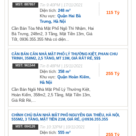
MST: 887857
Tin
9:40PM | 17/11/2021
Diện tích:
248 m²
115 Tỷ
Khu vực:
Quận Hai Bà
Trưng, Hà Nội
Cần Bán Tòa Nhà Mặt Phố Ngô Thì Nhậm, Hai
Bà Trưng, 248m2, 3 Tầng, Mặt Tiền 13m, Giá
Tốt, 0936.355.355 Nhà có diện...
CẦN BÁN CĂN NHÀ MẶT PHỐ LÝ THƯỜNG KIỆT, PHAN CHU
TRINH, 358M2, 2,5 TẦNG, MT 13M, GIÁ RẤT RẺ, $$$
MST: 961544
Tin
8:48PM | 15/11/2021
Diện tích:
358 m²
255 Tỷ
Khu vực:
Quận Hoàn Kiếm,
Hà Nội
Cần Bán Ngôi Nhà Mặt Phố Lý Thường Kiệt,
Hoàn Kiếm, 358m2, 2,5 Tầng, Mặt Tiền 13m,
Giá Rất Rẻ,...
CHÍNH CHỦ BÁN NHÀ MẶT PHỐ NGUYỄN GIA THIỀU, HÀ NỘI,
555M2, 3 TẦNG, MẶT TIỀN 21M, GIÁ RẺ, @0936.355.355
MST: 004126
Tin
10:32PM | 10/11/2021
Diện tích:
555 m²
255 Tỷ