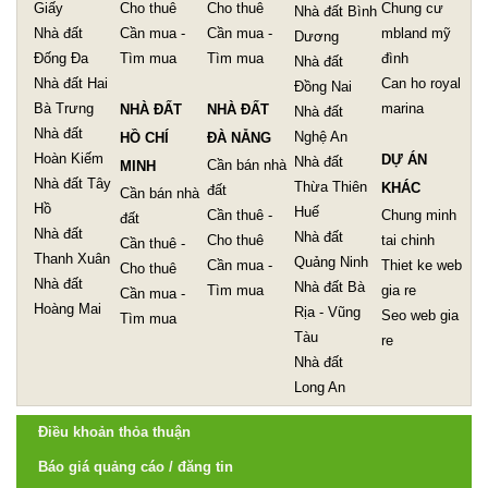
Giấy
Cho thuê
Cho thuê
Chung cư
Nhà đất Bình
Nhà đất
Cần mua -
Cần mua -
mbland mỹ
Dương
Đống Đa
Tìm mua
Tìm mua
đình
Nhà đất
Nhà đất Hai
Can ho royal
Đồng Nai
Bà Trưng
marina
NHÀ ĐẤT
NHÀ ĐẤT
Nhà đất
Nhà đất
Nghệ An
HỒ CHÍ
ĐÀ NẴNG
Hoàn Kiếm
DỰ ÁN
Nhà đất
Cần bán nhà
MINH
Nhà đất Tây
Thừa Thiên
KHÁC
đất
Cần bán nhà
Hồ
Huế
Cần thuê -
Chung minh
đất
Nhà đất
Nhà đất
Cho thuê
tai chinh
Cần thuê -
Thanh Xuân
Quảng Ninh
Cần mua -
Thiet ke web
Cho thuê
Nhà đất
Nhà đất Bà
Tìm mua
gia re
Cần mua -
Hoàng Mai
Rịa - Vũng
Seo web gia
Tìm mua
Tàu
re
Nhà đất
Long An
Điều khoản thỏa thuận
Báo giá quảng cáo / đăng tin