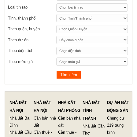
Loại tin rao
Tỉnh, thành phố
Theo quận, huyện
Theo dự án
Theo diện tích
Theo mức giá
NHÀ ĐẤT
NHÀ ĐẤT
NHÀ ĐẤT
NHÀ ĐẤT
DỰ ÁN BẤT
HÀ NỘI
HÀ NỘI
HẢI PHÒNG
TỈNH
ĐỘNG SẢN
Nhà đất Ba
Cần bán nhà
Cần bán nhà
Chung cư
THÀNH
Đình
đất
đất
219 trung
Nhà đất Cần
Nhà đất Cầu
Cần thuê -
Cần thuê -
kính
Thơ