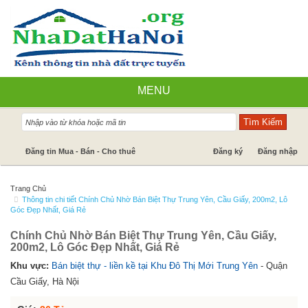
MENU
Nhà đất bán
Đăng tin Mua - Bán - Cho thuê
Đăng ký
Đăng nhập
Nhà Đất Cho Thuê
Trang Chủ
Thông tin chi tiết Chính Chủ Nhờ Bán Biệt Thự Trung Yên, Cầu Giấy, 200m2, Lô
Cần mua - Cần thuê
Góc Đẹp Nhất, Giá Rẻ
Dự án
Chính Chủ Nhờ Bán Biệt Thự Trung Yên, Cầu Giấy,
200m2, Lô Góc Đẹp Nhất, Giá Rẻ
Tin tức
Khu vực:
Bán biệt thự - liền kề tại Khu Đô Thị Mới Trung Yên
- Quận
Cầu Giấy, Hà Nội
Báo giá dịch vụ