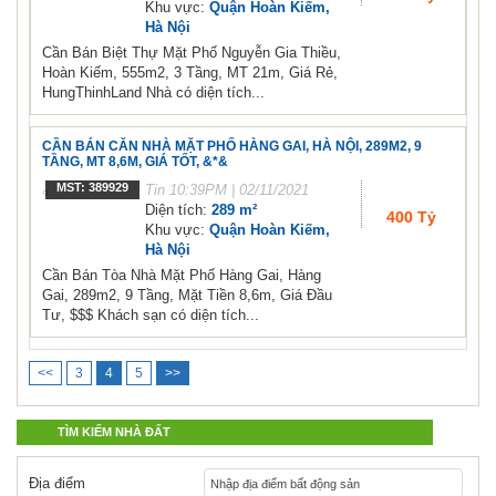
Khu vực:
Quận Hoàn Kiếm,
Hà Nội
Cần Bán Biệt Thự Mặt Phố Nguyễn Gia Thiều,
Hoàn Kiếm, 555m2, 3 Tầng, MT 21m, Giá Rẻ,
HungThinhLand Nhà có diện tích...
CẦN BÁN CĂN NHÀ MẶT PHỐ HÀNG GAI, HÀ NỘI, 289M2, 9
TẦNG, MT 8,6M, GIÁ TỐT, &*&
MST: 389929
Tin
10:39PM | 02/11/2021
Diện tích:
289 m²
400 Tỷ
Khu vực:
Quận Hoàn Kiếm,
Hà Nội
Cần Bán Tòa Nhà Mặt Phố Hàng Gai, Hàng
Gai, 289m2, 9 Tầng, Mặt Tiền 8,6m, Giá Đầu
Tư, $$$ Khách sạn có diện tích...
<<
3
4
5
>>
TÌM KIẾM NHÀ ĐẤT
Địa điểm