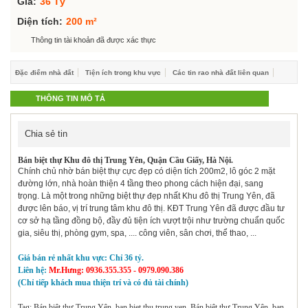
Giá:
36 Tỷ
Hỗ trợ góp ý
Diện tích:
200 m²
Thông tin tài khoản đã được xác thực
Đặc điểm nhà đất
Tiện ích trong khu vực
Các tin rao nhà đất liên quan
THÔNG TIN MÔ TẢ
Chia sẻ tin
Bán biệt thự Khu đô thị Trung Yên, Quận Cầu Giấy, Hà Nội.
Chính chủ nhờ bán biệt thự cực đẹp có diện tích 200m2, lô góc 2 mặt
đường lớn, nhà hoàn thiện 4 tầng theo phong cách hiện đại, sang
trọng.
Là một trong những biệt thự đẹp nhất Khu đô thị Trung Yên, đã
được lên báo, vị trí trung tâm khu đô thị. KĐT Trung Yên đã được đầu tư
cơ sở hạ tầng đồng bộ, đầy đủ tiện ích vượt trội như trường chuẩn quốc
gia, siêu thị, phòng gym, spa, .... công viên, sân chơi, thể thao, ...
Giá bán rẻ nhất khu vực: Chỉ 36 tỷ.
Liên hệ:
Mr.Hưng: 0936.355.355 - 0979.090.386
(Chỉ tiếp khách mua thiện trí và có đủ tài chính)
Tag: Bán biệt thự Trung Yên, ban biet thu trung yen, Bán biệt thự Trung Yên, ban