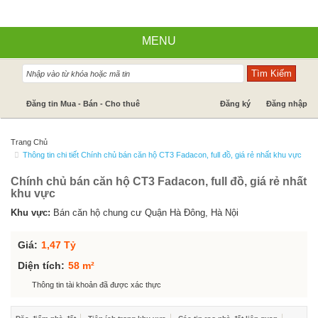
MENU
Nhà đất bán
Đăng tin Mua - Bán - Cho thuê
Đăng ký
Đăng nhập
Nhà Đất Cho Thuê
Trang Chủ
Cần mua - Cần thuê
Thông tin chi tiết Chính chủ bán căn hộ CT3 Fadacon, full đồ, giá rẻ nhất khu vực
Chính chủ bán căn hộ CT3 Fadacon, full đồ, giá rẻ nhất
Dự án
khu vực
Tin tức
Khu vực:
Bán căn hộ chung cư Quận Hà Đông, Hà Nội
Báo giá dịch vụ
Giá:
1,47 Tỷ
Diện tích:
58 m²
Hỗ trợ góp ý
Thông tin tài khoản đã được xác thực