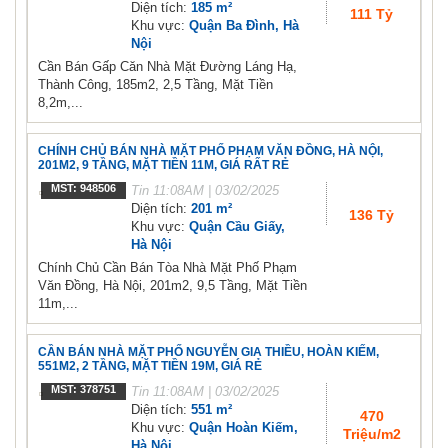
Diện tích:
185 m²
111 Tỷ
Khu vực:
Quận Ba Đình, Hà
Nội
Cần Bán Gấp Căn Nhà Mặt Đường Láng Hạ,
Thành Công, 185m2, 2,5 Tầng, Mặt Tiền
8,2m,...
CHÍNH CHỦ BÁN NHÀ MẶT PHỐ PHẠM VĂN ĐỒNG, HÀ NỘI,
201M2, 9 TẦNG, MẶT TIỀN 11M, GIÁ RẤT RẺ
MST: 948506
Tin
11:08AM | 03/02/2025
Diện tích:
201 m²
136 Tỷ
Khu vực:
Quận Cầu Giấy,
Hà Nội
Chính Chủ Cần Bán Tòa Nhà Mặt Phố Phạm
Văn Đồng, Hà Nội, 201m2, 9,5 Tầng, Mặt Tiền
11m,...
CẦN BÁN NHÀ MẶT PHỐ NGUYỄN GIA THIỀU, HOÀN KIẾM,
551M2, 2 TẦNG, MẶT TIỀN 19M, GIÁ RẺ
MST: 378751
Tin
11:08AM | 03/02/2025
Diện tích:
551 m²
470
Khu vực:
Quận Hoàn Kiếm,
Triệu/m2
Hà Nội