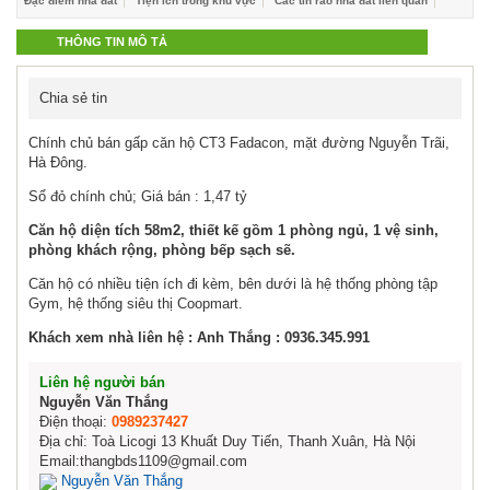
Đặc điểm nhà đất
Tiện ích trong khu vực
Các tin rao nhà đất liên quan
THÔNG TIN MÔ TẢ
Chia sẻ tin
Chính chủ bán gấp căn hộ CT3 Fadacon, mặt đường Nguyễn Trãi,
Hà Đông.
Sổ đỏ chính chủ; Giá bán : 1,47 tỷ
Căn hộ diện tích 58m2, thiết kế gồm 1 phòng ngủ, 1 vệ sinh,
phòng khách rộng, phòng bếp sạch sẽ.
Căn hộ có nhiều tiện ích đi kèm, bên dưới là hệ thống phòng tập
Gym, hệ thống siêu thị Coopmart.
Khách xem nhà liên hệ : Anh Thắng : 0936.345.991
Liên hệ người bán
Nguyễn Văn Thắng
Điện thoại:
0989237427
Địa chỉ: Toà Licogi 13 Khuất Duy Tiến, Thanh Xuân, Hà Nội
Email:thangbds1109@gmail.com
Nguyễn Văn Thắng