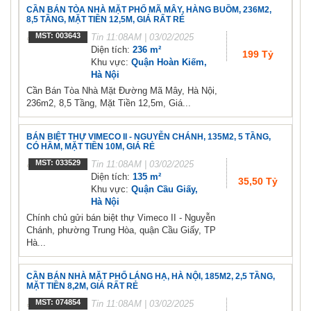
CẦN BÁN TÒA NHÀ MẶT PHỐ MÃ MÂY, HÀNG BUỒM, 236M2,
8,5 TẦNG, MẶT TIỀN 12,5M, GIÁ RẤT RẺ
MST: 003643
Tin
11:08AM | 03/02/2025
Diện tích:
236 m²
199 Tỷ
Khu vực:
Quận Hoàn Kiếm,
Hà Nội
Cần Bán Tòa Nhà Mặt Đường Mã Mây, Hà Nội,
236m2, 8,5 Tầng, Mặt Tiền 12,5m, Giá...
BÁN BIỆT THỰ VIMECO II - NGUYỄN CHÁNH, 135M2, 5 TẦNG,
CÓ HẦM, MẶT TIỀN 10M, GIÁ RẺ
MST: 033529
Tin
11:08AM | 03/02/2025
Diện tích:
135 m²
35,50 Tỷ
Khu vực:
Quận Cầu Giấy,
Hà Nội
Chính chủ gửi bán biệt thự Vimeco II - Nguyễn
Chánh, phường Trung Hòa, quận Cầu Giấy, TP
Hà...
CẦN BÁN NHÀ MẶT PHỐ LÁNG HẠ, HÀ NỘI, 185M2, 2,5 TẦNG,
MẶT TIỀN 8,2M, GIÁ RẤT RẺ
MST: 074854
Tin
11:08AM | 03/02/2025