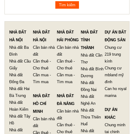
NHÀ ĐẤT
NHÀ ĐẤT
NHÀ ĐẤT
NHÀ ĐẤT
DỰ ÁN BẤT
HÀ NỘI
HÀ NỘI
HẢI PHÒNG
TỈNH
ĐỘNG SẢN
Nhà đất Ba
Cần bán nhà
Cần bán nhà
Chung cư
THÀNH
Đình
đất
đất
219 trung
Nhà đất Cần
Nhà đất Cầu
Cần thuê -
Cần thuê -
kính
Thơ
Giấy
Cho thuê
Cho thuê
Chung cư
Nhà đất Bình
Nhà đất
Cần mua -
Cần mua -
mbland mỹ
Dương
Đống Đa
Tìm mua
Tìm mua
đình
Nhà đất
Nhà đất Hai
Can ho royal
Đồng Nai
Bà Trưng
marina
NHÀ ĐẤT
NHÀ ĐẤT
Nhà đất
Nhà đất
Nghệ An
HỒ CHÍ
ĐÀ NẴNG
Hoàn Kiếm
DỰ ÁN
Nhà đất
Cần bán nhà
MINH
Nhà đất Tây
Thừa Thiên
KHÁC
đất
Cần bán nhà
Hồ
Huế
Cần thuê -
Chung minh
đất
Nhà đất
Nhà đất
Cho thuê
tai chinh
Cần thuê -