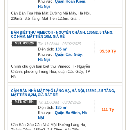
Khu vực:
Quận Hoàn Kiếm,
Hà Nội
Cần Bán Tòa Nhà Mặt Đường Mã Mây, Hà Nội,
236m2, 8,5 Tầng, Mặt Tiền 12,5m, Giá...
BÁN BIỆT THỰ VIMECO II - NGUYỄN CHÁNH, 135M2, 5 TẦNG,
CÓ HẦM, MẶT TIỀN 10M, GIÁ RẺ
MST: 033529
Tin
11:08AM | 03/02/2025
Diện tích:
135 m²
35,50 Tỷ
Khu vực:
Quận Cầu Giấy,
Hà Nội
Chính chủ gửi bán biệt thự Vimeco II - Nguyễn
Chánh, phường Trung Hòa, quận Cầu Giấy, TP
Hà...
CẦN BÁN NHÀ MẶT PHỐ LÁNG HẠ, HÀ NỘI, 185M2, 2,5 TẦNG,
MẶT TIỀN 8,2M, GIÁ RẤT RẺ
MST: 074854
Tin
11:08AM | 03/02/2025
Diện tích:
185 m²
111 Tỷ
Khu vực:
Quận Ba Đình, Hà
Nội
Cần Bán Gấp Căn Nhà Mặt Đường Láng Hạ,
Thành Công, 185m2, 2,5 Tầng, Mặt Tiền