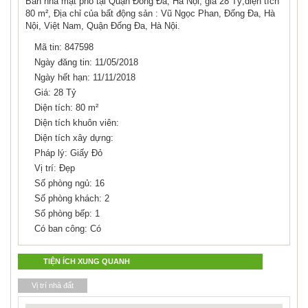
Bán nhà mặt phố tại Quận Đống Đa, Hà Nội, giá 28 Tỷ,diện tích
80 m², Địa chỉ của bất động sản : Vũ Ngọc Phan, Đống Đa, Hà
Nội, Việt Nam, Quận Đống Đa, Hà Nội.
Mã tin: 847598
Ngày đăng tin: 11/05/2018
Ngày hết hạn: 11/11/2018
Giá: 28 Tỷ
Diện tích: 80 m²
Diện tích khuôn viên:
Diện tích xây dựng:
Pháp lý: Giấy Đỏ
Vị trí: Đẹp
Số phòng ngủ: 16
Số phòng khách: 2
Số phòng bếp: 1
Có ban công: Có
TIỆN ÍCH XUNG QUANH
Vị trí nhà đất