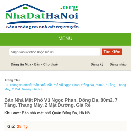
MENU
Nhà đất bán
Đăng tin Mua - Bán - Cho thuê
Đăng ký
Đăng nhập
Nhà Đất Cho Thuê
Trang Chủ
Thông tin chi tiết Bán Nhà Mặt Phố Vũ Ngọc Phan, Đống Đa, 80m2, 7 Tầng, Thang
Cần mua - Cần thuê
Máy, 2 Mặt Đường, Giá Rẻ
Dự án
Bán Nhà Mặt Phố Vũ Ngọc Phan, Đống Đa, 80m2, 7
Tầng, Thang Máy, 2 Mặt Đường, Giá Rẻ
Tin tức
Khu vực:
Bán nhà mặt phố Quận Đống Đa, Hà Nội
Báo giá dịch vụ
Giá:
28 Tỷ