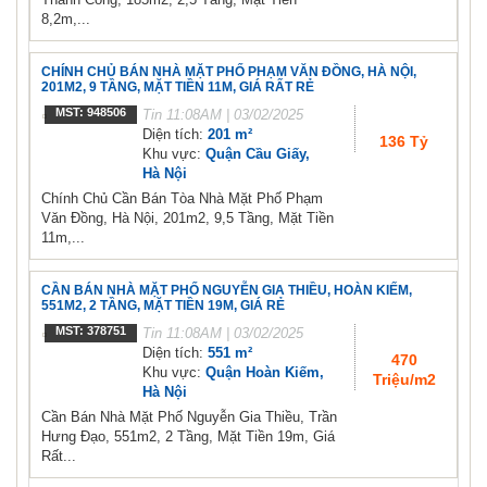
8,2m,...
CHÍNH CHỦ BÁN NHÀ MẶT PHỐ PHẠM VĂN ĐỒNG, HÀ NỘI,
201M2, 9 TẦNG, MẶT TIỀN 11M, GIÁ RẤT RẺ
MST: 948506
Tin
11:08AM | 03/02/2025
Diện tích:
201 m²
136 Tỷ
Khu vực:
Quận Cầu Giấy,
Hà Nội
Chính Chủ Cần Bán Tòa Nhà Mặt Phố Phạm
Văn Đồng, Hà Nội, 201m2, 9,5 Tầng, Mặt Tiền
11m,...
CẦN BÁN NHÀ MẶT PHỐ NGUYỄN GIA THIỀU, HOÀN KIẾM,
551M2, 2 TẦNG, MẶT TIỀN 19M, GIÁ RẺ
MST: 378751
Tin
11:08AM | 03/02/2025
Diện tích:
551 m²
470
Khu vực:
Quận Hoàn Kiếm,
Triệu/m2
Hà Nội
Cần Bán Nhà Mặt Phố Nguyễn Gia Thiều, Trần
Hưng Đạo, 551m2, 2 Tầng, Mặt Tiền 19m, Giá
Rất...