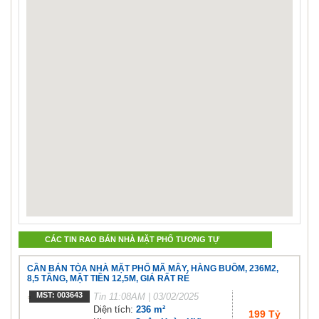
CÁC TIN RAO BÁN NHÀ MẶT PHỐ TƯƠNG TỰ
CẦN BÁN TÒA NHÀ MẶT PHỐ MÃ MÂY, HÀNG BUỒM, 236M2,
8,5 TẦNG, MẶT TIỀN 12,5M, GIÁ RẤT RẺ
MST: 003643
Tin
11:08AM | 03/02/2025
Diện tích:
236 m²
199 Tỷ