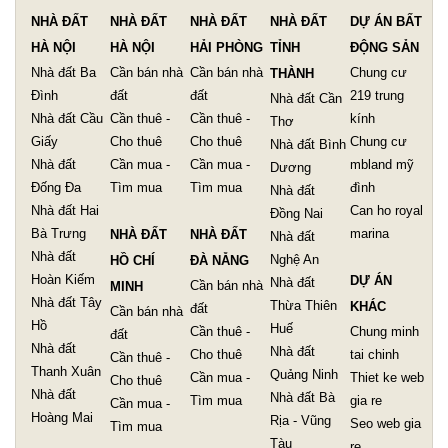
NHÀ ĐẤT
NHÀ ĐẤT
NHÀ ĐẤT
NHÀ ĐẤT
DỰ ÁN BẤT
HÀ NỘI
HÀ NỘI
HẢI PHÒNG
TỈNH
ĐỘNG SẢN
Nhà đất Ba
Cần bán nhà
Cần bán nhà
Chung cư
THÀNH
Đình
đất
đất
219 trung
Nhà đất Cần
Nhà đất Cầu
Cần thuê -
Cần thuê -
kính
Thơ
Giấy
Cho thuê
Cho thuê
Chung cư
Nhà đất Bình
Nhà đất
Cần mua -
Cần mua -
mbland mỹ
Dương
Đống Đa
Tìm mua
Tìm mua
đình
Nhà đất
Nhà đất Hai
Can ho royal
Đồng Nai
Bà Trưng
marina
NHÀ ĐẤT
NHÀ ĐẤT
Nhà đất
Nhà đất
Nghệ An
HỒ CHÍ
ĐÀ NẴNG
Hoàn Kiếm
DỰ ÁN
Nhà đất
Cần bán nhà
MINH
Nhà đất Tây
Thừa Thiên
KHÁC
đất
Cần bán nhà
Hồ
Huế
Cần thuê -
Chung minh
đất
Nhà đất
Nhà đất
Cho thuê
tai chinh
Cần thuê -
Thanh Xuân
Quảng Ninh
Cần mua -
Thiet ke web
Cho thuê
Nhà đất
Nhà đất Bà
Tìm mua
gia re
Cần mua -
Hoàng Mai
Rịa - Vũng
Seo web gia
Tìm mua
Tàu
re