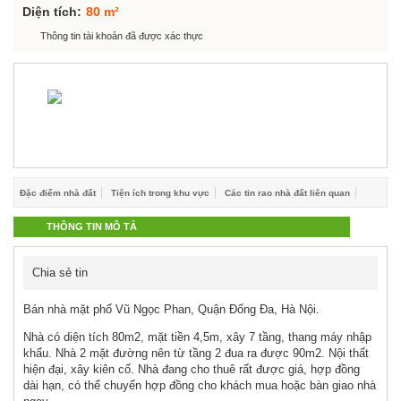
Hỗ trợ góp ý
Diện tích:
80 m²
Thông tin tài khoản đã được xác thực
Đặc điểm nhà đất
Tiện ích trong khu vực
Các tin rao nhà đất liên quan
THÔNG TIN MÔ TẢ
Chia sẻ tin
Bán nhà mặt phố Vũ Ngọc Phan, Quận Đống Đa, Hà Nội.
Nhà có diện tích 80m2, mặt tiền 4,5m, xây 7 tầng, thang máy nhập
khẩu. Nhà 2 mặt đường nên từ tầng 2 đua ra được 90m2. Nội thất
hiện đại, xây kiên cố. Nhà đang cho thuê rất được giá, hợp đồng
dài hạn, có thể chuyển hợp đồng cho khách mua hoặc bàn giao nhà