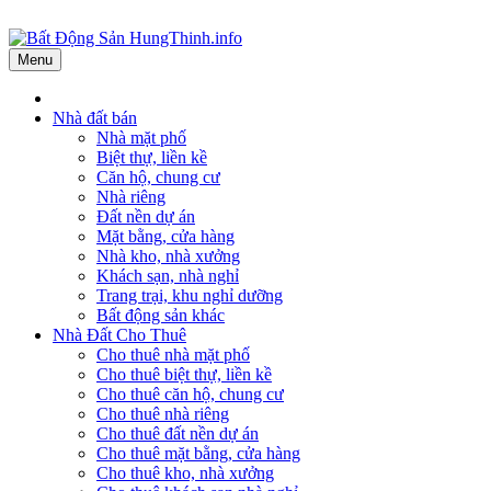
Menu
Nhà đất bán
Nhà mặt phố
Biệt thự, liền kề
Căn hộ, chung cư
Nhà riêng
Đất nền dự án
Mặt bằng, cửa hàng
Nhà kho, nhà xưởng
Khách sạn, nhà nghỉ
Trang trại, khu nghỉ dưỡng
Bất động sản khác
Nhà Đất Cho Thuê
Cho thuê nhà mặt phố
Cho thuê biệt thự, liền kề
Cho thuê căn hộ, chung cư
Cho thuê nhà riêng
Cho thuê đất nền dự án
Cho thuê mặt bằng, cửa hàng
Cho thuê kho, nhà xưởng