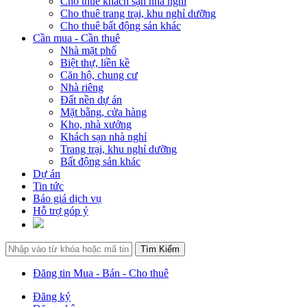
Cho thuê khách sạn nhà nghỉ
Cho thuê trang trại, khu nghỉ dưỡng
Cho thuê bất động sản khác
Cần mua - Cần thuê
Nhà mặt phố
Biệt thự, liền kề
Căn hộ, chung cư
Nhà riêng
Đất nền dự án
Mặt bằng, cửa hàng
Kho, nhà xưởng
Khách sạn nhà nghỉ
Trang trại, khu nghỉ dưỡng
Bất động sản khác
Dự án
Tin tức
Báo giá dịch vụ
Hỗ trợ góp ý
Đăng tin Mua - Bán - Cho thuê
Đăng ký