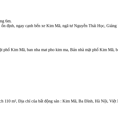
ộng 6m.
và ổn định, ngay cạnh bến xe Kim Mã, ngã tư Nguyễn Thái Học, Giảng V
ặt phố Kim Mã, ban nha mat pho kim ma,
Bán nhà mặt phố Kim Mã, b
ích 110 m², Địa chỉ của bất động sản : Kim Mã, Ba Đình, Hà Nội, Việ