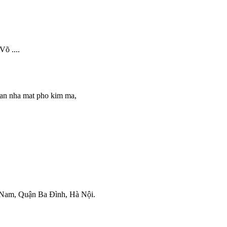
õ ....
an nha mat pho kim ma,
t Nam, Quận Ba Đình, Hà Nội.