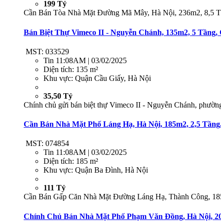
199 Tỷ
Cần Bán Tòa Nhà Mặt Đường Mã Mây, Hà Nội, 236m2, 8,5 Tần
Bán Biệt Thự Vimeco II - Nguyễn Chánh, 135m2, 5 Tầng,
MST: 033529
Tin
11:08AM | 03/02/2025
Diện tích:
135 m²
Khu vực:
Quận Cầu Giấy, Hà Nội
35,50 Tỷ
Chính chủ gửi bán biệt thự Vimeco II - Nguyễn Chánh, phườn
Cần Bán Nhà Mặt Phố Láng Hạ, Hà Nội, 185m2, 2,5 Tầng,
MST: 074854
Tin
11:08AM | 03/02/2025
Diện tích:
185 m²
Khu vực:
Quận Ba Đình, Hà Nội
111 Tỷ
Cần Bán Gấp Căn Nhà Mặt Đường Láng Hạ, Thành Công, 185m
Chính Chủ Bán Nhà Mặt Phố Phạm Văn Đồng, Hà Nội, 201