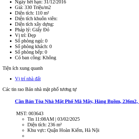
Ngày hết hạn: 31/12/2016
Giá: 330 Triệu/m2
Diện tích: 110 m²
Diện tích khuôn viên:
Diện tích xây dựng:
Pháp lý: Giấy Đỏ
Vị trí: Đẹp
Số phòng ngủ: 0
Số phòng khách: 0
Số phòng bếp: 0
Có ban công: Không
Tiện ích xung quanh
Vị trí nhà đất
Các tin rao Bán nhà mặt phố tương tự
Cần Bán Tòa Nhà Mặt Phố Mã Mây, Hàng Buồm, 236m2, 8,
MST: 003643
Tin
11:08AM | 03/02/2025
Diện tích:
236 m²
Khu vực:
Quận Hoàn Kiếm, Hà Nội