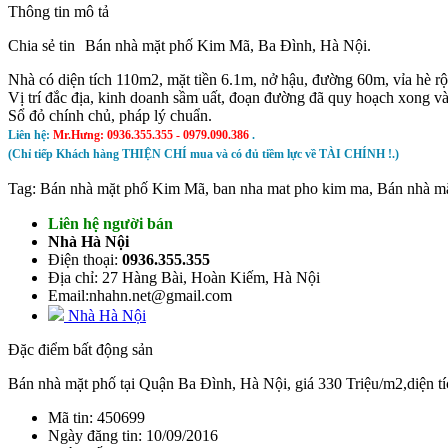
Thông tin mô tả
Chia sẻ tin
Bán nhà mặt phố Kim Mã, Ba Đình, Hà Nội.
Nhà có diện tích 110m2, mặt tiền 6.1m, nở hậu, đường 60m, vỉa hè r
Vị trí đắc địa, kinh doanh sầm uất, đoạn đường đã quy hoạch xong 
Sổ đỏ chính chủ, pháp lý chuẩn.
Liên hệ:
Mr.Hưng: 0936.355.355 - 0979.090.386
.
(Chỉ tiếp Khách hàng THIỆN CHÍ mua và có đủ tiềm lực về TÀI CHÍNH !.)
Tag: Bán nhà mặt phố Kim Mã, ban nha mat pho kim ma,
Bán nhà m
Liên hệ người bán
Nhà Hà Nội
Điện thoại:
0936.355.355
Địa chỉ: 27 Hàng Bài, Hoàn Kiếm, Hà Nội
Email:nhahn.net@gmail.com
Nhà Hà Nội
Đặc điểm bất động sản
Bán nhà mặt phố tại Quận Ba Đình, Hà Nội, giá 330 Triệu/m2,diện t
Mã tin: 450699
Ngày đăng tin: 10/09/2016