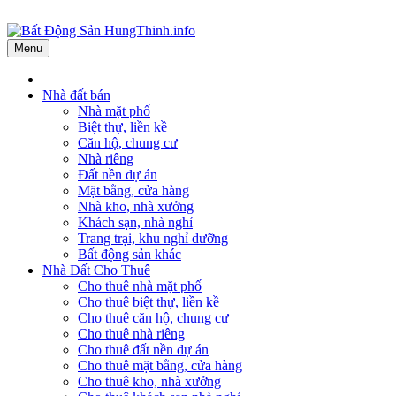
Menu
Nhà đất bán
Nhà mặt phố
Biệt thự, liền kề
Căn hộ, chung cư
Nhà riêng
Đất nền dự án
Mặt bằng, cửa hàng
Nhà kho, nhà xưởng
Khách sạn, nhà nghỉ
Trang trại, khu nghỉ dưỡng
Bất động sản khác
Nhà Đất Cho Thuê
Cho thuê nhà mặt phố
Cho thuê biệt thự, liền kề
Cho thuê căn hộ, chung cư
Cho thuê nhà riêng
Cho thuê đất nền dự án
Cho thuê mặt bằng, cửa hàng
Cho thuê kho, nhà xưởng