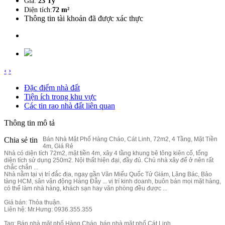
Giá:
23 Tỷ
Diện tích:
72 m²
Thông tin tài khoản đã được xác thực
‹
›
Đặc điểm nhà đất
Tiện ích trong khu vực
Các tin rao nhà đất liên quan
Thông tin mô tả
Chia sẻ tin
Bán Nhà Mặt Phố Hàng Cháo, Cát Linh, 72m2, 4 Tầng, Mặt Tiền
4m, Giá Rẻ
Nhà có diện tích 72m2, mặt tiền 4m, xây 4 tầng khung bê tông kiên cố, tổng
diện tích sử dụng 250m2. Nội thất hiện đại, đầy đủ. Chủ nhà xây để ở nên rất
chắc chắn ...
Nhà nằm tại vị trí đắc địa, ngay gần Văn Miếu Quốc Tử Giám, Lăng Bác, Bảo
tàng HCM, sân vận động Hàng Đẫy ... vị trí kinh doanh, buôn bán mọi mặt hàng,
có thể làm nhà hàng, khách sạn hay văn phòng đều được ...
Giá bán: Thỏa thuận.
Liên hệ: Mr.Hưng: 0936.355.355
Tag: Bán nhà mặt phố Hàng Cháo, bán nhà mặt phố Cát Linh,