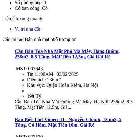
Số phòng bếp: 1
Có ban công: Có
Tiện ích xung quanh
Vị trí nhà đất
Các tin rao Bán nhà mặt phố tương tự
Cần Bán Tòa Nhà Mặt Phố Mã Mây, Hàng Buồm,
236m2, 8,5 Tầng, Mặt Tiền 12,5m, Giá Rất Rẻ
MST: 003643
Tin
11:08AM | 03/02/2025
Diện tích:
236 m²
Khu vực:
Quận Hoàn Kiếm, Hà Nội
199 Tỷ
Cần Bán Tòa Nhà Mặt Đường Mã Mây, Hà Nội, 236m2, 8,5
Tầng, Mặt Tiền 12,5m, Giá...
Bán Biệt Thự Vimeco II - Nguyễn Chánh, 135m2, 5
Tầng, Có Hầm, Mặt Tiền 10m, Giá Rẻ
MST: 033529