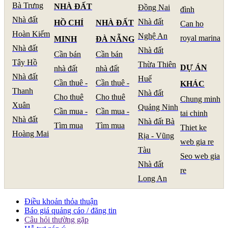
Bà Trưng
NHÀ ĐẤT
Đồng Nai
đình
Nhà đất
Nhà đất
HỒ CHÍ
NHÀ ĐẤT
Can ho
Hoàn Kiếm
Nghệ An
royal marina
MINH
ĐÀ NẴNG
Nhà đất
Nhà đất
Cần bán
Cần bán
Tây Hồ
Thừa Thiên
DỰ ÁN
nhà đất
nhà đất
Nhà đất
Huế
Cần thuê -
Cần thuê -
KHÁC
Thanh
Nhà đất
Cho thuê
Cho thuê
Chung minh
Xuân
Quảng Ninh
Cần mua -
Cần mua -
tai chinh
Nhà đất
Nhà đất Bà
Tìm mua
Tìm mua
Thiet ke
Hoàng Mai
Rịa - Vũng
web gia re
Tàu
Seo web gia
Nhà đất
re
Long An
Điều khoản thỏa thuận
Báo giá quảng cáo / đăng tin
Câu hỏi thường gặp