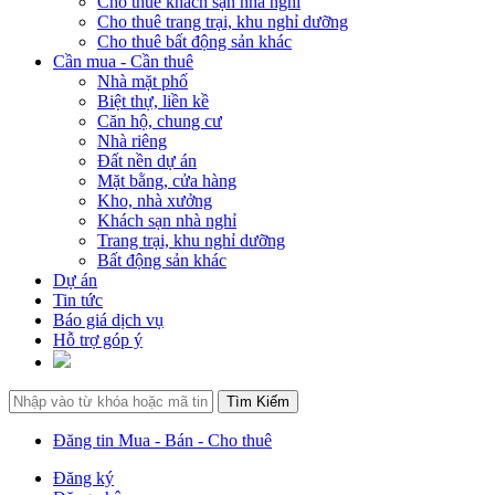
Cho thuê khách sạn nhà nghỉ
Cho thuê trang trại, khu nghỉ dưỡng
Cho thuê bất động sản khác
Cần mua - Cần thuê
Nhà mặt phố
Biệt thự, liền kề
Căn hộ, chung cư
Nhà riêng
Đất nền dự án
Mặt bằng, cửa hàng
Kho, nhà xưởng
Khách sạn nhà nghỉ
Trang trại, khu nghỉ dưỡng
Bất động sản khác
Dự án
Tin tức
Báo giá dịch vụ
Hỗ trợ góp ý
Đăng tin Mua - Bán - Cho thuê
Đăng ký