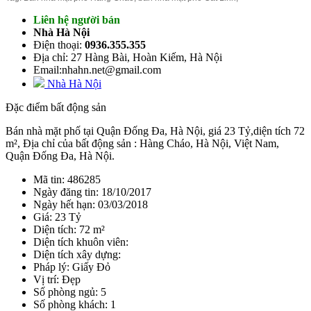
Liên hệ người bán
Nhà Hà Nội
Điện thoại:
0936.355.355
Địa chỉ: 27 Hàng Bài, Hoàn Kiếm, Hà Nội
Email:nhahn.net@gmail.com
Nhà Hà Nội
Đặc điểm bất động sản
Bán nhà mặt phố tại Quận Đống Đa, Hà Nội, giá 23 Tỷ,diện tích 72
m², Địa chỉ của bất động sản : Hàng Cháo, Hà Nội, Việt Nam,
Quận Đống Đa, Hà Nội.
Mã tin: 486285
Ngày đăng tin: 18/10/2017
Ngày hết hạn: 03/03/2018
Giá: 23 Tỷ
Diện tích: 72 m²
Diện tích khuôn viên:
Diện tích xây dựng:
Pháp lý: Giấy Đỏ
Vị trí: Đẹp
Số phòng ngủ: 5
Số phòng khách: 1