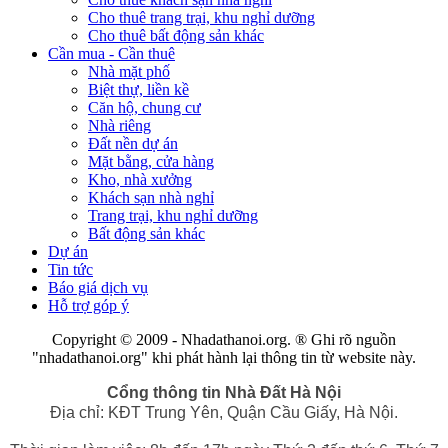
Cho thuê trang trại, khu nghỉ dưỡng
Cho thuê bất động sản khác
Cần mua - Cần thuê
Nhà mặt phố
Biệt thự, liền kề
Căn hộ, chung cư
Nhà riêng
Đất nền dự án
Mặt bằng, cửa hàng
Kho, nhà xưởng
Khách sạn nhà nghỉ
Trang trại, khu nghỉ dưỡng
Bất động sản khác
Dự án
Tin tức
Báo giá dịch vụ
Hỗ trợ góp ý
Copyright © 2009 - Nhadathanoi.org.
® Ghi rõ nguồn
"
nhadathanoi.org
" khi phát hành lại thông tin từ website này.
Cổng thông tin Nhà Đất Hà Nội
Địa chỉ: KĐT Trung Yên, Quận Cầu Giấy, Hà Nội.