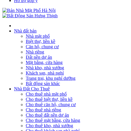
Hỗ trợ góp ý
Nhà đất bán
Nhà mặt phố
Biệt thự, liền kề
Căn hộ, chung cư
Nhà riêng
Đất nền dự án
Mặt bằng, cửa hàng
Nhà kho, nhà xưởng
Khách sạn, nhà nghỉ
Trang trại, khu nghỉ dưỡng
Bất động sản khác
Nhà Đất Cho Thuê
Cho thuê nhà mặt phố
Cho thuê biệt thự, liền kề
Cho thuê căn hộ, chung cư
Cho thuê nhà riêng
Cho thuê đất nền dự án
Cho thuê mặt bằng, cửa hàng
Cho thuê kho, nhà xưởng
Cho thuê khách sạn nhà nghỉ