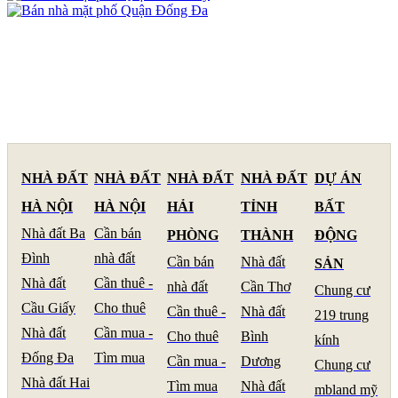
NHÀ ĐẤT
NHÀ ĐẤT
NHÀ ĐẤT
NHÀ ĐẤT
DỰ ÁN
HÀ NỘI
HÀ NỘI
HẢI
TỈNH
BẤT
Nhà đất Ba
Cần bán
PHÒNG
THÀNH
ĐỘNG
Đình
nhà đất
Cần bán
Nhà đất
SẢN
Nhà đất
Cần thuê -
nhà đất
Cần Thơ
Chung cư
Cầu Giấy
Cho thuê
Cần thuê -
Nhà đất
219 trung
Nhà đất
Cần mua -
Cho thuê
Bình
kính
Đống Đa
Tìm mua
Cần mua -
Dương
Chung cư
Nhà đất Hai
Tìm mua
Nhà đất
mbland mỹ