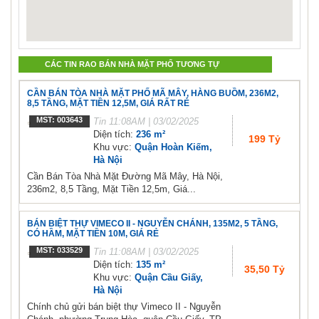
CÁC TIN RAO BÁN NHÀ MẶT PHỐ TƯƠNG TỰ
CẦN BÁN TÒA NHÀ MẶT PHỐ MÃ MÂY, HÀNG BUỒM, 236M2,
8,5 TẦNG, MẶT TIỀN 12,5M, GIÁ RẤT RẺ
MST: 003643
Tin
11:08AM | 03/02/2025
Diện tích:
236 m²
199 Tỷ
Khu vực:
Quận Hoàn Kiếm,
Hà Nội
Cần Bán Tòa Nhà Mặt Đường Mã Mây, Hà Nội,
236m2, 8,5 Tầng, Mặt Tiền 12,5m, Giá...
BÁN BIỆT THỰ VIMECO II - NGUYỄN CHÁNH, 135M2, 5 TẦNG,
CÓ HẦM, MẶT TIỀN 10M, GIÁ RẺ
MST: 033529
Tin
11:08AM | 03/02/2025
Diện tích:
135 m²
35,50 Tỷ
Khu vực:
Quận Cầu Giấy,
Hà Nội
Chính chủ gửi bán biệt thự Vimeco II - Nguyễn