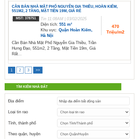
CẦN BÁN NHÀ MẶT PHỐ NGUYỄN GIA THIỀU, HOÀN KIẾM,
551M2, 2 TẦNG, MẶT TIỀN 19M, GIÁ RẺ
MST: 378751
Tin
11:08AM | 03/02/2025
Diện tích:
551 m²
470
Khu vực:
Quận Hoàn Kiếm,
Triệu/m2
Hà Nội
Cần Bán Nhà Mặt Phố Nguyễn Gia Thiều, Trần
Hưng Đạo, 551m2, 2 Tầng, Mặt Tiền 19m, Giá
Rất...
1
2
3
>>
TÌM KIẾM NHÀ ĐẤT
Địa điểm
Loại tin rao
Tỉnh, thành phố
Theo quận, huyện