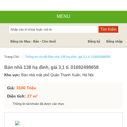
MENU
Nhà đất bán
Đăng tin Mua - Bán - Cho thuê
Đăng ký
Đăng nhập
Nhà Đất Cho Thuê
Trang Chủ
Thông tin chi tiết Bán nhà 138 hạ đình, giá 3,1 tỉ. 01692498658
Cần mua - Cần thuê
Bán nhà 138 hạ đình, giá 3,1 tỉ. 01692498658
Dự án
Khu vực:
Bán nhà mặt phố Quận Thanh Xuân, Hà Nội
Tin tức
Giá:
3100 Triệu
Báo giá dịch vụ
Diện tích:
27 m²
Thông tin tài khoản đã được xác thực
Hỗ trợ góp ý