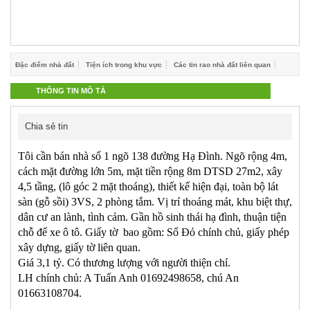
Đặc điểm nhà đất
Tiện ích trong khu vực
Các tin rao nhà đất liên quan
THÔNG TIN MÔ TẢ
Chia sẻ tin
Tôi cần bán nhà số 1 ngõ 138 đường Hạ Đình. Ngõ rộng 4m,
cách mặt đường lớn 5m, mặt tiền rộng 8m DTSD 27m2, xây
4,5 tầng, (lô góc 2 mặt thoáng), thiết kế hiện đại, toàn bộ lát
sàn (gỗ sồi) 3VS, 2 phòng tắm. Vị trí thoáng mát, khu biệt thự,
dân cư an lành, tình cảm. Gần hồ sinh thái hạ đình, thuận tiện
chỗ để xe ô tô. Giấy tờ bao gồm: Sổ Đỏ chính chủ, giấy phép
xây dựng, giấy tờ liên quan.
Giá 3,1 tỷ. Có thương lượng với người thiện chí.
LH chính chủ: A Tuấn Anh 01692498658, chú An
01663108704.