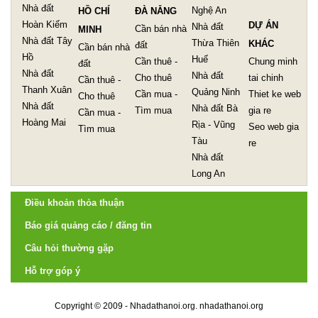
Nhà đất
Nghệ An
HỒ CHÍ
ĐÀ NẴNG
Hoàn Kiếm
DỰ ÁN
Nhà đất
Cần bán nhà
MINH
Nhà đất Tây
Thừa Thiên
KHÁC
đất
Cần bán nhà
Hồ
Huế
Cần thuê -
Chung minh
đất
Nhà đất
Nhà đất
Cho thuê
tai chinh
Cần thuê -
Thanh Xuân
Quảng Ninh
Cần mua -
Thiet ke web
Cho thuê
Nhà đất
Nhà đất Bà
Tìm mua
gia re
Cần mua -
Hoàng Mai
Rịa - Vũng
Seo web gia
Tìm mua
Tàu
re
Nhà đất
Long An
Điều khoản thỏa thuận
Báo giá quảng cáo / đăng tin
Câu hỏi thường gặp
Hỗ trợ góp ý
Copyright © 2009 - Nhadathanoi.org.
nhadathanoi.org