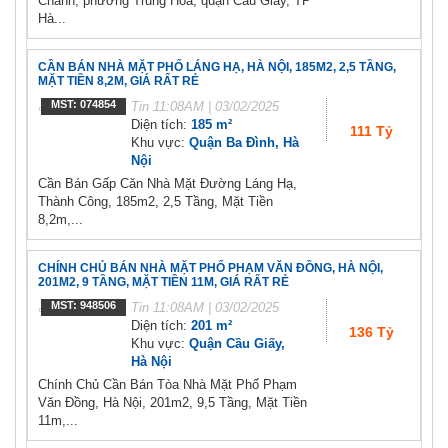
Chánh, phường Trung Hòa, quận Cầu Giấy, TP
Hà...
CẦN BÁN NHÀ MẶT PHỐ LÁNG HẠ, HÀ NỘI, 185M2, 2,5 TẦNG,
MẶT TIỀN 8,2M, GIÁ RẤT RẺ
MST: 074854
Tin
11:08AM | 03/02/2025
Diện tích:
185 m²
111 Tỷ
Khu vực:
Quận Ba Đình, Hà
Nội
Cần Bán Gấp Căn Nhà Mặt Đường Láng Hạ,
Thành Công, 185m2, 2,5 Tầng, Mặt Tiền
8,2m,...
CHÍNH CHỦ BÁN NHÀ MẶT PHỐ PHẠM VĂN ĐỒNG, HÀ NỘI,
201M2, 9 TẦNG, MẶT TIỀN 11M, GIÁ RẤT RẺ
MST: 948506
Tin
11:08AM | 03/02/2025
Diện tích:
201 m²
136 Tỷ
Khu vực:
Quận Cầu Giấy,
Hà Nội
Chính Chủ Cần Bán Tòa Nhà Mặt Phố Phạm
Văn Đồng, Hà Nội, 201m2, 9,5 Tầng, Mặt Tiền
11m,...