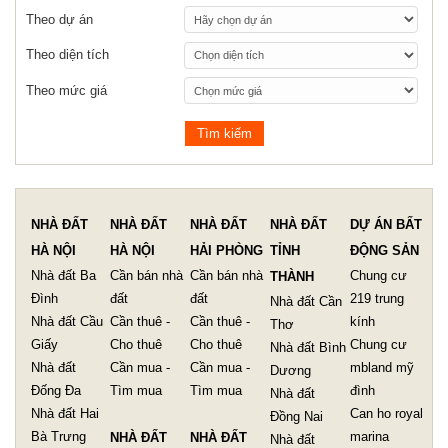
Theo dự án
Theo diện tích
Theo mức giá
NHÀ ĐẤT
NHÀ ĐẤT
NHÀ ĐẤT
NHÀ ĐẤT
DỰ ÁN BẤT
HÀ NỘI
HÀ NỘI
HẢI PHÒNG
TỈNH
ĐỘNG SẢN
Nhà đất Ba
Cần bán nhà
Cần bán nhà
Chung cư
THÀNH
Đình
đất
đất
219 trung
Nhà đất Cần
Nhà đất Cầu
Cần thuê -
Cần thuê -
kính
Thơ
Giấy
Cho thuê
Cho thuê
Chung cư
Nhà đất Bình
Nhà đất
Cần mua -
Cần mua -
mbland mỹ
Dương
Đống Đa
Tìm mua
Tìm mua
đình
Nhà đất
Nhà đất Hai
Can ho royal
Đồng Nai
Bà Trưng
marina
NHÀ ĐẤT
NHÀ ĐẤT
Nhà đất