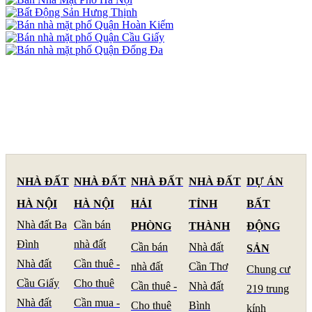
NHÀ ĐẤT
NHÀ ĐẤT
NHÀ ĐẤT
NHÀ ĐẤT
DỰ ÁN
HÀ NỘI
HÀ NỘI
HẢI
TỈNH
BẤT
Nhà đất Ba
Cần bán
PHÒNG
THÀNH
ĐỘNG
Đình
nhà đất
Cần bán
Nhà đất
SẢN
Nhà đất
Cần thuê -
nhà đất
Cần Thơ
Chung cư
Cầu Giấy
Cho thuê
Cần thuê -
Nhà đất
219 trung
Nhà đất
Cần mua -
Cho thuê
Bình
kính