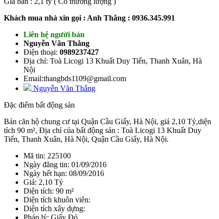
Giá bán : 2,1 tỷ ( Có thương lượng )
Khách mua nhà xin gọi : Anh Thắng : 0936.345.991
Liên hệ người bán
Nguyễn Văn Thắng
Điện thoại:
0989237427
Địa chỉ: Toà Licogi 13 Khuất Duy Tiến, Thanh Xuân, Hà
Nội
Email:thangbds1109@gmail.com
Nguyễn Văn Thắng
Đặc điểm bất động sản
Bán căn hộ chung cư tại Quận Cầu Giấy, Hà Nội, giá 2,10 Tỷ,diện
tích 90 m², Địa chỉ của bất động sản : Toà Licogi 13 Khuất Duy
Tiến, Thanh Xuân, Hà Nội, Quận Cầu Giấy, Hà Nội.
Mã tin: 225100
Ngày đăng tin: 01/09/2016
Ngày hết hạn: 08/09/2016
Giá: 2,10 Tỷ
Diện tích: 90 m²
Diện tích khuôn viên:
Diện tích xây dựng:
Pháp lý: Giấy Đỏ