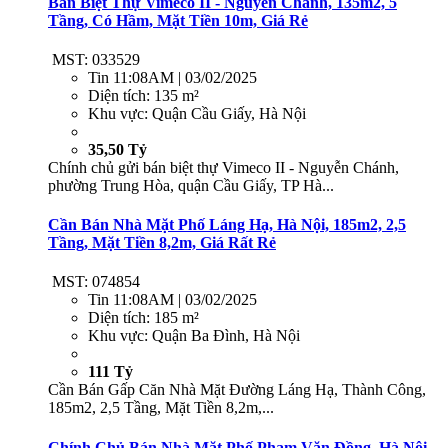
Bán Biệt Thự Vimeco II - Nguyễn Chánh, 135m2, 5
Tầng, Có Hầm, Mặt Tiền 10m, Giá Rẻ
MST: 033529
Tin
11:08AM | 03/02/2025
Diện tích:
135 m²
Khu vực:
Quận Cầu Giấy, Hà Nội
35,50 Tỷ
Chính chủ gửi bán biệt thự Vimeco II - Nguyễn Chánh,
phường Trung Hòa, quận Cầu Giấy, TP Hà...
Cần Bán Nhà Mặt Phố Láng Hạ, Hà Nội, 185m2, 2,5
Tầng, Mặt Tiền 8,2m, Giá Rất Rẻ
MST: 074854
Tin
11:08AM | 03/02/2025
Diện tích:
185 m²
Khu vực:
Quận Ba Đình, Hà Nội
111 Tỷ
Cần Bán Gấp Căn Nhà Mặt Đường Láng Hạ, Thành Công,
185m2, 2,5 Tầng, Mặt Tiền 8,2m,...
Chính Chủ Bán Nhà Mặt Phố Phạm Văn Đồng, Hà Nội,