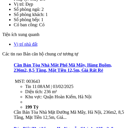
Vị trí: Đẹp
Số phòng ngủ: 2
Số phòng khách: 1
Số phòng bếp: 1
Có ban công: Có
Tiện ích xung quanh
Vị trí nhà đất
Các tin rao Bán căn hộ chung cư tương tự
Cần Bán Tòa Nhà Mặt Phố Mã Mây, Hàng Buồm,
236m2, 8,5 Tầng, Mặt Tiền 12,5m, Giá Rất Rẻ
MST: 003643
Tin
11:08AM | 03/02/2025
Diện tích:
236 m²
Khu vực:
Quận Hoàn Kiếm, Hà Nội
199 Tỷ
Cần Bán Tòa Nhà Mặt Đường Mã Mây, Hà Nội, 236m2, 8,5
Tầng, Mặt Tiền 12,5m, Giá...