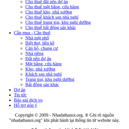
Cho thuê đất nền dự án
Cho thuê mặt bằng, cửa hàng
Cho thuê kho, nhà xưởng
Cho thuê khách sạn nhà nghỉ
Cho thuê trang trại, khu nghỉ dưỡng
Cho thuê bất động sản khác
Cần mua - Cần thuê
Nhà mặt phố
Biệt thự, liền kề
Căn hộ, chung cư
Nhà riêng
Đất nền dự án
Mặt bằng, cửa hàng
Kho, nhà xưởng
Khách sạn nhà nghỉ
Trang trại, khu nghỉ dưỡng
Bất động sản khác
Dự án
Tin tức
Báo giá dịch vụ
Hỗ trợ góp ý
Copyright © 2009 - Nhadathanoi.org.
® Ghi rõ nguồn
"
nhadathanoi.org
" khi phát hành lại thông tin từ website này.