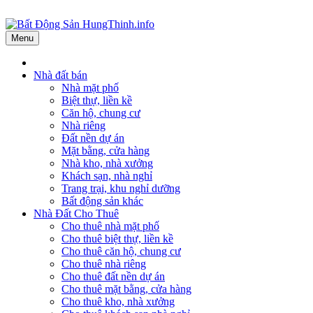
Menu
Nhà đất bán
Nhà mặt phố
Biệt thự, liền kề
Căn hộ, chung cư
Nhà riêng
Đất nền dự án
Mặt bằng, cửa hàng
Nhà kho, nhà xưởng
Khách sạn, nhà nghỉ
Trang trại, khu nghỉ dưỡng
Bất động sản khác
Nhà Đất Cho Thuê
Cho thuê nhà mặt phố
Cho thuê biệt thự, liền kề
Cho thuê căn hộ, chung cư
Cho thuê nhà riêng
Cho thuê đất nền dự án
Cho thuê mặt bằng, cửa hàng
Cho thuê kho, nhà xưởng