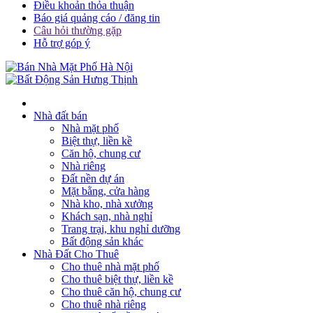
Điều khoản thỏa thuận
Báo giá quảng cáo / đăng tin
Câu hỏi thường gặp
Hỗ trợ góp ý
Nhà đất bán
Nhà mặt phố
Biệt thự, liền kề
Căn hộ, chung cư
Nhà riêng
Đất nền dự án
Mặt bằng, cửa hàng
Nhà kho, nhà xưởng
Khách sạn, nhà nghỉ
Trang trại, khu nghỉ dưỡng
Bất động sản khác
Nhà Đất Cho Thuê
Cho thuê nhà mặt phố
Cho thuê biệt thự, liền kề
Cho thuê căn hộ, chung cư
Cho thuê nhà riêng