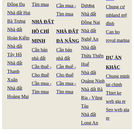
Đống Đa
Tìm mua
Cần mua -
Dương
Chung cư
Nhà đất Hai
Tìm mua
Nhà đất
mbland mỹ
Bà Trưng
NHÀ ĐẤT
Đồng Nai
đình
Nhà đất
Nhà đất
HỒ CHÍ
NHÀ ĐẤT
Can ho
Hoàn Kiếm
Nghệ An
royal marina
MINH
ĐÀ NẴNG
Nhà đất
Nhà đất
Cần bán
Cần bán
Tây Hồ
Thừa Thiên
DỰ ÁN
nhà đất
nhà đất
Nhà đất
Huế
Cần thuê -
Cần thuê -
KHÁC
Thanh
Nhà đất
Cho thuê
Cho thuê
Chung minh
Xuân
Quảng Ninh
Cần mua -
Cần mua -
tai chinh
Nhà đất
Nhà đất Bà
Tìm mua
Tìm mua
Thiet ke
Hoàng Mai
Rịa - Vũng
web gia re
Tàu
Seo web gia
Nhà đất
re
Long An