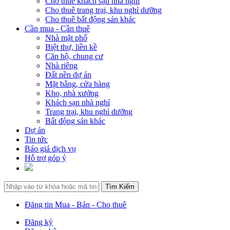
Cho thuê khách sạn nhà nghỉ
Cho thuê trang trại, khu nghỉ dưỡng
Cho thuê bất động sản khác
Cần mua - Cần thuê
Nhà mặt phố
Biệt thự, liền kề
Căn hộ, chung cư
Nhà riêng
Đất nền dự án
Mặt bằng, cửa hàng
Kho, nhà xưởng
Khách sạn nhà nghỉ
Trang trại, khu nghỉ dưỡng
Bất động sản khác
Dự án
Tin tức
Báo giá dịch vụ
Hỗ trợ góp ý
Đăng tin Mua - Bán - Cho thuê
Đăng ký