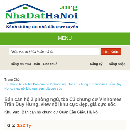
MENU
Nhà đất bán
Đăng tin Mua - Bán - Cho thuê
Đăng ký
Đăng nhập
Nhà Đất Cho Thuê
Trang Chủ
Thông tin chi tiết Bán căn hộ 2 phòng ngủ, tòa C3 chung cư Vinhomes Trần Duy
Cần mua - Cần thuê
Hưng, view nội khu cực đẹp, giá cực sốc
Dự án
Bán căn hộ 2 phòng ngủ, tòa C3 chung cư Vinhomes
Trần Duy Hưng, view nội khu cực đẹp, giá cực sốc
Tin tức
Khu vực:
Bán căn hộ chung cư Quận Cầu Giấy, Hà Nội
Báo giá dịch vụ
Giá:
3,22 Tỷ