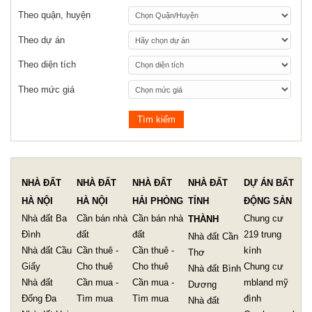
Theo quận, huyện
Theo dự án
Theo diện tích
Theo mức giá
NHÀ ĐẤT
NHÀ ĐẤT
NHÀ ĐẤT
NHÀ ĐẤT
DỰ ÁN BẤT
HÀ NỘI
HÀ NỘI
HẢI PHÒNG
TỈNH
ĐỘNG SẢN
Nhà đất Ba
Cần bán nhà
Cần bán nhà
Chung cư
THÀNH
Đình
đất
đất
219 trung
Nhà đất Cần
Nhà đất Cầu
Cần thuê -
Cần thuê -
kính
Thơ
Giấy
Cho thuê
Cho thuê
Chung cư
Nhà đất Bình
Nhà đất
Cần mua -
Cần mua -
mbland mỹ
Dương
Đống Đa
Tìm mua
Tìm mua
đình
Nhà đất