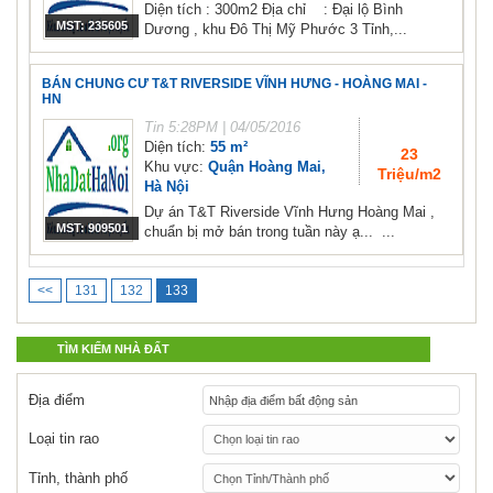
Diện tích : 300m2 Địa chỉ : Đại lộ Bình
MST: 235605
Dương , khu Đô Thị Mỹ Phước 3 Tỉnh,...
BÁN CHUNG CƯ T&T RIVERSIDE VĨNH HƯNG - HOÀNG MAI -
HN
Tin
5:28PM | 04/05/2016
Diện tích:
55 m²
23
Khu vực:
Quận Hoàng Mai,
Triệu/m2
Hà Nội
Dự án T&T Riverside Vĩnh Hưng Hoàng Mai ,
MST: 909501
chuẩn bị mở bán trong tuần này ạ... ...
<<
131
132
133
TÌM KIẾM NHÀ ĐẤT
Địa điểm
Loại tin rao
Tỉnh, thành phố