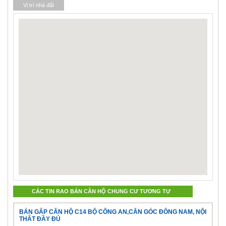
Vị trí nhà đất
CÁC TIN RAO BÁN CĂN HỘ CHUNG CƯ TƯƠNG TỰ
BÁN GẤP CĂN HỘ C14 BỘ CÔNG AN,CĂN GÓC ĐÔNG NAM, NỘI
THẤT ĐẦY ĐỦ