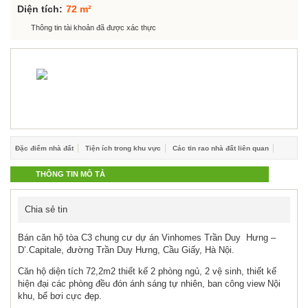
Hỗ trợ góp ý
Diện tích:
72 m²
Thông tin tài khoản đã được xác thực
Đặc điểm nhà đất
Tiện ích trong khu vực
Các tin rao nhà đất liên quan
THÔNG TIN MÔ TẢ
Chia sẻ tin
Bán căn hộ tòa C3 chung cư dự án Vinhomes Trần Duy Hưng –
D’.Capitale, đường Trần Duy Hưng, Cầu Giấy, Hà Nội.
Căn hộ diện tích 72,2m2 thiết kế 2 phòng ngủ, 2 vệ sinh, thiết kế
hiện đại các phòng đều đón ánh sáng tự nhiên, ban công view Nội
khu, bể bơi cực đẹp.