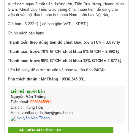
Vị trí nằm ngay 3 mặt tiền đường lớn, Trần Duy Hưng, Hoàng Minh
Giám, Khuất Duy Tiến. Giao thông đi lại thuận tiện, dễ dàng cho
việc đi vào nội thành, các tỉnh phía Nam , sân bay Nội Bài,….
Giá bán : 3.222 tỷ ( đã bao gồm VAT + KPBT )
Chính sách bán hàng :
Thanh toán theo đúng tiến độ chiết khấu 5% GTCH = 3.078 tỷ
Thanh toán trước 70% GTCH chiết khấu 8% GTCH = 2.992 tỷ
Thanh toán trước 95% GTCH chiết khấu 12% GTCH = 2.877 tỷ
Liên hệ ngay để được tư vấn và phục vụ tận tình 24/24h
Phụ trách dự án : Mr.Thắng : 0936.345.991
Liên hệ người bán
Nguyễn Văn Thắng
Điện thoại:
0936345991
Địa chỉ: Trung Hòa
Email:vanthang.daithuy@gmail.com
Nguyễn Văn Thắng
ĐẶC ĐIỂM BẤT ĐỘNG SẢN