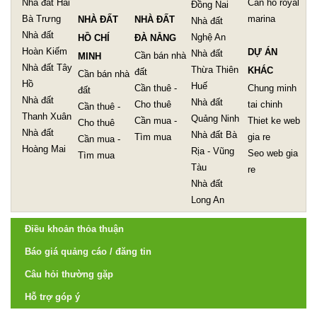
Nhà đất Hai
Can ho royal
Đồng Nai
Bà Trưng
marina
NHÀ ĐẤT
NHÀ ĐẤT
Nhà đất
Nhà đất
Nghệ An
HỒ CHÍ
ĐÀ NẴNG
Hoàn Kiếm
DỰ ÁN
Nhà đất
Cần bán nhà
MINH
Nhà đất Tây
Thừa Thiên
KHÁC
đất
Cần bán nhà
Hồ
Huế
Cần thuê -
Chung minh
đất
Nhà đất
Nhà đất
Cho thuê
tai chinh
Cần thuê -
Thanh Xuân
Quảng Ninh
Cần mua -
Thiet ke web
Cho thuê
Nhà đất
Nhà đất Bà
Tìm mua
gia re
Cần mua -
Hoàng Mai
Rịa - Vũng
Seo web gia
Tìm mua
Tàu
re
Nhà đất
Long An
Điều khoản thỏa thuận
Báo giá quảng cáo / đăng tin
Câu hỏi thường gặp
Hỗ trợ góp ý