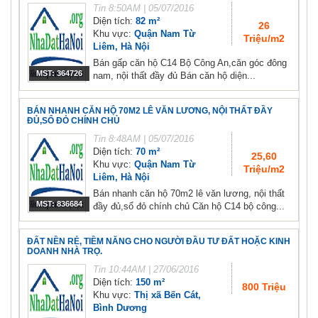
Tin
8:50AM | 05/07/2016
Diện tích:
82 m²
26
Khu vực:
Quận Nam Từ
Triệu/m2
Liêm, Hà Nội
Bán gấp căn hộ C14 Bộ Công An,căn góc đông
MST: 364726
nam, nội thất đầy đủ Bán căn hộ diện...
BÁN NHANH CĂN HỘ 70M2 LÊ VĂN LƯƠNG, NỘI THẤT ĐẦY
ĐỦ,SỔ ĐỎ CHÍNH CHỦ
Tin
8:48AM | 05/07/2016
Diện tích:
70 m²
25,60
Khu vực:
Quận Nam Từ
Triệu/m2
Liêm, Hà Nội
Bán nhanh căn hộ 70m2 lê văn lương, nội thất
MST: 836684
đầy đủ,sổ đỏ chính chủ Căn hộ C14 bộ công...
ĐẤT NỀN RẺ, TIỀM NĂNG CHO NGƯỜI ĐẦU TƯ ĐẤT HOẶC KINH
DOANH NHÀ TRỌ.
Tin
10:44AM | 27/06/2016
Diện tích:
150 m²
800 Triệu
Khu vực:
Thị xã Bến Cát,
Bình Dương