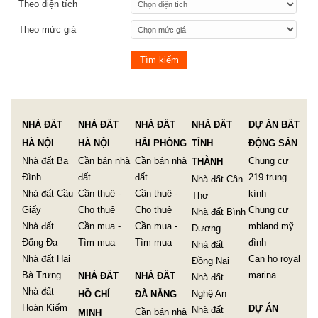
Theo diện tích
Theo mức giá
NHÀ ĐẤT
NHÀ ĐẤT
NHÀ ĐẤT
NHÀ ĐẤT
DỰ ÁN BẤT
HÀ NỘI
HÀ NỘI
HẢI PHÒNG
TỈNH
ĐỘNG SẢN
Nhà đất Ba
Cần bán nhà
Cần bán nhà
Chung cư
THÀNH
Đình
đất
đất
219 trung
Nhà đất Cần
Nhà đất Cầu
Cần thuê -
Cần thuê -
kính
Thơ
Giấy
Cho thuê
Cho thuê
Chung cư
Nhà đất Bình
Nhà đất
Cần mua -
Cần mua -
mbland mỹ
Dương
Đống Đa
Tìm mua
Tìm mua
đình
Nhà đất
Nhà đất Hai
Can ho royal
Đồng Nai
Bà Trưng
marina
NHÀ ĐẤT
NHÀ ĐẤT
Nhà đất
Nhà đất
Nghệ An
HỒ CHÍ
ĐÀ NẴNG
Hoàn Kiếm
DỰ ÁN
Nhà đất
Cần bán nhà
MINH