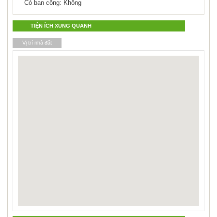
Có ban công: Không
TIỆN ÍCH XUNG QUANH
Vị trí nhà đất