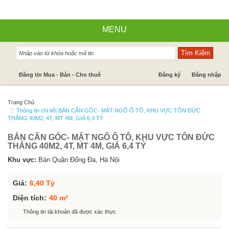
MENU
Nhà đất bán
Đăng tin Mua - Bán - Cho thuê
Đăng ký
Đăng nhập
Nhà Đất Cho Thuê
Trang Chủ
Thông tin chi tiết BÁN CĂN GÓC- MẶT NGÕ Ô TÔ, KHU VỰC TÔN ĐỨC
Cần mua - Cần thuê
THẮNG 40M2, 4T, MT 4M, GIÁ 6,4 TỶ
Dự án
BÁN CĂN GÓC- MẶT NGÕ Ô TÔ, KHU VỰC TÔN ĐỨC
THẮNG 40M2, 4T, MT 4M, GIÁ 6,4 TỶ
Tin tức
Khu vực:
Bán Quận Đống Đa, Hà Nội
Báo giá dịch vụ
Giá:
6,40 Tỷ
Hỗ trợ góp ý
Diện tích:
40 m²
Thông tin tài khoản đã được xác thực