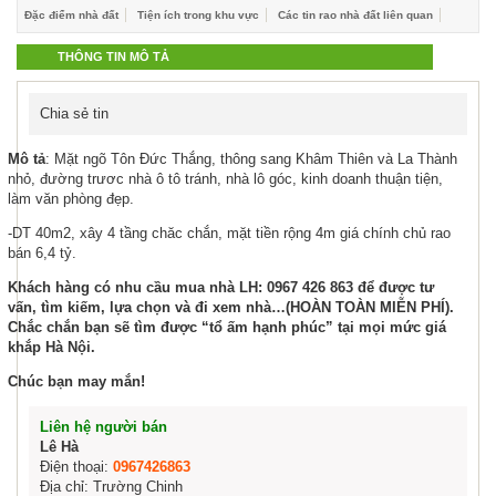
Đặc điểm nhà đất
Tiện ích trong khu vực
Các tin rao nhà đất liên quan
THÔNG TIN MÔ TẢ
Chia sẻ tin
Mô tả
: Mặt ngõ Tôn Đức Thắng, thông sang Khâm Thiên và La Thành
nhỏ, đường trươc nhà ô tô tránh, nhà lô góc, kinh doanh thuận tiện,
làm văn phòng đẹp.
-DT 40m2, xây 4 tầng chăc chắn, mặt tiền rộng 4m giá chính chủ rao
bán 6,4 tỷ.
Khách hàng có nhu cầu mua nhà LH: 0967 426 863
để được tư
vấn, tìm kiếm, lựa chọn và đi xem nhà…(HOÀN TOÀN MIỄN PHÍ).
Chắc chắn bạn sẽ tìm được “tổ ấm hạnh phúc” tại mọi mức giá
khắp Hà Nội.
Chúc bạn may mắn!
Liên hệ người bán
Lê Hà
Điện thoại:
0967426863
Địa chỉ: Trường Chinh