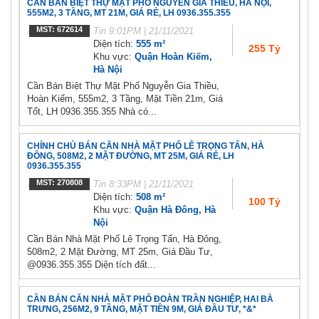
CẦN BÁN BIỆT THỰ MẶT PHỐ NGUYỄN GIA THIỀU, HÀ NỘI,
555M2, 3 TẦNG, MT 21M, GIÁ RẺ, LH 0936.355.355
MST: 672614
Tin
9:01PM | 21/11/2021
Diện tích:
555 m²
255 Tỷ
Khu vực:
Quận Hoàn Kiếm,
Hà Nội
Cần Bán Biệt Thự Mặt Phố Nguyễn Gia Thiều,
Hoàn Kiếm, 555m2, 3 Tầng, Mặt Tiền 21m, Giá
Tốt, LH 0936.355.355 Nhà có...
CHÍNH CHỦ BÁN CĂN NHÀ MẶT PHỐ LÊ TRỌNG TẤN, HÀ
ĐÔNG, 508M2, 2 MẶT ĐƯỜNG, MT 25M, GIÁ RẺ, LH
0936.355.355
MST: 270808
Tin
8:33PM | 21/11/2021
Diện tích:
508 m²
100 Tỷ
Khu vực:
Quận Hà Đông, Hà
Nội
Cần Bán Nhà Mặt Phố Lê Trọng Tấn, Hà Đông,
508m2, 2 Mặt Đường, MT 25m, Giá Đầu Tư,
@0936.355.355 Diện tích đất...
CẦN BÁN CĂN NHÀ MẶT PHỐ ĐOÀN TRẦN NGHIỆP, HAI BÀ
TRƯNG, 256M2, 9 TẦNG, MẶT TIỀN 9M, GIÁ ĐẦU TƯ, *&*