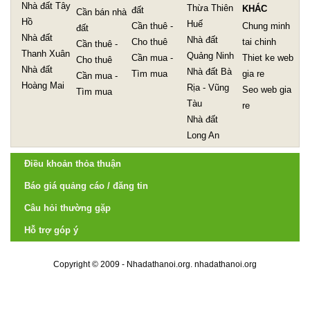
Nhà đất Tây
Thừa Thiên
KHÁC
đất
Cần bán nhà
Hồ
Huế
Cần thuê -
Chung minh
đất
Nhà đất
Nhà đất
Cho thuê
tai chinh
Cần thuê -
Thanh Xuân
Quảng Ninh
Cần mua -
Thiet ke web
Cho thuê
Nhà đất
Nhà đất Bà
Tìm mua
gia re
Cần mua -
Hoàng Mai
Rịa - Vũng
Seo web gia
Tìm mua
Tàu
re
Nhà đất
Long An
Điều khoản thỏa thuận
Báo giá quảng cáo / đăng tin
Câu hỏi thường gặp
Hỗ trợ góp ý
Copyright © 2009 - Nhadathanoi.org.
nhadathanoi.org