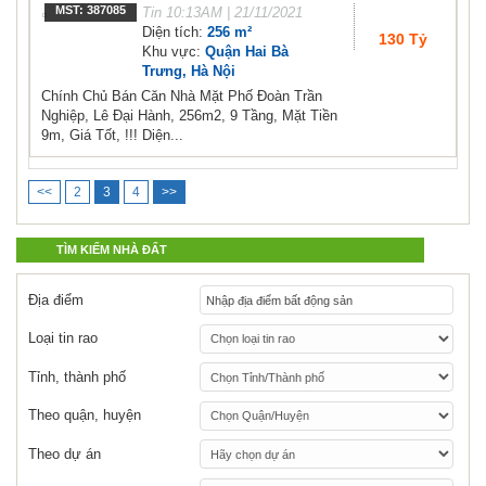
MST: 387085
Tin
10:13AM | 21/11/2021
Diện tích:
256 m²
130 Tỷ
Khu vực:
Quận Hai Bà
Trưng, Hà Nội
Chính Chủ Bán Căn Nhà Mặt Phố Đoàn Trần
Nghiệp, Lê Đại Hành, 256m2, 9 Tầng, Mặt Tiền
9m, Giá Tốt, !!! Diện...
<<
2
3
4
>>
TÌM KIẾM NHÀ ĐẤT
Địa điểm
Loại tin rao
Tỉnh, thành phố
Theo quận, huyện
Theo dự án