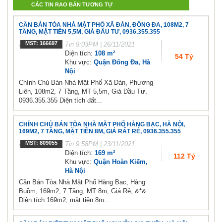
CÁC TIN RAO BÁN TƯƠNG TỰ
CẦN BÁN TÒA NHÀ MẶT PHỐ XÃ ĐÀN, ĐỐNG ĐA, 108M2, 7
TẦNG, MẶT TIỀN 5,5M, GIÁ ĐẦU TƯ, 0936.355.355
MST: 166697
Tin
9:03PM | 26/11/2021
Diện tích:
108 m²
54 Tỷ
Khu vực:
Quận Đống Đa, Hà
Nội
Chính Chủ Bán Nhà Mặt Phố Xã Đàn, Phương
Liên, 108m2, 7 Tầng, MT 5,5m, Giá Đầu Tư,
0936.355.355 Diện tích đất...
CHÍNH CHỦ BÁN TÒA NHÀ MẶT PHỐ HÀNG BẠC, HÀ NỘI,
169M2, 7 TẦNG, MẶT TIỀN 8M, GIÁ RẤT RẺ, 0936.355.355
MST: 809055
Tin
9:58PM | 23/11/2021
Diện tích:
169 m²
112 Tỷ
Khu vực:
Quận Hoàn Kiếm,
Hà Nội
Cần Bán Tòa Nhà Mặt Phố Hàng Bạc, Hàng
Buồm, 169m2, 7 Tầng, MT 8m, Giá Rẻ, &*&
Diện tích 169m2, mặt tiền 8m...