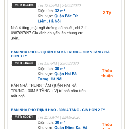
MST: 064494
Tin
12:02PM | 24/09/2020
Diện tích:
32 m²
2 Tỷ
Khu vực:
Quận Bắc Từ
Liêm, Hà Nội
Nhà 4 tầng ,mặt ngõ đường cổ nhuế , chỉ 2 tỉ -
0987697097 Gia đình chuyển lên chung cư
,nên...
BÁN NHÀ PHỐ 8-3 QUẬN HAI BÀ TRƯNG - 30M 5 TẦNG GIÁ
HƠN 3 TỶ
MST: 115325
Tin
1:57PM | 23/09/2020
Diện tích:
30 m²
Thỏa
Khu vực:
Quận Hai Bà
thuận
Trưng, Hà Nội
BÁN NHÀ TRUNG TÂM QUẬN HAI BÀ
TRƯNG - 30M 5 TẦNG + Vị trí nhà nằm trên
mặt ngõ,...
BÁN NHÀ PHỐ THỊNH HÀO - 30M 4 TẦNG - GIÁ HƠN 2 TỶ
MST: 620474
Tin
11:33PM | 22/09/2020
Diện tích:
30 m²
Thỏa
Khu vực:
Quận Đống Đa, Hà