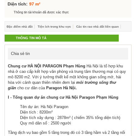
Hỗ trợ góp ý
Diện tích:
97 m²
Thông tin tài khoản đã được xác thực
Đặc điểm nhà đất
Tiện ích trong khu vực
Các tin rao nhà đất liên quan
THÔNG TIN MÔ TẢ
Chia sẻ tin
Chung cư HÀ NỘI PARAGON Phạm Hùng
Hà Nội là tổ hợp khu
nhà ở cao cấp kết hợp văn phòng và trung tâm thương mại có quy
mô 8200 m2. Với ý tưởng thiết kế một không gian sống mở, hài
hòa với cảnh quan thiên nhiên đem lại
môi trường sống thư
giãn
cho cư dân của
Paragon Hà Nội.
I - Tổng quan dự án chung cư Hà Nội Paragon Phạm Hùng
Tên dự án: Hà Nội Paragon
Diện tích : 8200m²
Diện tích xây dựng : 2878m² ( chiếm 35% tổng diện tích)
Quy mô dân số : 2500 người
Tầng dịch vụ bao gồm 5 tầng trong đó có 3 tầng hầm và 2 tầng nổi