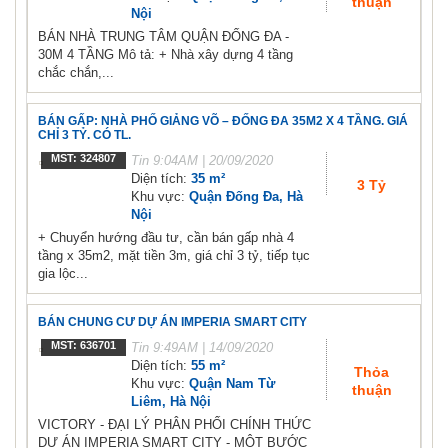
thuận
Nội
BÁN NHÀ TRUNG TÂM QUẬN ĐỐNG ĐA -
30M 4 TẦNG Mô tả: + Nhà xây dựng 4 tầng
chắc chắn,...
BÁN GẤP: NHÀ PHỐ GIẢNG VÕ – ĐỐNG ĐA 35M2 X 4 TẦNG. GIÁ
CHỈ 3 TỶ. CÓ TL.
MST: 324807
Tin
9:04AM | 20/09/2020
Diện tích:
35 m²
3 Tỷ
Khu vực:
Quận Đống Đa, Hà
Nội
+ Chuyển hướng đầu tư, cần bán gấp nhà 4
tầng x 35m2, mặt tiền 3m, giá chỉ 3 tỷ, tiếp tục
gia lộc...
BÁN CHUNG CƯ DỰ ÁN IMPERIA SMART CITY
MST: 636701
Tin
9:49AM | 14/09/2020
Diện tích:
55 m²
Thỏa
Khu vực:
Quận Nam Từ
thuận
Liêm, Hà Nội
VICTORY - ĐẠI LÝ PHÂN PHỐI CHÍNH THỨC
DỰ ÁN IMPERIA SMART CITY - MỘT BƯỚC