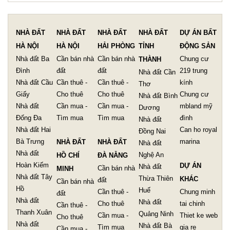
NHÀ ĐẤT
NHÀ ĐẤT
NHÀ ĐẤT
NHÀ ĐẤT
DỰ ÁN BẤT
HÀ NỘI
HÀ NỘI
HẢI PHÒNG
TỈNH
ĐỘNG SẢN
Nhà đất Ba
Cần bán nhà
Cần bán nhà
Chung cư
THÀNH
Đình
đất
đất
219 trung
Nhà đất Cần
Nhà đất Cầu
Cần thuê -
Cần thuê -
kính
Thơ
Giấy
Cho thuê
Cho thuê
Chung cư
Nhà đất Bình
Nhà đất
Cần mua -
Cần mua -
mbland mỹ
Dương
Đống Đa
Tìm mua
Tìm mua
đình
Nhà đất
Nhà đất Hai
Can ho royal
Đồng Nai
Bà Trưng
marina
NHÀ ĐẤT
NHÀ ĐẤT
Nhà đất
Nhà đất
Nghệ An
HỒ CHÍ
ĐÀ NẴNG
Hoàn Kiếm
DỰ ÁN
Nhà đất
Cần bán nhà
MINH
Nhà đất Tây
Thừa Thiên
KHÁC
đất
Cần bán nhà
Hồ
Huế
Cần thuê -
Chung minh
đất
Nhà đất
Nhà đất
Cho thuê
tai chinh
Cần thuê -
Thanh Xuân
Quảng Ninh
Cần mua -
Thiet ke web
Cho thuê
Nhà đất
Nhà đất Bà
Tìm mua
gia re
Cần mua -