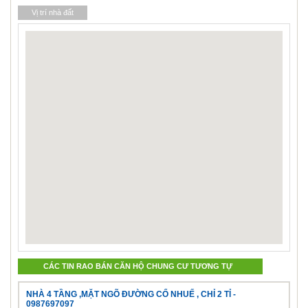
Vị trí nhà đất
CÁC TIN RAO BÁN CĂN HỘ CHUNG CƯ TƯƠNG TỰ
NHÀ 4 TẦNG ,MẶT NGÕ ĐƯỜNG CỔ NHUẾ , CHỈ 2 TỈ -
0987697097