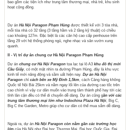
bao gồm các tiện ích như trung tâm thương mại, nhà trẻ, khu sinh
hoạt cộng đồng.
Dự án
Hà Nội Paragon Phạm Hùng
được thiết kế với 3 tòa nhà,
mỗi tòa nhà có 32 tầng (3 tầng hầm và 2 tầng kỹ thuật) có chiều
cao khoảng 127m. Đặc biệt là các căn hộ cao cấp penhouse trên
tầng 29 với hệ thống phòng ngủ, nghe nhạc và sân vườn xung
quanh.
II - Vị trí dự án chung cư Hà Nội Paragon Phạm Hùng
Dự án
chung cư Hà Nội Paragon
tọa lạc tại lô A3
khu đô thị mới
Cầu Giấy
, có một mặt nhìn ra đường Phạm Hùng, đây là khu vực
kinh tế mới năng động và sầm uất hiện nay.
Dự án Hà Nội
Paragon
chỉ
cách bến xe Mỹ Đình 1,5km
, cách Cảng hàng không
Quốc tế Nội Bài 25km và nằm ngay lối lên của đường cao tốc trên
cao chính vì vậy cư dân muốn vào trung tâm thành phố hay tới các
tỉnh lân cận đều có thể di chuyển dễ dàng. Dự án cũng g
ần với các
trung tâm thương mại lớn như Indochina Plaza Hà Nội
, Big C,
Big C the Garden, Metro giúp cho cư dân có thể mua sắm dễ dàng.
Ngoài ra, dự án
Hà Nội Paragon còn nằm gần các trường học
lớn
của Hà Nội như Đại học Thương Mại, Đại học Quốc Gia, Đại