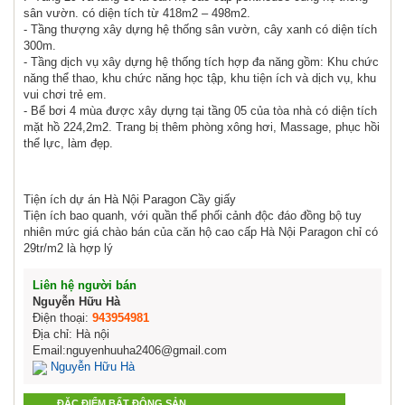
sân vườn. có diện tích từ 418m2 – 498m2.
- Tầng thượng xây dựng hệ thống sân vườn, cây xanh có diện tích
300m.
- Tầng dịch vụ xây dựng hệ thống tích hợp đa năng gồm: Khu chức
năng thể thao, khu chức năng học tập, khu tiện ích và dịch vụ, khu
vui chơi trẻ em.
- Bể bơi 4 mùa được xây dựng tại tầng 05 của tòa nhà có diện tích
mặt hồ 224,2m2. Trang bị thêm phòng xông hơi, Massage, phục hồi
thể lực, làm đẹp.
Tiện ích dự án Hà Nội Paragon Cầy giấy
Tiện ích bao quanh, với quần thể phối cảnh độc đáo đồng bộ tuy
nhiên mức giá chào bán của căn hộ cao cấp Hà Nội Paragon chỉ có
29tr/m2 là hợp lý
Liên hệ người bán
Nguyễn Hữu Hà
Điện thoại:
943954981
Địa chỉ: Hà nội
Email:nguyenhuuha2406@gmail.com
Nguyễn Hữu Hà
ĐẶC ĐIỂM BẤT ĐỘNG SẢN