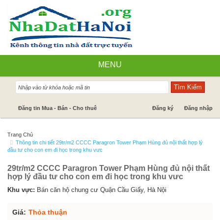
MENU
Nhà đất bán
Đăng tin Mua - Bán - Cho thuê
Đăng ký
Đăng nhập
Nhà Đất Cho Thuê
Trang Chủ
Thông tin chi tiết 29tr/m2 CCCC Paragron Tower Phạm Hùng đủ nội thất hợp lý
Cần mua - Cần thuê
đầu tư cho con em đi học trong khu vưc
Dự án
29tr/m2 CCCC Paragron Tower Phạm Hùng đủ nội thất
hợp lý đầu tư cho con em đi học trong khu vưc
Tin tức
Khu vực:
Bán căn hộ chung cư Quận Cầu Giấy, Hà Nội
Báo giá dịch vụ
Giá:
Thỏa thuận