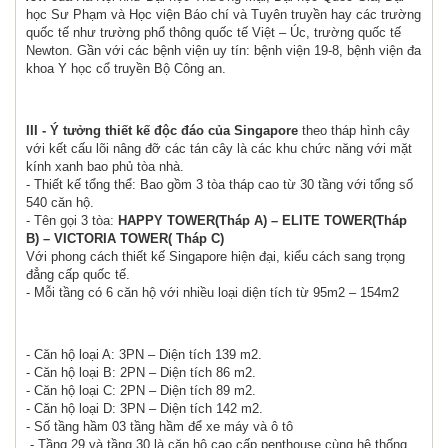
học Sư Phạm và Học viện Báo chí và Tuyên truyền hay các trường
quốc tế như trường phổ thông quốc tế Việt – Úc, trường quốc tế
Newton. Gần với các bệnh viện uy tín: bệnh viện 19-8, bệnh viện đa
khoa Y học cổ truyền Bộ Công an.
III - Ý tưởng thiết kế độc đáo của Singapore
theo tháp hình cây
với kết cấu lõi nâng đỡ các tán cây là các khu chức năng với mặt
kính xanh bao phủ tòa nhà.
- Thiết kế tổng thể: Bao gồm 3 tòa tháp cao từ 30 tầng với tổng số
540 căn hộ.
- Tên gọi 3 tòa:
HAPPY TOWER(Tháp A) – ELITE TOWER(Tháp
B) – VICTORIA TOWER( Tháp C)
Với phong cách thiết kế Singapore hiện đại, kiểu cách sang trọng
đẳng cấp quốc tế.
- Mỗi tầng có 6 căn hộ với nhiều loại diện tích từ 95m2 – 154m2
- Căn hộ loại A: 3PN – Diện tích 139 m2.
- Căn hộ loại B: 2PN – Diện tích 86 m2.
- Căn hộ loại C: 2PN – Diện tích 89 m2.
- Căn hộ loại D: 3PN – Diện tích 142 m2.
- Số tầng hầm 03 tầng hầm để xe máy và ô tô
.- Tầng 29 và tầng 30 là căn hộ cao cấp penthouse cùng hệ thống