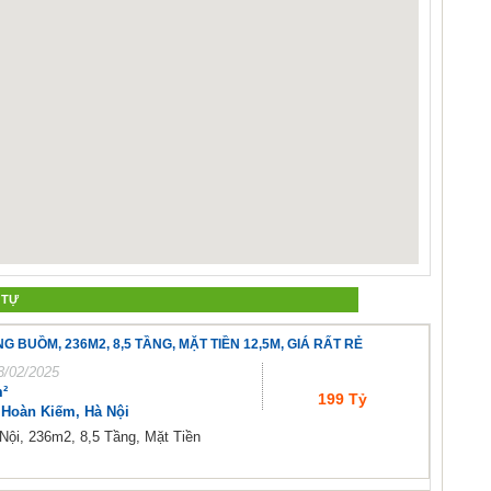
 TỰ
BUỒM, 236M2, 8,5 TẦNG, MẶT TIỀN 12,5M, GIÁ RẤT RẺ
3/02/2025
²
199 Tỷ
Hoàn Kiếm, Hà Nội
ội, 236m2, 8,5 Tầng, Mặt Tiền