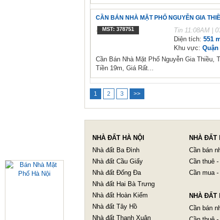
CẦN BÁN NHÀ MẶT PHỐ NGUYỄN GIA THIỀU,
MST: 378751
Tin
11:08AM | 0
Diện tích:
551 m
Khu vực:
Quận 
Cần Bán Nhà Mặt Phố Nguyễn Gia Thiều, T
Tiền 19m, Giá Rất...
1
2
3
>>
NHÀ ĐẤT HÀ NỘI
NHÀ ĐẤT 
Nhà đất Ba Đình
Cần bán n
Nhà đất Cầu Giấy
Cần thuê -
Nhà đất Đống Đa
Cần mua -
Nhà đất Hai Bà Trưng
Nhà đất Hoàn Kiếm
NHÀ ĐẤT 
Nhà đất Tây Hồ
Cần bán n
Nhà đất Thanh Xuân
Cần thuê -