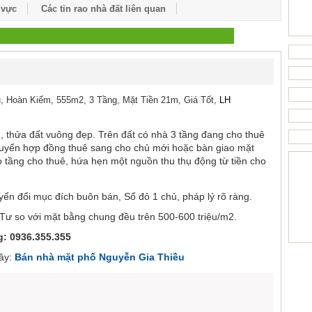
 vực
Các tin rao nhà đất liên quan
, Hoàn Kiếm, 555m2, 3 Tầng, Mặt Tiền 21m, Giá Tốt,
LH
, thửa đất vuông đẹp. Trên đất có nhà 3 tầng đang cho thuê
chuyển hợp đồng thuê sang cho chủ mới hoặc bàn giao mặt
o tầng cho thuê, hứa hẹn một nguồn thu thụ động từ tiền cho
uyển đổi mục đích buôn bán, Sổ đỏ 1 chủ, pháp lý rõ ràng.
 Tư so với mặt bằng chung đều trên 500-600 triệu/m2.
: 0936.355.355
đây:
Bán nhà mặt phố Nguyễn Gia Thiều