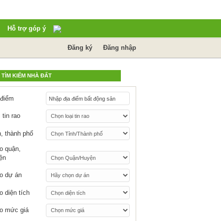
Hỗ trợ góp ý
Đăng ký
Đăng nhập
TÌM KIẾM NHÀ ĐẤT
 điểm
 tin rao
h, thành phố
o quận,
ện
o dự án
o diện tích
o mức giá