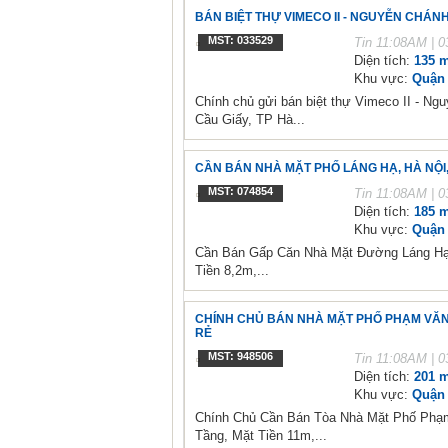
BÁN BIỆT THỰ VIMECO II - NGUYỄN CHÁNH,
MST: 033529
Tin
11:08AM | 0
Diện tích:
135 m
Khu vực:
Quận 
Chính chủ gửi bán biệt thự Vimeco II - N
Cầu Giấy, TP Hà...
CẦN BÁN NHÀ MẶT PHỐ LÁNG HẠ, HÀ NỘI, 1
MST: 074854
Tin
11:08AM | 0
Diện tích:
185 m
Khu vực:
Quận 
Cần Bán Gấp Căn Nhà Mặt Đường Láng Hạ,
Tiền 8,2m,...
CHÍNH CHỦ BÁN NHÀ MẶT PHỐ PHẠM VĂN ĐỒ
RẺ
MST: 948506
Tin
11:08AM | 0
Diện tích:
201 m
Khu vực:
Quận 
Chính Chủ Cần Bán Tòa Nhà Mặt Phố Phạm
Tầng, Mặt Tiền 11m,...