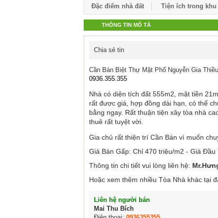
Đặc điểm nhà đất
Tiện ích trong khu
THÔNG TIN MÔ TẢ
Chia sẻ tin
Cần Bán Biệt Thự Mặt Phố Nguyễn Gia Thiều
0936.355.355
Nhà có diện tích đất 555m2, mặt tiền 21m
rất được giá, hợp đồng dài hạn, có thể 
bằng ngay. Rất thuận tiện xây tòa nhà ca
thuê rất tuyệt vời.
Gia chủ rất thiện trí Cần Bán vì muốn ch
Giá Bán Gấp: Chỉ 470 triệu/m2 - Giá Đầu
Thông tin chi tiết vui lòng liên hệ:
Mr.Hưng
Hoặc xem thêm nhiều Tòa Nhà khác tại 
Liên hệ người bán
Mai Thu Bích
Điện thoại:
0936355355