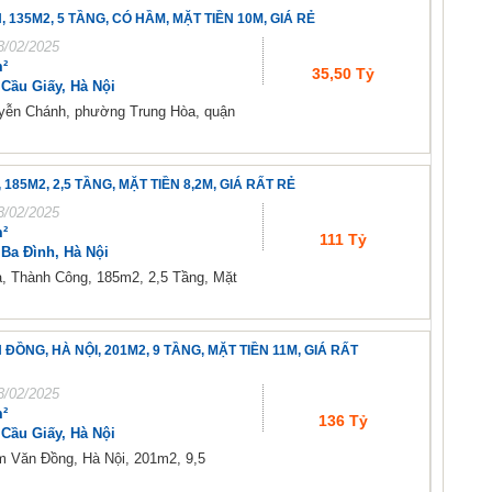
 135M2, 5 TẦNG, CÓ HẦM, MẶT TIỀN 10M, GIÁ RẺ
3/02/2025
²
35,50 Tỷ
Cầu Giấy, Hà Nội
guyễn Chánh, phường Trung Hòa, quận
85M2, 2,5 TẦNG, MẶT TIỀN 8,2M, GIÁ RẤT RẺ
3/02/2025
²
111 Tỷ
Ba Đình, Hà Nội
 Thành Công, 185m2, 2,5 Tầng, Mặt
NG, HÀ NỘI, 201M2, 9 TẦNG, MẶT TIỀN 11M, GIÁ RẤT
3/02/2025
²
136 Tỷ
Cầu Giấy, Hà Nội
 Văn Đồng, Hà Nội, 201m2, 9,5