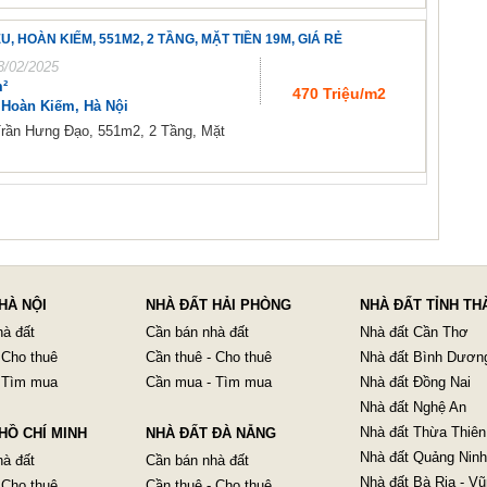
 HOÀN KIẾM, 551M2, 2 TẦNG, MẶT TIỀN 19M, GIÁ RẺ
3/02/2025
²
470 Triệu/m2
Hoàn Kiếm, Hà Nội
rần Hưng Đạo, 551m2, 2 Tầng, Mặt
HÀ NỘI
NHÀ ĐẤT HẢI PHÒNG
NHÀ ĐẤT TỈNH TH
hà đất
Cần bán nhà đất
Nhà đất Cần Thơ
 Cho thuê
Cần thuê - Cho thuê
Nhà đất Bình Dươn
 Tìm mua
Cần mua - Tìm mua
Nhà đất Đồng Nai
Nhà đất Nghệ An
Nhà đất Thừa Thiên
HỒ CHÍ MINH
NHÀ ĐẤT ĐÀ NẴNG
Nhà đất Quảng Ninh
hà đất
Cần bán nhà đất
Nhà đất Bà Rịa - V
 Cho thuê
Cần thuê - Cho thuê