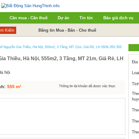
Cần mua - Cần thuê
Dự án
Tin tức
Báo giá dịch vụ
Đăng tin Mua - Bán - Cho thuê
 Phố Nguyễn Gia Thiều, Hà Nội, 555m2, 3 Tầng, MT 21m, Giá Rẻ, LH 0936.355.355
a Thiều, Hà Nội, 555m2, 3 Tầng, MT 21m, Giá Rẻ, LH
Địa
Hà Nội
Loại
Tỉn
ch:
555 m²
Thông tin tài khoản đã được xác thực
The
huy
The
The
The