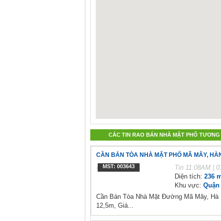
CÁC TIN RAO BÁN NHÀ MẶT PHỐ TƯƠNG
CẦN BÁN TÒA NHÀ MẶT PHỐ MÃ MÂY, HÀNG 
MST: 003643
Tin
11:08AM | 0
Diện tích:
236 m
Khu vực:
Quận 
Cần Bán Tòa Nhà Mặt Đường Mã Mây, Hà N
12,5m, Giá...