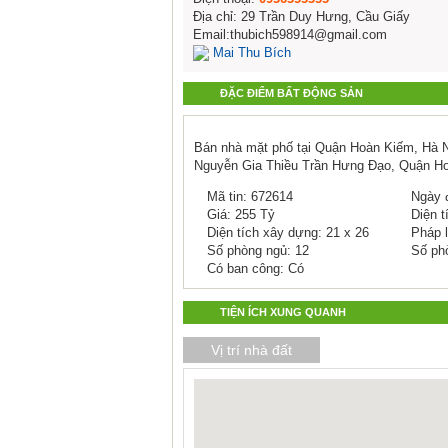
Địa chỉ: 29 Trần Duy Hưng, Cầu Giấy
Email:thubich598914@gmail.com
Mai Thu Bích
ĐẶC ĐIỂM BẤT ĐỘNG SẢN
Bán nhà mặt phố tại Quận Hoàn Kiếm, Hà Nội
Nguyễn Gia Thiều Trần Hưng Đạo, Quận Ho
Mã tin: 672614
Ngày đ
Giá: 255 Tỷ
Diện t
Diện tích xây dựng: 21 x 26
Pháp l
Số phòng ngủ: 12
Số ph
Có ban công: Có
TIỆN ÍCH XUNG QUANH
Vị trí nhà đất