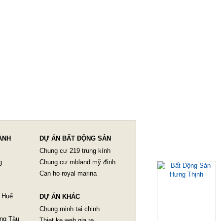
ÀNH
DỰ ÁN BẤT ĐỘNG SẢN
Chung cư 219 trung kính
g
Chung cư mbland mỹ đình
Can ho royal marina
 Huế
DỰ ÁN KHÁC
Chung minh tai chinh
ũng Tàu
Thiet ke web gia re