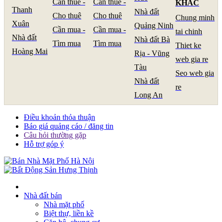
Cần thuê -
Cần thuê -
KHÁC
Thanh
Nhà đất
Cho thuê
Cho thuê
Chung minh
Xuân
Quảng Ninh
Cần mua -
Cần mua -
tai chinh
Nhà đất
Nhà đất Bà
Tìm mua
Tìm mua
Thiet ke
Hoàng Mai
Rịa - Vũng
web gia re
Tàu
Seo web gia
Nhà đất
re
Long An
Điều khoản thỏa thuận
Báo giá quảng cáo / đăng tin
Câu hỏi thường gặp
Hỗ trợ góp ý
Nhà đất bán
Nhà mặt phố
Biệt thự, liền kề