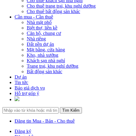
Cho thuê khách sạn nhà nghỉ
Cho thuê trang trại, khu nghỉ dưỡng
Cho thuê bất động sản khác
Cần mua - Cần thuê
Nhà mặt phố
Biệt thự, liền kề
Căn hộ, chung cư
Nhà riêng
Đất nền dự án
Mặt bằng, cửa hàng
Kho, nhà xưởng
Khách sạn nhà nghỉ
Trang trại, khu nghỉ dưỡng
Bất động sản khác
Dự án
Tin tức
Báo giá dịch vụ
Hỗ trợ góp ý
Đăng tin Mua - Bán - Cho thuê
Đăng ký