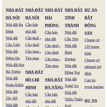
NHÀ ĐẤT
NHÀ ĐẤT
NHÀ ĐẤT
NHÀ ĐẤT
DỰ ÁN
HÀ NỘI
HÀ NỘI
HẢI
TỈNH
BẤT
Nhà đất Ba
Cần bán
PHÒNG
THÀNH
ĐỘNG
Đình
nhà đất
Cần bán
Nhà đất
SẢN
Nhà đất
Cần thuê -
nhà đất
Cần Thơ
Chung cư
Cầu Giấy
Cho thuê
Cần thuê -
Nhà đất
219 trung
Nhà đất
Cần mua -
Cho thuê
Bình
kính
Đống Đa
Tìm mua
Cần mua -
Dương
Chung cư
Nhà đất Hai
Tìm mua
Nhà đất
mbland mỹ
Bà Trưng
NHÀ ĐẤT
Đồng Nai
đình
Nhà đất
Nhà đất
HỒ CHÍ
NHÀ ĐẤT
Can ho
Hoàn Kiếm
Nghệ An
royal marina
MINH
ĐÀ NẴNG
Nhà đất
Nhà đất
Cần bán
Cần bán
Tây Hồ
Thừa Thiên
DỰ ÁN
nhà đất
nhà đất
Nhà đất
Huế