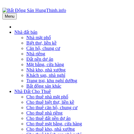
Menu
Nhà đất bán
Nhà mặt phố
Biệt thự, liền kề
Căn hộ, chung cư
Nhà riêng
Đất nền dự án
Mặt bằng, cửa hàng
Nhà kho, nhà xưởng
Khách sạn, nhà nghỉ
Trang trại, khu nghỉ dưỡng
Bất động sản khác
Nhà Đất Cho Thuê
Cho thuê nhà mặt phố
Cho thuê biệt thự, liền kề
Cho thuê căn hộ, chung cư
Cho thuê nhà riêng
Cho thuê đất nền dự án
Cho thuê mặt bằng, cửa hàng
Cho thuê kho, nhà xưởng