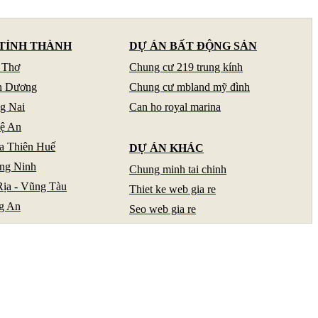
TỈNH THÀNH
DỰ ÁN BẤT ĐỘNG SẢN
 Thơ
Chung cư 219 trung kính
h Dương
Chung cư mbland mỹ đình
g Nai
Can ho royal marina
hệ An
a Thiên Huế
DỰ ÁN KHÁC
ng Ninh
Chung minh tai chinh
Rịa - Vũng Tàu
Thiet ke web gia re
g An
Seo web gia re