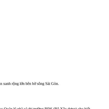
an xanh rộng lớn bên bờ sông Sài Gòn.
c Quản lý nhà và thị trường BĐS (Bộ Xây dựng) cho biết.