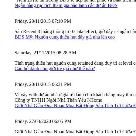
Ngân hàng rục rịch tham gia bảo lãnh các dự án BĐS
Friday, 20/11/2015 07:10 PM
Sáu Recent 3 tháng thông tư 07 take effect, giờ đây its ngân h
BĐS Mỹ: Nguồn cung thiếu hụt đẩy giá nhà lên cao
Saturday, 21/11/2015 08:28 AM
Tình trạng thiếu hụt nguồn cung retained đang duy trì at leve
Căn hộ dành cho giới trẻ giá như thế nào?
Friday, 20/11/2015 06:31 PM
Vì vậy with dự án nhà ở giá rẻ dành cho khách hàng may thu nhậ
Công ty TNHH Ngôi Nhà Thân Yêu I-Home
Giới Nhà Giầu Đua Nhau Mua Bất Động Sản Tích Trữ Giữa Đ
Friday, 27/03/2020 06:05 PM
Giới Nhà Giầu Đua Nhau Mua Bất Động Sản Tích Trữ Giữa Đ