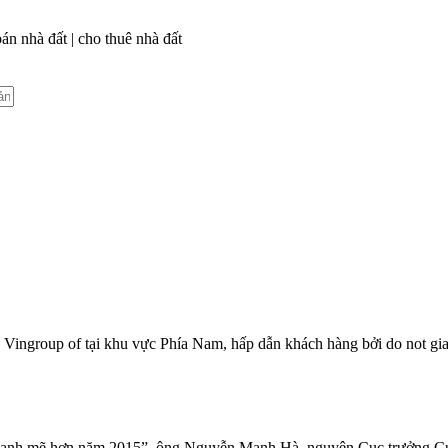
n nhà đất | cho thuê nhà đất
n Vingroup of tại khu vực Phía Nam, hấp dẫn khách hàng bởi do not gi
n mạnh mẽ hơn năm 2015”, ông Nguyễn Mạnh Hà, nguyên Cục trưởng Cụ