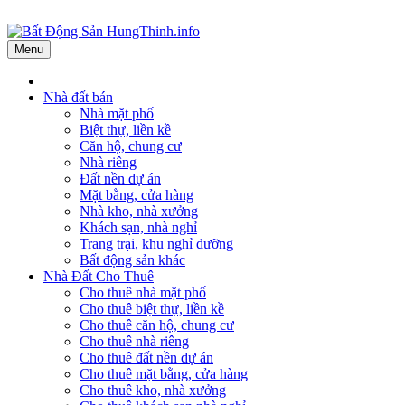
Menu
Nhà đất bán
Nhà mặt phố
Biệt thự, liền kề
Căn hộ, chung cư
Nhà riêng
Đất nền dự án
Mặt bằng, cửa hàng
Nhà kho, nhà xưởng
Khách sạn, nhà nghỉ
Trang trại, khu nghỉ dưỡng
Bất động sản khác
Nhà Đất Cho Thuê
Cho thuê nhà mặt phố
Cho thuê biệt thự, liền kề
Cho thuê căn hộ, chung cư
Cho thuê nhà riêng
Cho thuê đất nền dự án
Cho thuê mặt bằng, cửa hàng
Cho thuê kho, nhà xưởng