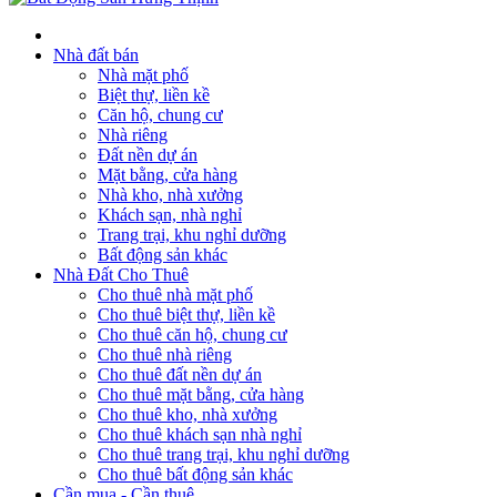
Nhà đất bán
Nhà mặt phố
Biệt thự, liền kề
Căn hộ, chung cư
Nhà riêng
Đất nền dự án
Mặt bằng, cửa hàng
Nhà kho, nhà xưởng
Khách sạn, nhà nghỉ
Trang trại, khu nghỉ dưỡng
Bất động sản khác
Nhà Đất Cho Thuê
Cho thuê nhà mặt phố
Cho thuê biệt thự, liền kề
Cho thuê căn hộ, chung cư
Cho thuê nhà riêng
Cho thuê đất nền dự án
Cho thuê mặt bằng, cửa hàng
Cho thuê kho, nhà xưởng
Cho thuê khách sạn nhà nghỉ
Cho thuê trang trại, khu nghỉ dưỡng
Cho thuê bất động sản khác
Cần mua - Cần thuê