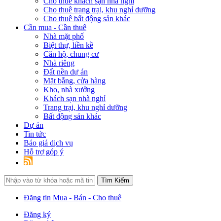
Cho thuê khách sạn nhà nghỉ
Cho thuê trang trại, khu nghỉ dưỡng
Cho thuê bất động sản khác
Cần mua - Cần thuê
Nhà mặt phố
Biệt thự, liền kề
Căn hộ, chung cư
Nhà riêng
Đất nền dự án
Mặt bằng, cửa hàng
Kho, nhà xưởng
Khách sạn nhà nghỉ
Trang trại, khu nghỉ dưỡng
Bất động sản khác
Dự án
Tin tức
Báo giá dịch vụ
Hỗ trợ góp ý
Đăng tin Mua - Bán - Cho thuê
Đăng ký