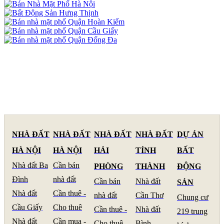
NHÀ ĐẤT
NHÀ ĐẤT
NHÀ ĐẤT
NHÀ ĐẤT
DỰ ÁN
HÀ NỘI
HÀ NỘI
HẢI
TỈNH
BẤT
Nhà đất Ba
Cần bán
PHÒNG
THÀNH
ĐỘNG
Đình
nhà đất
Cần bán
Nhà đất
SẢN
Nhà đất
Cần thuê -
nhà đất
Cần Thơ
Chung cư
Cầu Giấy
Cho thuê
Cần thuê -
Nhà đất
219 trung
Nhà đất
Cần mua -
Cho thuê
Bình