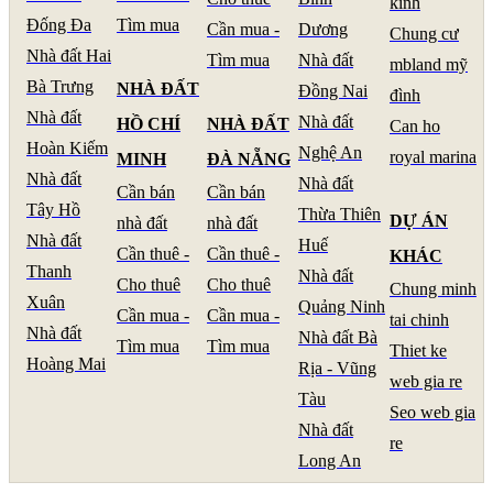
kính
Đống Đa
Tìm mua
Cần mua -
Dương
Chung cư
Nhà đất Hai
Tìm mua
Nhà đất
mbland mỹ
Bà Trưng
NHÀ ĐẤT
Đồng Nai
đình
Nhà đất
Nhà đất
HỒ CHÍ
NHÀ ĐẤT
Can ho
Hoàn Kiếm
Nghệ An
royal marina
MINH
ĐÀ NẴNG
Nhà đất
Nhà đất
Cần bán
Cần bán
Tây Hồ
Thừa Thiên
DỰ ÁN
nhà đất
nhà đất
Nhà đất
Huế
Cần thuê -
Cần thuê -
KHÁC
Thanh
Nhà đất
Cho thuê
Cho thuê
Chung minh
Xuân
Quảng Ninh
Cần mua -
Cần mua -
tai chinh
Nhà đất
Nhà đất Bà
Tìm mua
Tìm mua
Thiet ke
Hoàng Mai
Rịa - Vũng
web gia re
Tàu
Seo web gia
Nhà đất
re
Long An