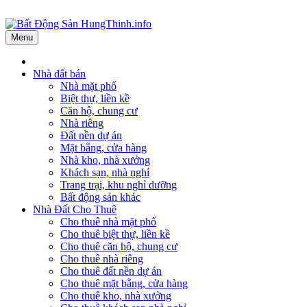
Menu
Nhà đất bán
Nhà mặt phố
Biệt thự, liền kề
Căn hộ, chung cư
Nhà riêng
Đất nền dự án
Mặt bằng, cửa hàng
Nhà kho, nhà xưởng
Khách sạn, nhà nghỉ
Trang trại, khu nghỉ dưỡng
Bất động sản khác
Nhà Đất Cho Thuê
Cho thuê nhà mặt phố
Cho thuê biệt thự, liền kề
Cho thuê căn hộ, chung cư
Cho thuê nhà riêng
Cho thuê đất nền dự án
Cho thuê mặt bằng, cửa hàng
Cho thuê kho, nhà xưởng