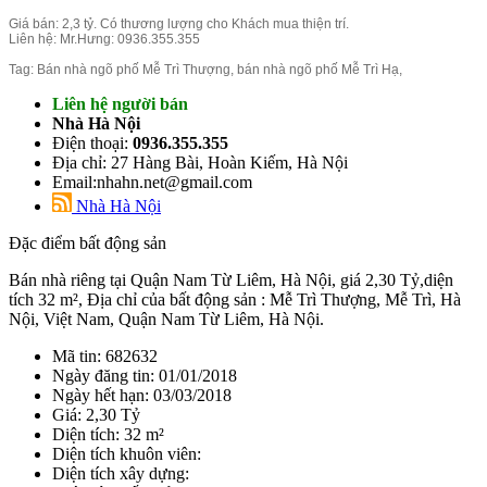
Giá bán: 2,3 tỷ. Có thương lượng cho Khách mua thiện trí.
Liên hệ: Mr.Hưng: 0936.355.355
Tag: Bán nhà ngõ phố Mễ Trì Thượng, bán nhà ngõ phố Mễ Trì Hạ,
Liên hệ người bán
Nhà Hà Nội
Điện thoại:
0936.355.355
Địa chỉ: 27 Hàng Bài, Hoàn Kiếm, Hà Nội
Email:nhahn.net@gmail.com
Nhà Hà Nội
Đặc điểm bất động sản
Bán nhà riêng tại Quận Nam Từ Liêm, Hà Nội, giá 2,30 Tỷ,diện
tích 32 m², Địa chỉ của bất động sản : Mễ Trì Thượng, Mễ Trì, Hà
Nội, Việt Nam, Quận Nam Từ Liêm, Hà Nội.
Mã tin: 682632
Ngày đăng tin: 01/01/2018
Ngày hết hạn: 03/03/2018
Giá: 2,30 Tỷ
Diện tích: 32 m²
Diện tích khuôn viên:
Diện tích xây dựng: