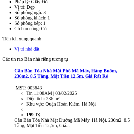
Pháp lý: Giấy Đỏ
Vị trí: Đẹp
Số phòng ngủ: 3
Số phòng khách: 1
Số phòng bếp: 1
Có ban công: Có
Tiện ích xung quanh
Vị trí nhà đất
Các tin rao Bán nhà riêng tương tự
Cần Bán Tòa Nhà Mặt Phố Mã Mây, Hàng Buồm,
236m2, 8,5 Tầng, Mặt Tiền 12,5m, Giá Rất Rẻ
MST: 003643
Tin
11:08AM | 03/02/2025
Diện tích:
236 m²
Khu vực:
Quận Hoàn Kiếm, Hà Nội
199 Tỷ
Cần Bán Tòa Nhà Mặt Đường Mã Mây, Hà Nội, 236m2, 8,5
Tầng, Mặt Tiền 12,5m, Giá...