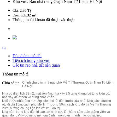
Khu vực:
Bán nhà riêng Quận Nam Từ Liêm, Hà Nội
Giá:
2,30 Tỷ
Diện tích:
32 m²
Thông tin tài khoản đã được xác thực
‹
›
Đặc điểm nhà đất
Tiện ích trong khu vực
Các tin rao nhà đất liên quan
Thông tin mô tả
Chia sẻ tin
Chính chủ bán nhà ngõ phố Mễ Trì Thượng, Quận Nam Từ Liêm,
Hà Nội.
Nhà có diện tích 32m2, mặt tiền 4m, nhà xây 3,5 tầng khung bê tông kiên cố,
nhà xây để ở nên vô cùng chắc chắn.
Ngõ trước nhà rộng hơn 2m, oto nhỏ lùi đến trước cửa nhà. Nhà cách đường
oto đi chỉ 15m, cách phố Mễ Trì Thượng 50m, cách Khu đô thị Mễ Trì Thượng
20m, hưởng chung tiện ích với khu đô thị ...
Nhà nằm trong khu dân trí cao, an ninh cực tốt, hàng xóm toàn giảng viên và
quân đội... Vì lý do riêng nên gia đình muốn bán nhanh mặc dù rất tiếc.