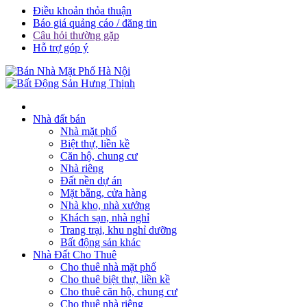
Điều khoản thỏa thuận
Báo giá quảng cáo / đăng tin
Câu hỏi thường gặp
Hỗ trợ góp ý
Nhà đất bán
Nhà mặt phố
Biệt thự, liền kề
Căn hộ, chung cư
Nhà riêng
Đất nền dự án
Mặt bằng, cửa hàng
Nhà kho, nhà xưởng
Khách sạn, nhà nghỉ
Trang trại, khu nghỉ dưỡng
Bất động sản khác
Nhà Đất Cho Thuê
Cho thuê nhà mặt phố
Cho thuê biệt thự, liền kề
Cho thuê căn hộ, chung cư
Cho thuê nhà riêng