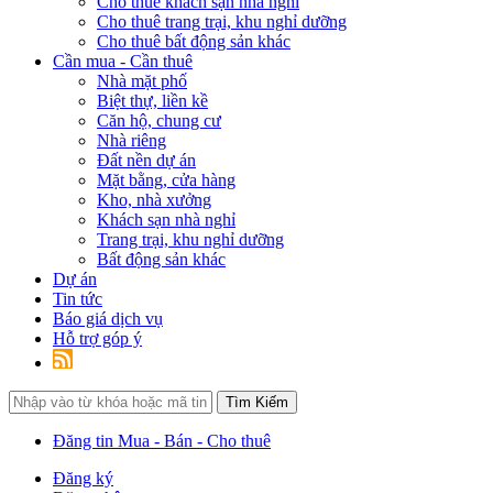
Cho thuê khách sạn nhà nghỉ
Cho thuê trang trại, khu nghỉ dưỡng
Cho thuê bất động sản khác
Cần mua - Cần thuê
Nhà mặt phố
Biệt thự, liền kề
Căn hộ, chung cư
Nhà riêng
Đất nền dự án
Mặt bằng, cửa hàng
Kho, nhà xưởng
Khách sạn nhà nghỉ
Trang trại, khu nghỉ dưỡng
Bất động sản khác
Dự án
Tin tức
Báo giá dịch vụ
Hỗ trợ góp ý
Đăng tin Mua - Bán - Cho thuê
Đăng ký