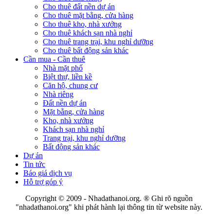
Cho thuê đất nền dự án
Cho thuê mặt bằng, cửa hàng
Cho thuê kho, nhà xưởng
Cho thuê khách sạn nhà nghỉ
Cho thuê trang trại, khu nghỉ dưỡng
Cho thuê bất động sản khác
Cần mua - Cần thuê
Nhà mặt phố
Biệt thự, liền kề
Căn hộ, chung cư
Nhà riêng
Đất nền dự án
Mặt bằng, cửa hàng
Kho, nhà xưởng
Khách sạn nhà nghỉ
Trang trại, khu nghỉ dưỡng
Bất động sản khác
Dự án
Tin tức
Báo giá dịch vụ
Hỗ trợ góp ý
Copyright © 2009 - Nhadathanoi.org.
® Ghi rõ nguồn
"
nhadathanoi.org
" khi phát hành lại thông tin từ website này.