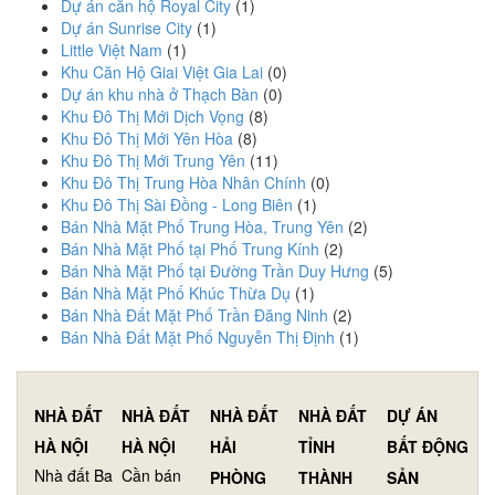
Dự án căn hộ Royal City
(1)
Dự án Sunrise City
(1)
Little Việt Nam
(1)
Khu Căn Hộ Giai Việt Gia Lai
(0)
Dự án khu nhà ở Thạch Bàn
(0)
Khu Đô Thị Mới Dịch Vọng
(8)
Khu Đô Thị Mới Yên Hòa
(8)
Khu Đô Thị Mới Trung Yên
(11)
Khu Đô Thị Trung Hòa Nhân Chính
(0)
Khu Đô Thị Sài Đồng - Long Biên
(1)
Bán Nhà Mặt Phố Trung Hòa, Trung Yên
(2)
Bán Nhà Mặt Phố tại Phố Trung Kính
(2)
Bán Nhà Mặt Phố tại Đường Trần Duy Hưng
(5)
Bán Nhà Mặt Phố Khúc Thừa Dụ
(1)
Bán Nhà Đất Mặt Phố Trần Đăng Ninh
(2)
Bán Nhà Đất Mặt Phố Nguyễn Thị Định
(1)
NHÀ ĐẤT
NHÀ ĐẤT
NHÀ ĐẤT
NHÀ ĐẤT
DỰ ÁN
HÀ NỘI
HÀ NỘI
HẢI
TỈNH
BẤT ĐỘNG
Nhà đất Ba
Cần bán
PHÒNG
THÀNH
SẢN