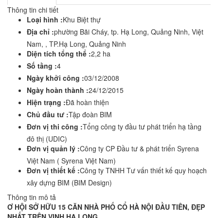
Thông tin chi tiết
Loại hình :
Khu Biệt thự
Địa chỉ :
phường Bãi Cháy, tp. Hạ Long, Quảng Ninh, Việt
Nam, , TP.Hạ Long, Quảng Ninh
Diện tích tổng thể :
2,2 ha
Số tầng :
4
Ngày khởi công :
03/12/2008
Ngày hoàn thành :
24/12/2015
Hiện trạng :
Đã hoàn thiện
Chủ đầu tư :
Tập đoàn BIM
Đơn vị thi công :
Tổng công ty đầu tư phát triển hạ tầng
đô thị (UDIC)
Đơn vị quản lý :
Công ty CP Đầu tư & phát triển Syrena
Việt Nam ( Syrena Việt Nam)
Đơn vị thiết kế :
Công ty TNHH Tư vấn thiết kế quy hoạch
xây dựng BIM (BIM Design)
Thông tin mô tả
Ơ HỘI SỞ HỮU 15 CĂN NHÀ PHỐ CỔ HÀ NỘI ĐẦU TIÊN, ĐẸP
NHẤT TRÊN VỊNH HẠ LONG