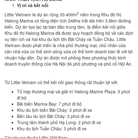
Vị trí và kết nối
2
Little Vietnam là dự án rộng 33.400m
nằm trong Khu đô thị
Halong Marina có tổng diện tích 248ha trải dài trên 3,8km đường
biển. Dự án tọa lạc tại bán đảo trung tâm, là điểm kết nối giữa
Khu đô thị Halong Marina đã được quy hoạch đồng bộ về các dịch
vụ tiện ích và hai khu du lịch lớn Bãi Cháy và Tuần Châu. Little
Vietnam được phát triển là nhà phố thương mại, chủ nhân của
căn nhà vừa có thể sinh sống vừa có thể kinh doanh bán lẻ với lợi
nhuận hấp dẫn. Dự án được mô phỏng theo phương thức kinh
doanh truyền thống của Hà Nội 36 phố phường và phố cổ Hội An.
Từ Little Vetnam có thể kết nối giao thông rất thuận lợi với:
Tổ hợp thương mại và giải trí Halong Marine Plaza: 5 phút
đi bộ
Bãi biển Marina Bay: 7 phút đi bộ
Khu du lịch biển Bãi Cháy: 3 phút đi xe
Bến tàu du lịch Bãi Cháy: 3 phút đi xe
Trung tâm thành phố Hạ Long: 2 phút đi xe
Khu du lịch Tuần Châu: 3 phút đi xe
Các tin rao thuộc Little Việt Nam