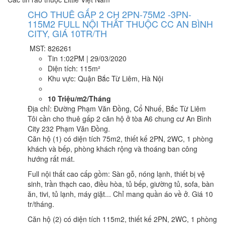
CHO THUÊ GẤP 2 CH 2PN-75M2 -3PN-
115M2 FULL NỘI THẤT THUỘC CC AN BÌNH
CITY, GIÁ 10TR/TH
MST: 826261
Tin
1:02PM | 29/03/2020
Diện tích:
115m²
Khu vực:
Quận Bắc Từ Liêm, Hà Nội
10 Triệu/m2/Tháng
Địa chỉ: Đường Phạm Văn Đồng, Cổ Nhuế, Bắc Từ Liêm
Tôi cần cho thuê gấp 2 căn hộ ở tòa A6 chung cư An Bình
City 232 Phạm Văn Đồng.
Căn hộ (1) có diện tích 75m2, thiết kế 2PN, 2WC, 1 phòng
khách và bếp, phòng khách rộng và thoáng ban công
hướng rất mát.
Full nội thất cao cấp gồm: Sàn gỗ, nóng lạnh, thiết bị vệ
sinh, trần thạch cao, điều hòa, tủ bếp, giường tủ, sofa, bàn
ăn, tivi, tủ lạnh, máy giặt... Chỉ mang quần áo về ở. Giá 10
tr/tháng.
Căn hộ (2) có diện tích 115m2, thiết kế 2PN, 2WC, 1 phòng