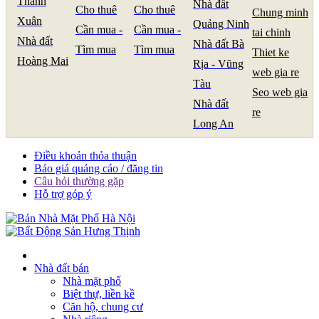
Thanh
Nhà đất
Cho thuê
Cho thuê
Chung minh
Xuân
Quảng Ninh
Cần mua -
Cần mua -
tai chinh
Nhà đất
Nhà đất Bà
Tìm mua
Tìm mua
Thiet ke
Hoàng Mai
Rịa - Vũng
web gia re
Tàu
Seo web gia
Nhà đất
re
Long An
Điều khoản thỏa thuận
Báo giá quảng cáo / đăng tin
Câu hỏi thường gặp
Hỗ trợ góp ý
Nhà đất bán
Nhà mặt phố
Biệt thự, liền kề
Căn hộ, chung cư