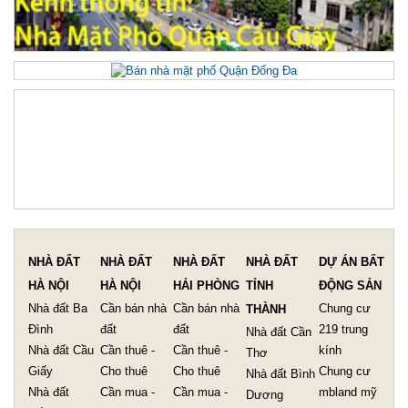
NHÀ ĐẤT
NHÀ ĐẤT
NHÀ ĐẤT
NHÀ ĐẤT
DỰ ÁN BẤT
HÀ NỘI
HÀ NỘI
HẢI PHÒNG
TỈNH
ĐỘNG SẢN
Nhà đất Ba
Cần bán nhà
Cần bán nhà
Chung cư
THÀNH
Đình
đất
đất
219 trung
Nhà đất Cần
Nhà đất Cầu
Cần thuê -
Cần thuê -
kính
Thơ
Giấy
Cho thuê
Cho thuê
Chung cư
Nhà đất Bình
Nhà đất
Cần mua -
Cần mua -
mbland mỹ
Dương