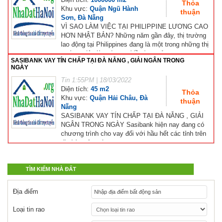
Hỗ trợ góp ý
Thỏa
Khu vực:
Quận Ngũ Hành
thuận
Sơn, Đà Nẵng
VÌ SAO LÀM VIỆC TẠI PHILIPPINE LƯƠNG CAO
HƠN NHẬT BẢN? Những năm gần đây, thị trường
lao động tại Philippines đang là một trong những thị
trường việc làm được nhiều bạn trẻ...
SASIBANK VAY TÍN CHẤP TẠI ĐÀ NẴNG , GIẢI NGÂN TRONG
NGÀY
Tin
1:55PM | 18/03/2022
Diện tích:
45 m2
Thỏa
Khu vực:
Quận Hải Châu, Đà
thuận
Nẵng
SASIBANK VAY TÍN CHẤP TẠI ĐÀ NẴNG , GIẢI
NGÂN TRONG NGÀY Sasibank hiện nay đang có
chương trình cho vay đối với hầu hết các tỉnh trên
địa bàn cả nước ,...
TÌM KIẾM NHÀ ĐẤT
Địa điểm
Loại tin rao