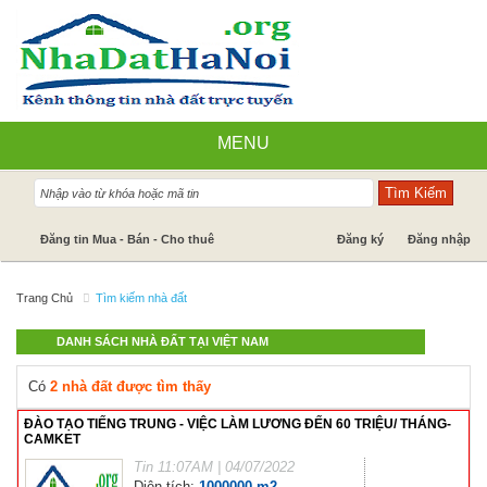
MENU
Nhà đất bán
Đăng tin Mua - Bán - Cho thuê
Đăng ký
Đăng nhập
Nhà Đất Cho Thuê
Trang Chủ
Tìm kiếm nhà đất
Cần mua - Cần thuê
DANH SÁCH NHÀ ĐẤT TẠI VIỆT NAM
Dự án
Có
2 nhà đất được tìm thấy
Tin tức
ĐÀO TẠO TIẾNG TRUNG - VIỆC LÀM LƯƠNG ĐẾN 60 TRIỆU/ THÁNG-
CAMKET
Báo giá dịch vụ
Tin
11:07AM | 04/07/2022
Diện tích:
1000000 m2