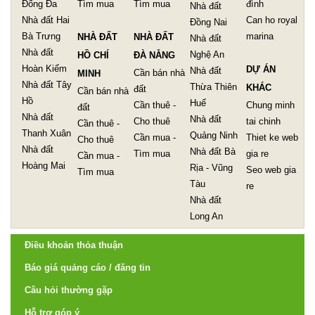
Đống Đa
Tìm mua
Tìm mua
đình
Nhà đất
Nhà đất Hai
Can ho royal
Đồng Nai
Bà Trưng
marina
NHÀ ĐẤT
NHÀ ĐẤT
Nhà đất
Nhà đất
Nghệ An
HỒ CHÍ
ĐÀ NẴNG
Hoàn Kiếm
DỰ ÁN
Nhà đất
Cần bán nhà
MINH
Nhà đất Tây
Thừa Thiên
KHÁC
đất
Cần bán nhà
Hồ
Huế
Cần thuê -
Chung minh
đất
Nhà đất
Nhà đất
Cho thuê
tai chinh
Cần thuê -
Thanh Xuân
Quảng Ninh
Cần mua -
Thiet ke web
Cho thuê
Nhà đất
Nhà đất Bà
Tìm mua
gia re
Cần mua -
Hoàng Mai
Rịa - Vũng
Seo web gia
Tìm mua
Tàu
re
Nhà đất
Long An
Điều khoản thỏa thuận
Báo giá quảng cáo / đăng tin
Câu hỏi thường gặp
Hỗ trợ góp ý