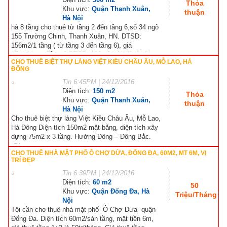
Thỏa
Khu vực:
Quận Thanh Xuân,
thuận
Hà Nội
hà 8 tầng cho thuê từ tầng 2 đến tầng 6,số 34 ngõ
155 Trường Chinh, Thanh Xuân, HN. DTSD:
156m2/1 tầng ( từ tầng 3 đến tầng 6), giá
15tr/tháng, -Tầng 2 DTSD: 120m2, giá 13tr/tháng;
CHO THUÊ BIỆT THỰ LÀNG VIỆT KIỀU CHÂU ÂU, MỖ LAO, HÀ
MT:...
ĐÔNG
Tin
6:45PM | 24/12/2016
Diện tích:
150 m2
Thỏa
Khu vực:
Quận Thanh Xuân,
thuận
Hà Nội
Cho thuê biệt thự làng Việt Kiều Châu Âu, Mỗ Lao,
Hà Đông Diện tích 150m2 mặt bằng, diện tích xây
dựng 75m2 x 3 tầng. Hướng Đông – Đông Bắc.
Sân...
CHO THUÊ NHÀ MẶT PHỐ Ô CHỢ DỪA, ĐỐNG ĐA, 60M2, MT 6M, VỊ
TRÍ ĐẸP
Tin
6:39PM | 24/12/2016
Diện tích:
60 m2
50
Khu vực:
Quận Đống Đa, Hà
Triệu/Tháng
Nội
Tôi cần cho thuê nhà mặt phố Ô Chợ Dừa- quận
Đống Đa. Diện tích 60m2/sàn tầng, mặt tiền 6m,