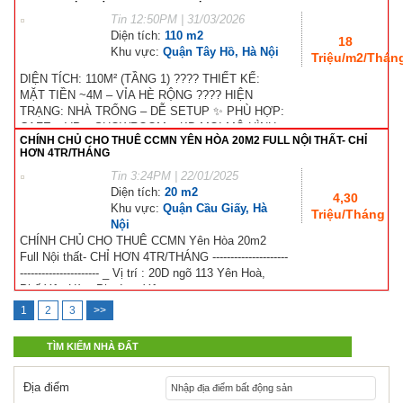
Tin
12:50PM | 31/03/2026
Diện tích:
110 m2
18
Khu vực:
Quận Tây Hồ, Hà Nội
Triệu/m2/Thán
DIỆN TÍCH: 110M² (TẦNG 1) ???? THIẾT KẾ:
MẶT TIỀN ~4M – VỈA HÈ RỘNG ???? HIỆN
TRẠNG: NHÀ TRỐNG – DỄ SETUP ✨ PHÙ HỢP:
CAFE – VP – SHOWROOM – KD MỌI MÔ HÌNH...
CHÍNH CHỦ CHO THUÊ CCMN YÊN HÒA 20M2 FULL NỘI THẤT- CHỈ
HƠN 4TR/THÁNG
Tin
3:24PM | 22/01/2025
Diện tích:
20 m2
4,30
Khu vực:
Quận Cầu Giấy, Hà
Triệu/Tháng
Nội
CHÍNH CHỦ CHO THUÊ CCMN Yên Hòa 20m2
Full Nội thất- CHỈ HƠN 4TR/THÁNG ---------------------
---------------------- _ Vị trí : 20D ngõ 113 Yên Hoà,
Phố Yên Hòa, Phường Yên...
1
2
3
>>
TÌM KIẾM NHÀ ĐẤT
Địa điểm