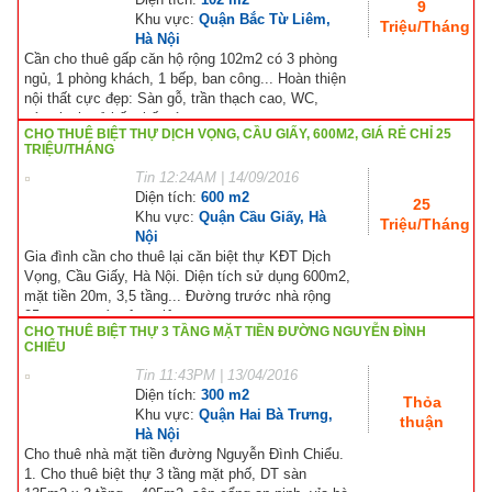
9
Khu vực:
Quận Bắc Từ Liêm,
Triệu/Tháng
Hà Nội
Cần cho thuê gấp căn hộ rộng 102m2 có 3 phòng
ngủ, 1 phòng khách, 1 bếp, ban công... Hoàn thiện
nội thất cực đẹp: Sàn gỗ, trần thạch cao, WC,
nóng lạnh, tủ bếp, bếp từ...
CHO THUÊ BIỆT THỰ DỊCH VỌNG, CẦU GIẤY, 600M2, GIÁ RẺ CHỈ 25
TRIỆU/THÁNG
Tin
12:24AM | 14/09/2016
Diện tích:
600 m2
25
Khu vực:
Quận Cầu Giấy, Hà
Triệu/Tháng
Nội
Gia đình cần cho thuê lại căn biệt thự KĐT Dịch
Vọng, Cầu Giấy, Hà Nội. Diện tích sử dụng 600m2,
mặt tiền 20m, 3,5 tầng... Đường trước nhà rộng
25m, ngay sát công viên...
CHO THUÊ BIỆT THỰ 3 TẦNG MẶT TIỀN ĐƯỜNG NGUYỄN ĐÌNH
CHIỂU
Tin
11:43PM | 13/04/2016
Diện tích:
300 m2
Thỏa
Khu vực:
Quận Hai Bà Trưng,
thuận
Hà Nội
Cho thuê nhà mặt tiền đường Nguyễn Đình Chiểu.
1. Cho thuê biệt thự 3 tầng mặt phố, DT sàn