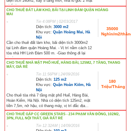
diện tích 140m2, xây 5 tầng mới, nhà lô góc 2 mặt
phố, 1...
CHO THUÊ ĐẤT LÀM KHO, BÃI TẠI LINH ĐÀM QUẬN HOÀNG
MAI
Tin
4:08PM | 02/03/2017
Diện tích:
3000 m2
35000
Khu vực:
Quận Hoàng Mai, Hà
Nghìn/m2/thán
Nội
Cần cho thuê đất làm kho, bãi diện tích 3000m2
tại Linh đàm quận Hoàng Mai. - Vị trí nằm cách 12
tòa nhà HH Linh Đàm 500 m. -Giao thông đi lại
thuận...
CHO THUÊ NHÀ MẶT PHỐ HUẾ, HÀNG BÀI, 125M2, 7 TẦNG, THANG
MÁY, GIÁ RẺ
Tin
11:56PM | 24/09/2016
Diện tích:
125 m2
180
Khu vực:
Quận Hoàn Kiếm, Hà
Triệu/Tháng
Nội
Cho thuê tòa nhà 7 tầng mặt phố Huế, Hàng Bài,
Hoàn Kiếm, Hà Nội. Nhà có diện tích 125m2, mặt
tiền 7,5m, nở hậu, có thang máy, vị trí đắc địa...
CHO THUÊ GẤP CC GREEN STARS - 234 PHẠM VĂN ĐỒNG, 102M2,
3PN, FULL NỘI THẤT, GIÁ RẤT RẺ
Tin
12:32AM | 14/09/2016
Diện tích:
102 m2