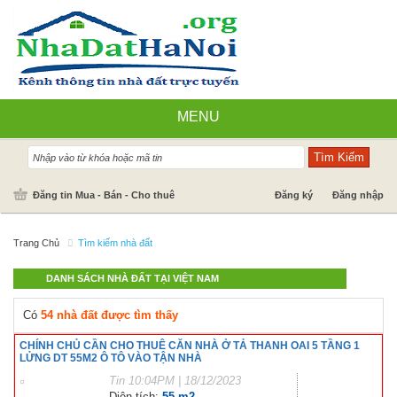
MENU
Nhà đất bán
Đăng tin Mua - Bán - Cho thuê
Đăng ký
Đăng nhập
Nhà Đất Cho Thuê
Trang Chủ
Tìm kiếm nhà đất
Cần mua - Cần thuê
DANH SÁCH NHÀ ĐẤT TẠI VIỆT NAM
Dự án
Có
54 nhà đất được tìm thấy
Tin tức
CHÍNH CHỦ CẦN CHO THUÊ CĂN NHÀ Ở TẢ THANH OAI 5 TẦNG 1
LỬNG DT 55M2 Ô TÔ VÀO TẬN NHÀ
Báo giá dịch vụ
Tin
10:04PM | 18/12/2023
Diện tích:
55 m2