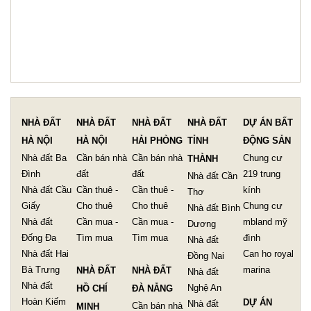
NHÀ ĐẤT
NHÀ ĐẤT
NHÀ ĐẤT
NHÀ ĐẤT
DỰ ÁN BẤT
HÀ NỘI
HÀ NỘI
HẢI PHÒNG
TỈNH
ĐỘNG SẢN
Nhà đất Ba
Cần bán nhà
Cần bán nhà
Chung cư
THÀNH
Đình
đất
đất
219 trung
Nhà đất Cần
Nhà đất Cầu
Cần thuê -
Cần thuê -
kính
Thơ
Giấy
Cho thuê
Cho thuê
Chung cư
Nhà đất Bình
Nhà đất
Cần mua -
Cần mua -
mbland mỹ
Dương
Đống Đa
Tìm mua
Tìm mua
đình
Nhà đất
Nhà đất Hai
Can ho royal
Đồng Nai
Bà Trưng
marina
NHÀ ĐẤT
NHÀ ĐẤT
Nhà đất
Nhà đất
Nghệ An
HỒ CHÍ
ĐÀ NẴNG
Hoàn Kiếm
DỰ ÁN
Nhà đất
Cần bán nhà
MINH