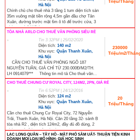
Triệu/Tháng
Hà Nội
Chính chủ cho thuê nhà 3 tầng 1 tum diện tích sàn
35m vuông mặt tiền rộng 4,5m gần đầu chợ Tân
Xuân, đường trước mặt 6m ô tô để trước cửa, 3
phòng ngủ 2 WC 1...
TÒA NHÀ ARLO CHO THUÊ VĂN PHÒNG SIÊU RẺ
Tin
3:32PM | 25/02/2020
Diện tích:
140 m2
230000
Khu vực:
Quận Thanh Xuân,
Triệu/m2/Thán
Hà Nội
CẦN CHO THUÊ VĂN PHÒNG NGÕ 187
NGUYỄN TUÂN, GIÁ CHỈ TỪ 230.000Đ/M2/TH.
LH 0914079*** Thông tin mô tả Cho thuê văn...
CHO THUÊ CHUNG CƯ ROYAL CITY, 124M2, 2PN, GIÁ RẺ
Tin
6:52PM | 24/12/2016
Diện tích:
124 m2
20
Khu vực:
Quận Thanh Xuân,
Triệu/Tháng
Hà Nội
Cần cho thuê Chung Cư Royal City, 72 Nguyễn
Trãi, Thanh Xuân, Hà Nội. Căn 20 tầng 32- sảnh B
tòa nhà R2 , diện tích 124m2, đầy đủ đồ dùng, 2
phòng ngủ, 2 ban công hướng...
LẠC LONG QUÂN – TÂY HỒ - MẶT PHỐ SẦM UẤT- THUẬN TIỆN KINH
DOANH MỌI LOẠI MÔ HÌNH- GIÁ HỌC SINH