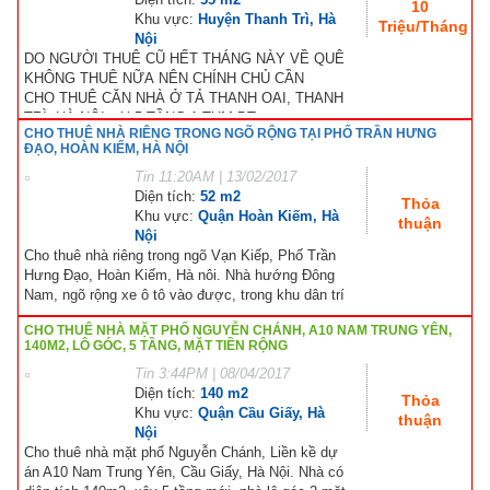
Hỗ trợ góp ý
10
Khu vực:
Huyện Thanh Trì, Hà
Triệu/Tháng
Nội
DO NGƯỜI THUÊ CŨ HẾT THÁNG NÀY VỀ QUÊ
KHÔNG THUÊ NỮA NÊN CHÍNH CHỦ CẦN
CHO THUÊ CĂN NHÀ Ở TẢ THANH OAI, THANH
TRÌ, HÀ NỘI với 5 TẦNG 1 TUM DT...
CHO THUÊ NHÀ RIÊNG TRONG NGÕ RỘNG TẠI PHỐ TRẦN HƯNG
ĐẠO, HOÀN KIẾM, HÀ NỘI
Tin
11:20AM | 13/02/2017
Diện tích:
52 m2
Thỏa
Khu vực:
Quận Hoàn Kiếm, Hà
thuận
Nội
Cho thuê nhà riêng trong ngõ Vạn Kiếp, Phố Trần
Hưng Đạo, Hoàn Kiếm, Hà nôi. Nhà hướng Đông
Nam, ngõ rộng xe ô tô vào được, trong khu dân trí
cao,...
CHO THUÊ NHÀ MẶT PHỐ NGUYỄN CHÁNH, A10 NAM TRUNG YÊN,
140M2, LÔ GÓC, 5 TẦNG, MẶT TIỀN RỘNG
Tin
3:44PM | 08/04/2017
Diện tích:
140 m2
Thỏa
Khu vực:
Quận Cầu Giấy, Hà
thuận
Nội
Cho thuê nhà mặt phố Nguyễn Chánh, Liền kề dự
án A10 Nam Trung Yên, Cầu Giấy, Hà Nội. Nhà có