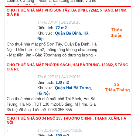
135m2 x 3 tầng = 405m2, sân cổng an ninh, vỉa hè
rộng. Giá 150 triệu/ tháng. 2....
CHO THUÊ NHÀ MẶT PHỐ SƠN TÂY, BA ĐÌNH, 72M2, 5 TẦNG, MT 9M,
GIÁ RẺ
Tin
6:33PM | 24/12/2016
Diện tích:
72 m2
Thỏa
Khu vực:
Quận Ba Đình, Hà
thuận
Nội
Cho thuê nhà mặt phố Sơn Tây, Quận Ba Đình, Hà
Nội - Diện tích: 72m2, thông tầng không chia phòng
- Mặt tiền: 9m - Giá: 70tr/tháng có thương lượng -
Vị...
CHO THUÊ NHÀ MẶT PHỐ THI SÁCH, HAI BÀ TRƯNG, 130M2, 5 TẦNG
GIÁ RẺ
Tin
6:22PM | 24/12/2016
Diện tích:
130 m2
35
Khu vực:
Quận Hai Bà Trưng,
Triệu/Tháng
Hà Nội
Cho thuê nhà chính chủ mặt phố Thi Sách, Hai Bà
Trưng, Hà Nội. TDT 130 m2x4.5 tầng, MT 4m. Giá
35 triệu/tháng. Liên hệ: 0936.355.355
CHO THUÊ NHÀ SỐ 34 NGÕ 155 TRƯỜNG CHINH, THANH XUÂN, HÀ
NỘI
Tin
11:49PM | 13/04/2016
Diện tích:
300 m2