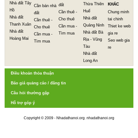
Nhà đất Tây
Thừa Thiên
KHÁC
đất
Cần bán nhà
Hồ
Huế
Cần thuê -
Chung minh
đất
Nhà đất
Nhà đất
Cho thuê
tai chinh
Cần thuê -
Thanh Xuân
Quảng Ninh
Cần mua -
Thiet ke web
Cho thuê
Nhà đất
Nhà đất Bà
Tìm mua
gia re
Cần mua -
Hoàng Mai
Rịa - Vũng
Seo web gia
Tìm mua
Tàu
re
Nhà đất
Long An
Điều khoản thỏa thuận
Báo giá quảng cáo / đăng tin
Câu hỏi thường gặp
Hỗ trợ góp ý
Copyright © 2009 - Nhadathanoi.org.
nhadathanoi.org