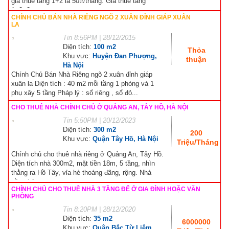
giá thuê tầng 1+2 là 50tr/tháng. Giá thuê tầng
1+2+3...
CHÍNH CHỦ BÁN NHÀ RIÊNG NGÕ 2 XUÂN ĐỈNH GIÁP XUÂN
LA
Tin
8:56PM | 28/12/2015
Diện tích:
100 m2
Thỏa
Khu vực:
Huyện Đan Phượng,
thuận
Hà Nội
Chính Chủ Bán Nhà Riêng ngõ 2 xuân đỉnh giáp
xuân la Diện tích : 40 m2 mỗi tầng 1 phòng và 1
phụ xây 5 tầng Pháp lý : sổ riêng , sổ đỏ...
CHO THUÊ NHÀ CHÍNH CHỦ Ở QUẢNG AN, TÂY HỒ, HÀ NỘI
Tin
5:50PM | 20/12/2023
Diện tích:
300 m2
200
Khu vực:
Quận Tây Hồ, Hà Nội
Triệu/Tháng
Chính chủ cho thuê nhà riêng ở Quảng An, Tây Hồ.
Diện tích nhà 300m2, mặt tiền 18m, 5 tầng, nhìn
thằng ra Hồ Tây, vỉa hè thoáng đãng, rộng. Nhà
gần phủ...
CHÍNH CHỦ CHO THUÊ NHÀ 3 TẦNG ĐỂ Ở GIA ĐÌNH HOẶC VĂN
PHÒNG
Tin
8:20PM | 28/12/2020
Diện tích:
35 m2
6000000
Khu vực:
Quận Bắc Từ Liêm,